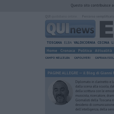
Questo sito contribuisce 
QUI
quotidiano online.
Percorso semplificat
TOSCANA
ELBA
VALDICORNIA
CECINA
L
Home
Cronaca
Politica
Attualità
CAMPO NELL'ELBA
CAPOLIVERI
CAPRAIA ISOL
PAGINE ALLEGRE — il Blog di Gianni 
Diplomato in clarinetto e l
dalla scena alla scuola, da
della scrittura con le emozi
musicista, ricercatore, dram
Giornalisti della Toscana r
desiderio di comunicazione i
dell’intelligenza, della sens