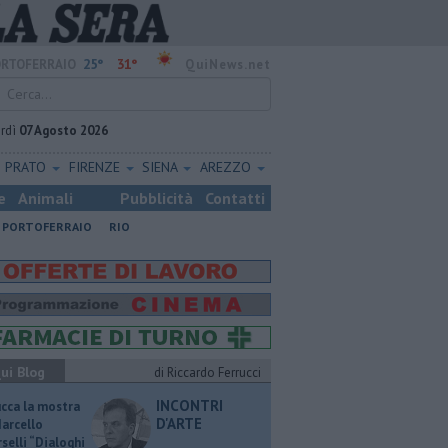
25°
31°
RTOFERRAIO
QuiNews.net
rdì
07 Agosto 2026
PRATO
FIRENZE
SIENA
AREZZO
e
Animali
Pubblicità
Contatti
PORTOFERRAIO
RIO
ui Blog
di Riccardo Ferrucci
INCONTRI
ucca la mostra
D'ARTE
Marcello
selli “Dialoghi