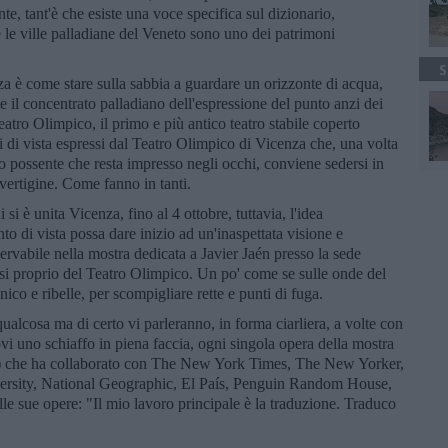
te, tant'è che esiste una voce specifica sul dizionario,
e le ville palladiane del Veneto sono uno dei patrimoni
S
a è come stare sulla sabbia a guardare un orizzonte di acqua,
e il concentrato palladiano dell'espressione del punto anzi dei
eatro Olimpico, il primo e più antico teatro stabile coperto
i di vista espressi dal Teatro Olimpico di Vicenza che, una volta
io possente che resta impresso negli occhi, conviene sedersi in
 vertigine. Come fanno in tanti.
i si è unita Vicenza, fino al 4 ottobre, tuttavia, l'idea
 di vista possa dare inizio ad un'inaspettata visione e
ervabile nella mostra dedicata a Javier Jaén presso la sede
assi proprio del Teatro Olimpico. Un po' come se sulle onde del
ico e ribelle, per scompigliare rette e punti di fuga.
qualcosa ma di certo vi parleranno, in forma ciarliera, a volte con
ovi uno schiaffo in piena faccia, ogni singola opera della mostra
83) che ha collaborato con The New York Times, The New Yorker,
rsity, National Geographic, El País, Penguin Random House,
 sue opere: "Il mio lavoro principale è la traduzione. Traduco