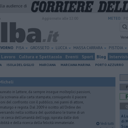
alla audience di
o
Aggiornato alle 12:00
METEO:
PO
Vene
IVORNO
PISA
GROSSETO
LUCCA
MASSA CARRARA
PISTOIA
Lavoro
Cultura e Spettacolo
Eventi
Sport
Blog
Intervist
A
ISOLA DEL GIGLIO
MARCIANA
MARCIANA MARINA
PORTO AZZURRO
Micheli
aureato in Lettere, da sempre insegue molteplici passioni,
lla scrivania alla carta stampata, coniugando il piacere
oni del confronto con il pubblico, nei panni di attore,
Q
maturgo e regista. Dal 2009 è iscritto all’Ordine dei
iversando nella scrittura del quotidiano le trame di un
A L
n cerca dell’umanità dell’oggi, ispirata dalle doti
di 
ibilità e della ricerca della felicità immateriale.
Vedi tutti
Scar