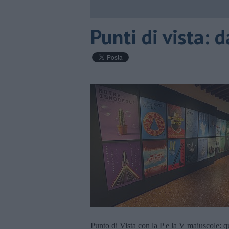
Punti di vista: 
Punto di Vista con la P e la V maiuscole: qu