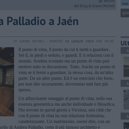
gli articoli
con 
del blog di Gianni Micheli
QUI
da Palladio a Jaén
Ult
DI GIANNI MICHELI - MARTEDÌ
16 LUGLIO 2024
ORE 09:00
Il punto di vista, il punto da cui ti metti a guardare.
A
Sei lì, in piedi o seduto, e guardi. E ti relazioni con il
mondo. Sembra scontato ma un punto di vista può
mettere tutto in discussione. Tutto. Anche un punto di
vista se ti fermi a guardare, la stessa cosa, da un'altra
parte. Da un altro punto. Ed è un esercizio che forse,
A
per non dire sicuramente, dovremmo tutti fare più
spesso.
Un affascinante omaggio al punto di vista, nella sua
essenza geometrica ma anche individuale e filosofica,
l'ho trovato in questi giorni a Vicenza, una città che
con il punto di vista ha una relazione fortissima,
A
caratterizzante. Un matrimonio, oserei dire, con un
ello di Andrea Palladio, certo il più famoso architetto e