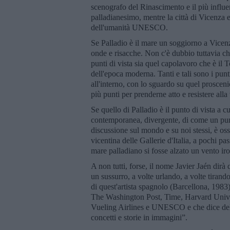
scenografo del Rinascimento e il più influen
palladianesimo, mentre la città di Vicenza 
dell'umanità UNESCO.
Se Palladio è il mare un soggiorno a Vicenz
onde e risacche. Non c'è dubbio tuttavia ch
punti di vista sia quel capolavoro che è il T
dell'epoca moderna. Tanti e tali sono i punt
all'interno, con lo sguardo su quel proscen
più punti per prenderne atto e resistere alla
Se quello di Palladio è il punto di vista a cu
contemporanea, divergente, di come un punto
discussione sul mondo e su noi stessi, è oss
vicentina delle Gallerie d'Italia, a pochi p
mare palladiano si fosse alzato un vento iron
A non tutti, forse, il nome Javier Jaén dirà 
un sussurro, a volte urlando, a volte tirand
di quest'artista spagnolo (Barcellona, 19
The Washington Post, Time, Harvard Unive
Vueling Airlines e UNESCO e che dice delle
concetti e storie in immagini”.