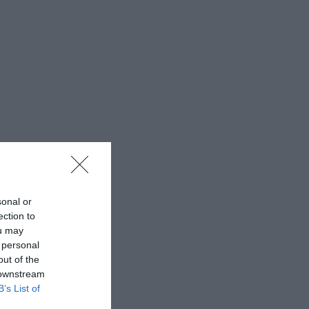
sonal or
ection to
ou may
 personal
out of the
 downstream
B’s List of