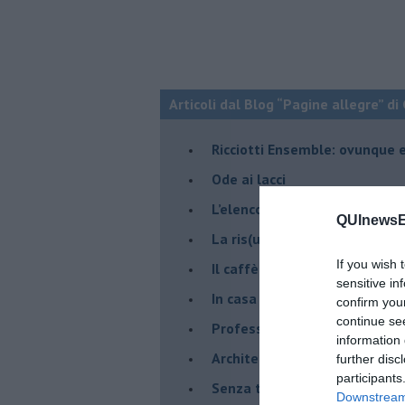
Articoli dal Blog “Pagine allegre” di
​Ricciotti Ensemble: ovunque e
Ode ai lacci
​L’elenco telefonico
QUInewsEl
​La ris(u)onanza
If you wish 
​Il caffè Mattia Moreni
sensitive in
​In casa ho una macchina del
confirm you
continue se
Professione: reporter
information 
Architettura che abbaglia
further disc
participants
​Senza tasche, un po’ come m
Downstream 