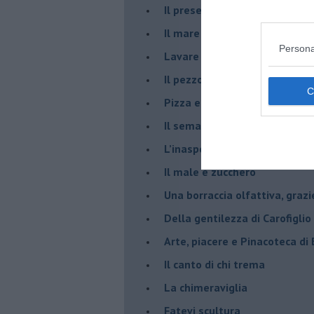
​Il presepe di San Martino
​Il mare d’autunno
Persona
​Lavare la coscienza
​Il pezzo di legno
​Pizza e birra
​Il semaforo rosso
​L’inaspettato
​Il male è zucchero
​Una borraccia olfattiva, grazi
​Della gentilezza di Carofiglio
Arte, piacere e Pinacoteca di
​Il canto di chi trema
La chimeraviglia
​Fatevi scultura