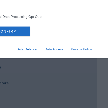
l Data Processing Opt Outs
CONFIRM
Data Deletion
Data Access
Privacy Policy
e
 Brera