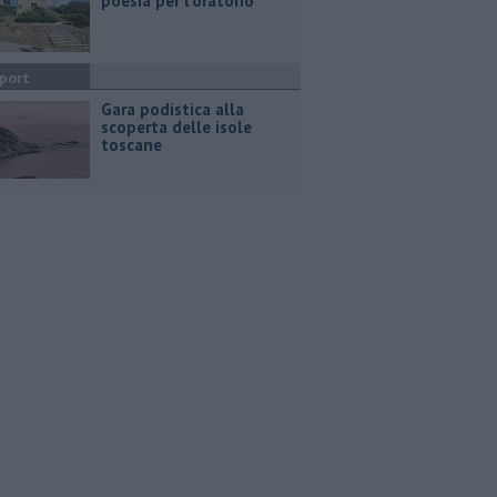
poesia per l'oratorio
port
Gara podistica alla
scoperta delle isole
toscane