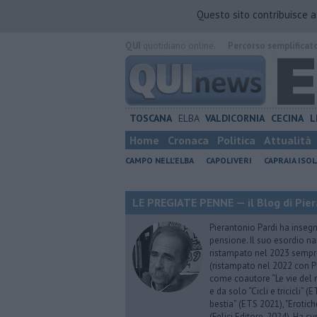
Questo sito contribuisce 
QUI
quotidiano online.
Percorso semplificat
TOSCANA
ELBA
VALDICORNIA
CECINA
L
Home
Cronaca
Politica
Attualità
CAMPO NELL'ELBA
CAPOLIVERI
CAPRAIA ISOL
LE PREGIATE PENNE — il Blog di Pier
Pierantonio Pardi ha insegna
pensione. Il suo esordio na
ristampato nel 2023 sempre
(ristampato nel 2022 con P
come coautore “Le vie del m
e da solo “Cicli e tricicli”
bestia” (ETS 2021), "Erotich
(Felici Editore, 2024). Ha c