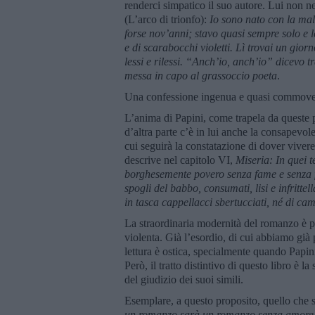
renderci simpatico il suo autore. Lui non n
(L’arco di trionfo):
Io sono nato con la mal
forse nov’anni; stavo quasi sempre solo e l
e di scarabocchi violetti. Lì trovai un gio
lessi e rilessi. “Anch’io, anch’io” dicevo
messa in capo al grassoccio poeta
.
Una confessione ingenua e quasi commo
L’anima di Papini, come trapela da queste pa
d’altra parte c’è in lui anche la consapevol
cui seguirà la constatazione di dover vivere
descrive nel capitolo VI,
Miseria: In quei 
borghesemente povero senza fame e senza f
spogli del babbo, consumati, lisi e infrittel
in tasca cappellacci sbertucciati, né di cam
La straordinaria modernità del romanzo è pri
violenta. Già l’esordio, di cui abbiamo già p
lettura è ostica, specialmente quando Papini
Però, il tratto distintivo di questo libro è 
del giudizio dei suoi simili.
Esemplare, a questo proposito, quello che 
un romanzo sarà un romanzo senza amore. 