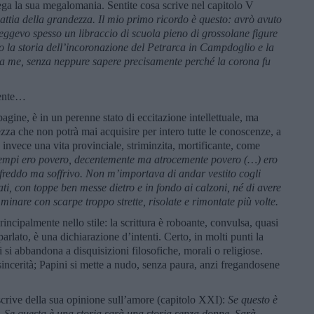
ega la sua megalomania. Sentite cosa scrive nel capitolo V
attia della grandezza. Il mio primo ricordo è questo: avrò avuto
eggevo spesso un libraccio di scuola pieno di grossolane figure
rno la storia dell’incoronazione del Petrarca in Campdoglio e la
 tra me, senza neppure sapere precisamente perché la corona fu
vente…
gine, è in un perenne stato di eccitazione intellettuale, ma
ezza che non potrà mai acquisire per intero tutte le conoscenze, a
 invece una vita provinciale, striminzita, mortificante, come
tempi ero povero, decentemente ma atrocemente povero (…) ero
reddo ma soffrivo. Non m’importava di andar vestito cogli
lati, con toppe ben messe dietro e in fondo ai calzoni, né di avere
minare con scarpe troppo strette, risolate e rimontate più volte.
ncipalmente nello stile: la scrittura è roboante, convulsa, quasi
arlato, è una dichiarazione d’intenti. Certo, in molti punti la
 si abbandona a disquisizioni filosofiche, morali o religiose.
la sincerità; Papini si mette a nudo, senza paura, anzi fregandosene
scrive della sua opinione sull’amore (capitolo XXI):
Se questo è
Se questa è una storia sarà una storia senza donne. Sarà