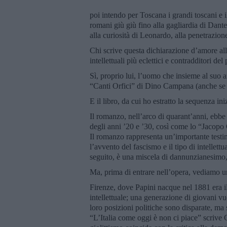
poi intendo per Toscana i grandi toscani e i
romani giù giù fino alla gagliardia di Dante,
alla curiosità di Leonardo, alla penetrazio
Chi scrive questa dichiarazione d’amore all
intellettuali più eclettici e contradditori d
Sì, proprio lui, l’uomo che insieme al suo 
“Canti Orfici” di Dino Campana (anche se fu
E il libro, da cui ho estratto la sequenza ini
Il romanzo, nell’arco di quarant’anni, ebbe 
degli anni ’20 e ’30, così come lo “Jacopo O
Il romanzo rappresenta un’importante testim
l’avvento del fascismo e il tipo di intelle
seguito, è una miscela di dannunzianesimo, 
Ma, prima di entrare nell’opera, vediamo u
Firenze, dove Papini nacque nel 1881 era il
intellettuale; una generazione di giovani v
loro posizioni politiche sono disparate, ma so
“L’Italia come oggi è non ci piace” scriv