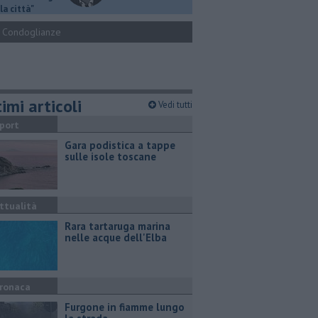
la città"
Condoglianze
imi articoli
Vedi tutti
port
Gara podistica a tappe
sulle isole toscane
ttualità
Rara tartaruga marina
nelle acque dell'Elba
ronaca
Furgone in fiamme lungo