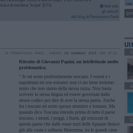
con 
llana di narrativa “Incipit” (ETS)
Vedi tutti
gli articoli
QUI
del blog di Pierantonio Pardi
Ult
S
DI PIERANTONIO PARDI - SABATO
28 GENNAIO 2023
ORE 07:30
Ritratto di Giovanni Papini, un intellettuale molto
problematico.
“ Io mi sento profondamente toscano. I veneti e i
napoletani mi son estranei: non ci sto bene insieme:
A
sento che non siamo della stessa razza. Non basta
scrivere la stessa lingua ed essere governati dallo
stesso codice per dire di aver la stessa patria. Anche
fra i toscani mi sento spesso straniero e lontano. Ma
quando dico Toscana intendo prima di tutto il paese
toscano, i monti, i poggi, i fiumi, gli orizzonti di
C
questo paese che dalle rosee torri delle Apuane finisce
giù alla vasta e solitaria Maremma, tra le grandi cime