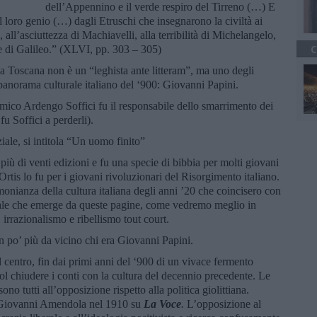
dell’Appennino e il verde respiro del Tirreno (…) E
l loro genio (…) dagli Etruschi che insegnarono la civiltà ai
 all’asciuttezza di Machiavelli, alla terribilità di Michelangelo,
ne di Galileo.” (XLVI, pp. 303 – 305)
C
a Toscana non è un “leghista ante litteram”, ma uno degli
el panorama culturale italiano del ‘900: Giovanni Papini.
amico Ardengo Soffici fu il responsabile dello smarrimento dei
 Soffici a perderli).
ziale, si intitola “Un uomo finito”
più di venti edizioni e fu una specie di bibbia per molti giovani
rtis lo fu per i giovani rivoluzionari del Risorgimento italiano.
onianza della cultura italiana degli anni ’20 che coincisero con
ttuale che emerge da queste pagine, come vedremo meglio in
irrazionalismo e ribellismo tout court.
n po’ più da vicino chi era Giovanni Papini.
 centro, fin dai primi anni del ‘900 di un vivace fermento
uol chiudere i conti con la cultura del decennio precedente. Le
no tutti all’opposizione rispetto alla politica giolittiana.
e Giovanni Amendola nel 1910 su
La Voce
.
L’opposizione al