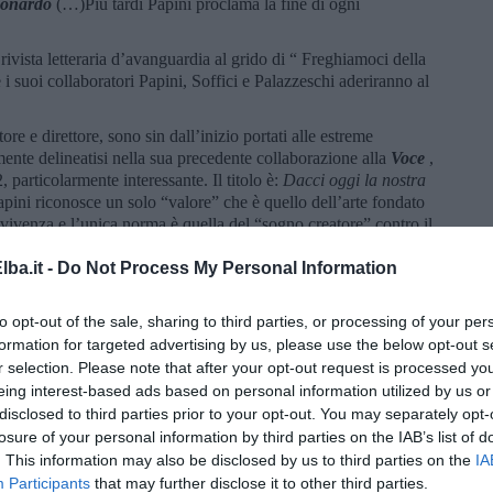
onardo
(…)
Più tardi Papini proclama la fine di ogni
 rivista letteraria d’avanguardia al grido di “ Freghiamoci della
 i suoi collaboratori Papini, Soffici e Palazzeschi aderiranno al
re e direttore, sono sin dall’inizio portati alle estreme
nte delineatisi nella sua precedente collaborazione alla
Voce
,
, particolarmente interessante. Il titolo è:
Dacci oggi la nostra
pini riconosce un solo “valore” che è quello dell’arte fondato
nvivenza e l’unica norma è quella del “sogno creatore” contro il
ba.it -
Do Not Process My Personal Information
tico, la “poesia”, proposta come assoluta “libertà” del letterato,
asiva ed edonistica. Quello dell’antidannunziano Papini ci appare
to opt-out of the sale, sharing to third parties, or processing of your per
ero e plebeo; l’ antiaccademia di non pochi fra i “lacerbiani”
iore accademia, quella del triviale, il loro ribellismo riuscirà
formation for targeted advertising by us, please use the below opt-out s
ccettazione e nell’esaltazione dei voleri del più forte.”
[2]
r selection. Please note that after your opt-out request is processed y
eing interest-based ads based on personal information utilized by us or
disclosed to third parties prior to your opt-out. You may separately opt-
pini si ha come la sensazione di un autore che, ormai vecchio,
losure of your personal information by third parties on the IAB’s list of
ni scrisse
Un uomo finito
nel 1912 quando aveva superato da
. This information may also be disclosed by us to third parties on the
IA
Participants
that may further disclose it to other third parties.