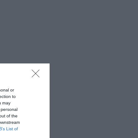
sonal or
ection to
ou may
 personal
out of the
 downstream
B’s List of