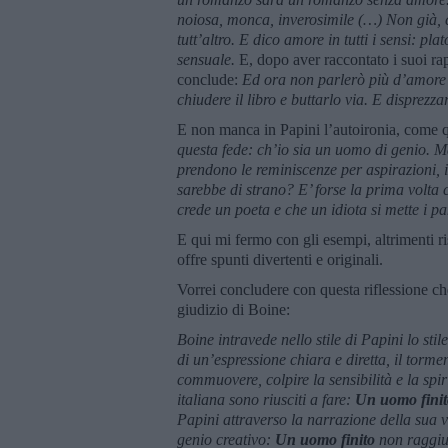
noiosa, monca, inverosimile (…) Non già, c
tutt’altro. E dico amore in tutti i sensi: pl
sensuale.
E, dopo aver raccontato i suoi rap
conclude:
Ed ora non parlerò più d’amore 
chiudere il libro e buttarlo via. E disprez
E non manca in Papini l’autoironia, come
questa fede: ch’io sia un uomo di genio. Ma 
prendono le reminiscenze per aspirazioni, i
sarebbe di strano? E’ forse la prima volta 
crede un poeta e che un idiota si mette i 
E qui mi fermo con gli esempi, altrimenti ri
offre spunti divertenti e originali.
Vorrei concludere con questa riflessione che
giudizio di Boine:
Boine intravede nello stile di Papini lo stil
di un’espressione chiara e diretta, il torm
commuovere, colpire la sensibilità e la spiri
italiana sono riusciti a fare:
Un uomo finit
Papini attraverso la narrazione della sua v
genio creativo:
Un uomo finito
non raggiun