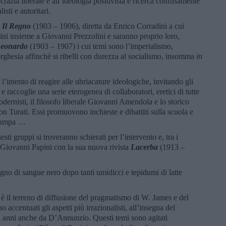
crazia liberale e all’ideologia positivista e ricerca confusamente
sti e autoritari.
a
Il Regno
(1903 – 1906), diretta da Enrico Corradini a cui
ni insieme a Giovanni Prezzolini e saranno proprio loro,
eonardo
(1903 – 1907) i cui temi sono l’imperialismo,
borghesia affinché si ribelli con durezza al socialismo, insomma
in
 l’intento di reagire alle ubriacature ideologiche, invitando gli
i e raccoglie una serie eterogenea di collaboratori, eretici di tutte
 modernisti, il filosofo liberale Giovanni Amendola e lo storico
on Turati. Essi promuovono inchieste e dibattiti sulla scuola e
 stampa …
sti gruppi si troveranno schierati per l’intervento e, tra i
io Giovanni Papini con la sua nuova rivista
Lacerba
(1913 –
agno di sangue nero dopo tanti umidicci e tepidumi di latte
 è il terreno di diffusione del pragmatismo di W. James e del
accentuati gli aspetti più irrazionalisti, all’insegna del
i anni anche da D’Annunzio. Questi temi sono agitati