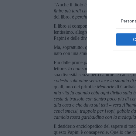
“Anche il titolo è ingannevole.
Qui dentro 
finire più tardi che sia possibile
. Se, piutto
del libro, è
perché volli incominciare troppe
Persona
Il libro si compone di 50 capitoli scanditi 
lentissimo, allegretto) che, come un partit
Papini e delle diverse epoche.
Ma, soprattutto, quello che emerge fin dall’in
nato con una smisurata mania di grandezza
Fin dalle prime pagine, nel primo capitolo i
lettore:
Io non son mai stato bambino. Non
sua diversità senza però capirne le cause; 
codesta solitudine senza luce la smania di
quali, uno dei primi le
Memorie
di Garibald
mia vita fu quando ebbi ogni diritto sulla b
cesta di truciolo con dentro poco più di ce
alla casa e che dava sui tetti – vera Alhamb
cenci smessi, trappole per i topi, gabbie da
camicia rossa garibaldina con la medaglia
Il desiderio enciclopedico del sapere si trad
questo Papini è consapevole. Quello che colp