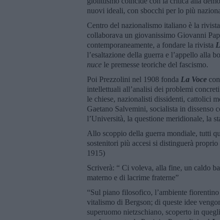
giolittismo coincide con la critica alla demo
nuovi ideali, con sbocchi per lo più nazionali
Centro del nazionalismo italiano è la rivist
collaborava un giovanissimo Giovanni Papi
contemporaneamente, a fondare la rivista
L
l’esaltazione della guerra e l’appello alla 
nuce
le premesse teoriche del fascismo.
Poi Prezzolini nel 1908 fonda
La Voce
con
intellettuali all’analisi dei problemi concret
le chiese, nazionalisti dissidenti, cattolici
Gaetano Salvemini, socialista in dissenso c
l’Università, la questione meridionale, la
Allo scoppio della guerra mondiale, tutti que
sostenitori più accesi si distinguerà propr
1915)
Scriverà: “ Ci voleva, alla fine, un caldo b
materno e di lacrime fraterne”
“Sul piano filosofico, l’ambiente fiorentino
vitalismo di Bergson; di queste idee vengono 
superuomo nietzschiano, scoperto in quegl