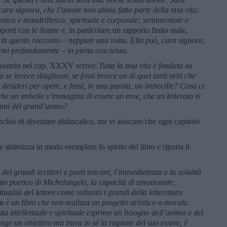
ara signora, che l’amore non abbia fatto parte della mia vita:
atonico e mandrillesco; spirituale e corporale; sentimentale e
porti con le donne e, in particolare un rapporto finito male,
in questo racconto – neppure una volta. Ella può, cara signora,
zarmi profondamente – in piena coscienza.
 quando nel cap. XXXV scrive:
Tutta la mia vita è fondata su
se invece sbagliassi, se fossi invece un di quei tanti orbi che
 desideri per opere, e fossi, in una parola, un imbecille? Cosa ci
che un imbelle s’immagina di essere un eroe, che un letterato si
panni del grand’uomo?
schio di diventare didascalico, ma vi assicuro che ogni capitolo
 sintetizza in modo esemplare lo spirito del libro e riporta il
e dei grandi scrittori e poeti toscani, l’immediatezza e la solidità
ento poetico di Michelangelo, la capacità di emozionare,
tualità del lettore come soltanto i grandi della letteratura
o
è un libro che non realizza un progetto artistico o morale.
ita intellettuale e spirituale esprime un bisogno dell’anima e del
ge un obiettivo ma trova in sé la ragione del suo essere, è