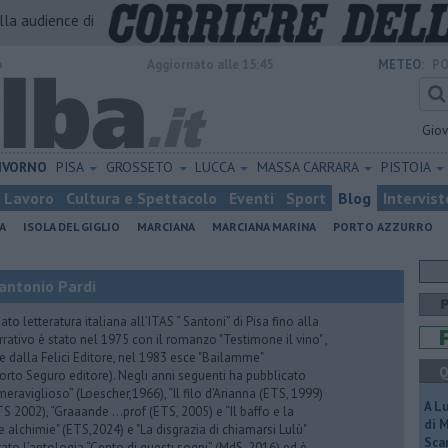
alla audience di
o
Aggiornato alle 15:45
METEO:
PO
Gio
IVORNO
PISA
GROSSETO
LUCCA
MASSA CARRARA
PISTOIA
Lavoro
Cultura e Spettacolo
Eventi
Sport
Blog
Intervist
A
ISOLA DEL GIGLIO
MARCIANA
MARCIANA MARINA
PORTO AZZURRO
antonio Pardi
to letteratura italiana all’ITAS “ Santoni” di Pisa fino alla
rrativo è stato nel 1975 con il romanzo "Testimone il vino" ,
 dalla Felici Editore, nel 1983 esce "Bailamme"
Q
orto Seguro editore). Negli anni seguenti ha pubblicato
eraviglioso” (Loescher,1966), “Il filo d’Arianna (ETS, 1999)
A L
 (ETS 2002), “Graaande …prof (ETS, 2005) e “Il baffo e la
di 
e alchimie" (ETS,2024) e "La disgrazia di chiamarsi Lulù"
Scar
urato l’antologia “Cento di questi sogni” (MdS, 2016) ed è