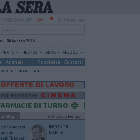
27°
33°
RTOFERRAIO
QuiNews.net
vedì
06 Agosto 2026
PRATO
FIRENZE
SIENA
AREZZO
e
Animali
Pubblicità
Contatti
PORTOFERRAIO
RIO
ui Blog
di Riccardo Ferrucci
INCONTRI
ucca la mostra
D'ARTE
Marcello
selli “Dialoghi