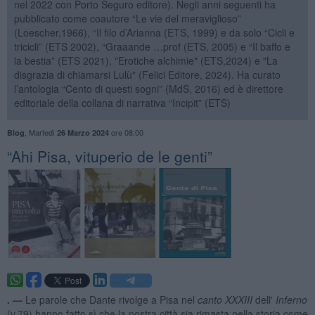
nel 2022 con Porto Seguro editore). Negli anni seguenti ha
pubblicato come coautore “Le vie del meraviglioso”
(Loescher,1966), “Il filo d’Arianna (ETS, 1999) e da solo “Cicli e
tricicli” (ETS 2002), “Graaande …prof (ETS, 2005) e “Il baffo e
la bestia” (ETS 2021), "Erotiche alchimie" (ETS,2024) e "La
disgrazia di chiamarsi Lulù" (Felici Editore, 2024). Ha curato
l’antologia “Cento di questi sogni” (MdS, 2016) ed è direttore
editoriale della collana di narrativa “Incipit” (ETS)
,
Martedì
ore 08:00
Blog
26 Marzo 2024
​“Ahi Pisa, vituperio de le genti”
. —
Le parole che Dante rivolge a Pisa nel
canto XXXIII
dell'
Inferno
(v.79) hanno fatto sì che la nostra città sia rimasta nella storia come