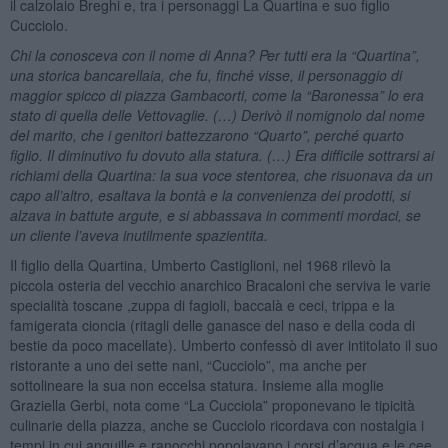
il calzolaio Breghi e, tra i personaggi La Quartina e suo figlio
Cucciolo.
Chi la conosceva con il nome di Anna? Per tutti era la “Quartina”,
una storica bancarellaia, che fu, finché visse, il personaggio di
maggior spicco di piazza Gambacorti, come la “Baronessa” lo era
stato di quella delle Vettovaglie. (…) Derivò il nomignolo dal nome
del marito, che i genitori battezzarono “Quarto”, perché quarto
figlio. Il diminutivo fu dovuto alla statura. (…) Era difficile sottrarsi ai
richiami della Quartina: la sua voce stentorea, che risuonava da un
capo all’altro, esaltava la bontà e la convenienza dei prodotti, si
alzava in battute argute, e si abbassava in commenti mordaci, se
un cliente l’aveva inutilmente spazientita.
Il figlio della Quartina, Umberto Castiglioni, nel 1968 rilevò la
piccola osteria del vecchio anarchico Bracaloni che serviva le varie
specialità toscane ,zuppa di fagioli, baccalà e ceci, trippa e la
famigerata cioncia (ritagli delle ganasce del naso e della coda di
bestie da poco macellate). Umberto confessò di aver intitolato il suo
ristorante a uno dei sette nani, “Cucciolo”, ma anche per
sottolineare la sua non eccelsa statura. Insieme alla moglie
Graziella Gerbi, nota come “La Cucciola” proponevano le tipicità
culinarie della piazza, anche se Cucciolo ricordava con nostalgia i
tempi in cui anguille e ranocchi popolavano i corsi d’acqua e le cee