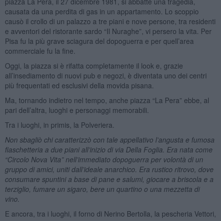
piazza La Pera, il 27 dicembre 1981, si abbatté una tragedia,
causata da una perdita di gas in un appartamento. Lo scoppio
causò il crollo di un palazzo a tre piani e nove persone, tra residenti
e avventori del ristorante sardo “Il Nuraghe”, vi persero la vita. Per
Pisa fu la più grave sciagura del dopoguerra e per quell’area
commerciale fu la fine.
Oggi, la piazza si è rifatta completamente il look e, grazie
all’insediamento di nuovi pub e negozi, è diventata uno dei centri
più frequentati ed esclusivi della movida pisana.
Ma, tornando indietro nel tempo, anche piazza “La Pera” ebbe, al
pari dell’altra, luoghi e personaggi memorabili.
Tra i luoghi, in primis, la Polveriera.
Non sbagliò chi caratterizzò con tale appellativo l’angusta e fumosa
fiaschetteria a due piani all’inizio di via Della Foglia. Era nata come
“Circolo Nova Vita” nell’immediato dopoguerra per volontà di un
gruppo di amici, uniti dall’ideale anarchico. Era rustico ritrovo, dove
consumare spuntini a base di pane e salumi, giocare a briscola e a
terziglio, fumare un sigaro, bere un quartino o una mezzetta di
vino.
E ancora, tra i luoghi, il forno di Nerino Bertolla, la pescheria Vettori,