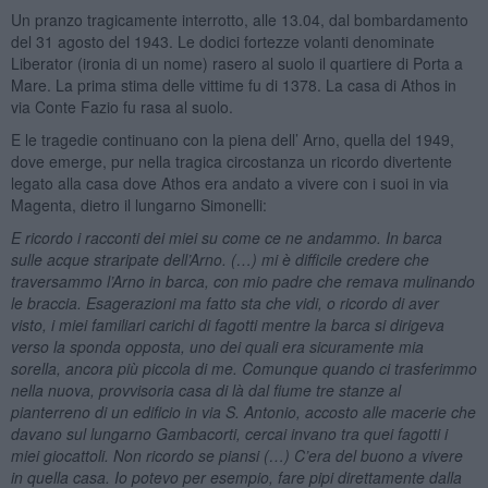
Un pranzo tragicamente interrotto, alle 13.04, dal bombardamento
del 31 agosto del 1943. Le dodici fortezze volanti denominate
Liberator (ironia di un nome) rasero al suolo il quartiere di Porta a
Mare. La prima stima delle vittime fu di 1378. La casa di Athos in
via Conte Fazio fu rasa al suolo.
E le tragedie continuano con la piena dell’ Arno, quella del 1949,
dove emerge, pur nella tragica circostanza un ricordo divertente
legato alla casa dove Athos era andato a vivere con i suoi in via
Magenta, dietro il lungarno Simonelli:
E ricordo i racconti dei miei su come ce ne andammo. In barca
sulle acque straripate dell’Arno. (…) mi è difficile credere che
traversammo l’Arno in barca, con mio padre che remava mulinando
le braccia. Esagerazioni ma fatto sta che vidi, o ricordo di aver
visto, i miei familiari carichi di fagotti mentre la barca si dirigeva
verso la sponda opposta, uno dei quali era sicuramente mia
sorella, ancora più piccola di me. Comunque quando ci trasferimmo
nella nuova, provvisoria casa di là dal fiume tre stanze al
pianterreno di un edificio in via S. Antonio, accosto alle macerie che
davano sul lungarno Gambacorti, cercai invano tra quei fagotti i
miei giocattoli. Non ricordo se piansi (…) C’era del buono a vivere
in quella casa. Io potevo per esempio, fare pipi direttamente dalla