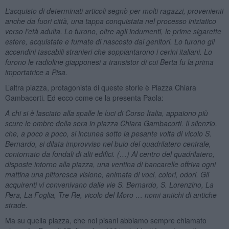
L’acquisto di determinati articoli segnò per molti ragazzi, provenienti
anche da fuori città, una tappa conquistata nel processo iniziatico
verso l’età adulta. Lo furono, oltre agli indumenti, le prime sigarette
estere, acquistate e fumate di nascosto dai genitori. Lo furono gli
accendini tascabili stranieri che soppiantarono i cerini italiani. Lo
furono le radioline giapponesi a transistor di cui Berta fu la prima
importatrice a Pisa.
L’altra piazza, protagonista di queste storie è Piazza Chiara
Gambacorti. Ed ecco come ce la presenta Paola:
A chi si è lasciato alla spalle le luci di Corso Italia, appaiono più
scure le ombre della sera in piazza Chiara Gambacorti. Il silenzio,
che, a poco a poco, si incunea sotto la pesante volta di vicolo S.
Bernardo, si dilata improvviso nel buio del quadrilatero centrale,
contornato da fondali di alti edifici. (…) Al centro del quadrilatero,
disposte intorno alla piazza, una ventina di bancarelle offriva ogni
mattina una pittoresca visione, animata di voci, colori, odori. Gli
acquirenti vi convenivano dalle vie S. Bernardo, S. Lorenzino, La
Pera, La Foglia, Tre Re, vicolo del Moro … nomi antichi di antiche
strade.
Ma su quella piazza, che noi pisani abbiamo sempre chiamato