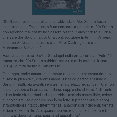
“Se Gadda fosse stato pisano sarebbe stato Afo. Se non fosse
stato pisano … Ecco questo è un concetto impensabile. Afo Sartori
non avrebbe mai potuto non essere pisano. Salvo cedere all’ idea
che sarebbe stato un altro. Una contraddizione in termini. A meno
che non vi riesca di pensare a un Fidel Castro glabro o un
Muhammad Ali biondo”
Ecco cosa scriveva Davide Guadagni nella prefazione ad “Autre” il
romanzo che Afo Sartori pubblicò nel 2015 nella collana “Incipit”
(ETS) , diretta da me e Daniele Luti.
Guadagni, molto acutamente, mette a fuoco due elementi distintivi
di Afo: la pisanità e, citando Gadda, il lessico particolarissimo di
Sartori. Infatti, più avanti, sempre nella prefazione, scrive: “ Chi non
fosse avvezzo alla prosa sartoriana, sappia che si troverà di fronte
ad un testo strabordante che potrebbe lasciarlo senza fiato, colmo
di neologismi (solo per chi non lo ha letto in precedenza lo sono),
stranguglioni sintattici, intermittenze, anacronismi indecenti, frenate
e ripartenze infinite. Afo, quando scrive, è un fiume in piena e il
lettore si deve solo predisporre ad accoglierlo.”