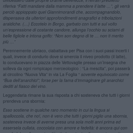
riferiva “Fatti mandare dalla mamma a prendere il latte …”, gli verrà
perciò appioppato quel Giannimorandi che, accompagnandolo,
dispensava da ulteriori approfondimenti anagrafici e tribolazioni
araldiche. (…) Eccotelo in Borgo, garbato con tutti e sul volto
un’espressione di costante candore, allunga l’occhio su sciami di
belle figliole e intona goffo: “Non son degno di te … non ti merito
più …”
Perennemente ubriaco, ciabattava per Pisa con i suoi passi incerti i
quali, invece di condurlo dove si smercia il niveo prodotto (il latte),
lo conducevano in piazza delle Vettovaglie presso un’insegna che
solleva da ogni rompicapo merceologico : “La mescita”, poi passerà
al circolino “Nuova Vita” in via La Foglia “
sovente equivocato come
“Bua dell’anarchici”; forse per la fama d’immaginare gli anarchici
dediti al fiasco del vino.
Leggendaria rimane la sua risposta a chi sosteneva che tutti i giorni
prendeva una sbornia:
Esso sostiene in qualche raro momento in cui la lingua si
spalloccola, che no!, non è vero che tutti i giorni piglio una sbornia,
sosteneva invece di averne presa una sola molti anni prima ed
essersela cullata, coccolata con amore e fedeltà: è ancora qui con