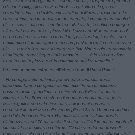
Pisa. Diversi erano gli odori, i sapori, i sorrisi, i rapporti fra persone,
i discorsi, i litigi, gli scherzi, i dubbi, i sogni. Non è la grande
splendente Piazza dei Miracoli, candida di Marmi a raccontare la
storia di Pisa, ma le bancarelle del mercato, i venditori ambulanti di
pizze - olive - baccalà - bomboloni - libri usati , le antiche botteghe
alimentari le lavandaie, i piazzaioli e i pizzicagnoli, le macellerie di
carne equina o di vacca, i ciabattini, i pescivendoli, i norcini , una
moltitudine di personaggi ormai scomparsi e di realtà che non sono
più...... questo libro ricco d'amore per Pisa Non è solo un resoconto
di botteghe, merci lingua storia passate......... è la vita che allora
c'era in queste piazze e ci fa conoscere un'altra umanità.”
Ed ecco un breve estratto dell’introduzione di Paola Pisani:
“
Personaggi indimenticabili per simpatia, umanità, ironia,
laboriosità hanno composto ai miei occhi trame di esistenze
passate, di vita quotidiana. La microstoria di Pisa. La nostra.
Ripercorrerla attraverso storie di venditori ambulanti e a posto
fisso, significa non solo ricostruire la fisionomia umana e
commerciale di Piazza delle Vettovaglie e Chiara Gambacorti dalla
fine della Seconda Guerra Mondiale all'avvento della grande
distribuzione anni 70 ma anche il costume cittadino anche aspetti di
vita sociale e familiare e culturale. "Quale una donna presso il
davanzale ... che non è desta ed il suo sogno muore.” Questi versi