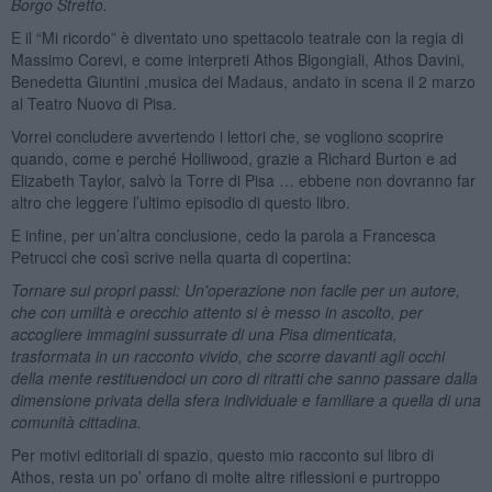
Borgo Stretto.
E il “Mi ricordo” è diventato uno spettacolo teatrale con la regia di
Massimo Corevi, e come interpreti Athos Bigongiali, Athos Davini,
Benedetta Giuntini ,musica dei Madaus, andato in scena il 2 marzo
al Teatro Nuovo di Pisa.
Vorrei concludere avvertendo i lettori che, se vogliono scoprire
quando, come e perché Holliwood, grazie a Richard Burton e ad
Elizabeth Taylor, salvò la Torre di Pisa … ebbene non dovranno far
altro che leggere l’ultimo episodio di questo libro.
E infine, per un’altra conclusione, cedo la parola a Francesca
Petrucci che così scrive nella quarta di copertina:
Tornare sui propri passi: Un'operazione non facile per un autore,
che con umiltà e orecchio attento si è messo in ascolto, per
accogliere immagini sussurrate di una Pisa dimenticata,
trasformata in un racconto vivido, che scorre davanti agli occhi
della mente restituendoci un coro di ritratti che sanno passare dalla
dimensione privata della sfera individuale e familiare a quella di una
comunità cittadina.
Per motivi editoriali di spazio, questo mio racconto sul libro di
Athos, resta un po’ orfano di molte altre riflessioni e purtroppo