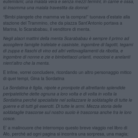
eufemismi, una maiala vera e senza mezzi termini, in carne e ossa,
sì insomma una maiala travestita da donna!
“Bimbi piangete che mamma ve la compra!” tuonava d’estate alla
stazione del Trammino, che da piazza Sant’Antonio portava a
Marina, lo Scarababau, il venditore di menta.
Negli alacri mattini della menta Scarababau è sempre il primo ad
accogliere famiglie trafelate e casiniste, ingombre di fagotti, tegami
di zuppa e fiaschi di vino ed altri vettovagliamenti da ribotta, e
ingombre di nonne e zie e bimbettacci urlanti, mocciosi e anelanti
nient’altro che la menta.
E infine, vorrei concludere, ricordando un altro personaggio mitico
di quei tempi, Gina la Sordatina
La Sordatina è figlia, nipote e pronipote di altrettanto splendide
peripatetiche dette ognuna a loro volta e di volta in volta la
Sordatina perché specialiste nel sollazzare le soldataglie di tutte le
guerre e di tutti gli eserciti. Di tutte le armi. Mezza storia delle
soldataglie trascorse sul nostro suolo è trascorsa anche fra le loro
cosce.
E’ a malincuore che interrompo questo breve viaggio nel libro di
Afo, perché ad ogni pagina si incontra una sorpresa, una magia;