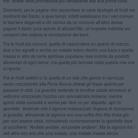
me, fedele nella promiscuità più devastante alla sua prima cotta.
Divertenti, poi le pagine che raccontano le varie tipologie di frodi nei
confronti del Dazio; a quei tempi, infatti esistevano tra i vari comuni
le barriere doganali e chi veniva da un comune all’altro dveva
pagare il dazio (una specie di attualeIVA), un’imposta indiretta sui
consumi che colpiva la circolazione dei beni.
Tra le frodi più comuni, quella di nascondere un quarto di manzo,
due o tre agnelli o anche un maiale intero dentro una bara o quella
messa in atto da certe spiritose popolane rese incinte da prodotti
alimentari di ogni risma; ma quella più famosa resta questa che ora
vi riporto:
Fra le frodi celebri ci fu quella di un tale che giunto in carrozza
verso mezzanotte alla Porta Nuova chiese gli fosse aperta per
passare in città. La guardia vedendo le tendine calate ammiccò al
vetturino strizzando l’occhio con ammaliziata birberia, mentre
spinto dalla curiosità e anche per fare un po’ dispetto, aprì lo
sportello. Vedendo che il signore imbarazzato fingeva di ricomporsi,
la guardia, sbirciando la signora con una cuffia fitta fitta tirata giù
per non essere vista, richiudendo rumorosamente lo sportello fece
al cocchiere: “Andate andate, voi potete andare”. Ma la signora fra i
veli altro non era che una maiala, una maiala maiala senza