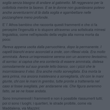
soglia senza bisogno di andare al gabinetto. Mi reggevano per la
collottola mentre la facevo. E se le donne non guardavano potevo
anche avventurarmi di là dalla soglia e sgambettare nelle
pozzanghere meno profonde.
E’ l’ Athos bambino che racconta questi frammenti e che ci fa
percepire l’ingenuità e lo stupore attraverso una sofisticata mimesi
linguistica, come nell’episodio della veglia alla nonna morta da
poco:
Pareva appena uscita dalla parrucchiera, dopo la permanente. I
capelli bianchi erano accorciati a onde, con riflessi viola. Era molto
ammirata. Aveva un’espressione serena con un accenno lievissimo,
di sorriso: si capiva che era contenta di essere ammirata, distesa
comodamente sul suo grande letto bianco, con i pizzi che le
incorniciavano il viso. Era anche molto sorvegliata. Era morta la
sera prima, ma ancora insistevano a sorvegliarla, chi con le mani
giunte, chi con le mani in grembo, tutte pronte a trattenerla nel
caso si fosse svegliata, per andarsene via. Che figura avremmo
fatto, se se ne fosse andata.
Sono innumerevoli i frammenti e non è possibile riassumerli tutti;
poi ci sono i luoghi, i quartieri, le strade proibite, come via
Maddalena, via Mazzini: