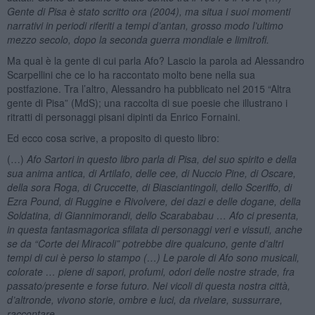
Gente di Pisa è stato scritto ora (2004), ma situa i suoi momenti
narrativi in periodi riferiti a tempi d’antan, grosso modo l’ultimo
mezzo secolo, dopo la seconda guerra mondiale e limitrofi.
Ma qual è la gente di cui parla Afo? Lascio la parola ad Alessandro
Scarpellini che ce lo ha raccontato molto bene nella sua
postfazione. Tra l’altro, Alessandro ha pubblicato nel 2015 “Altra
gente di Pisa” (MdS); una raccolta di sue poesie che illustrano i
ritratti di personaggi pisani dipinti da Enrico Fornaini.
Ed ecco cosa scrive, a proposito di questo libro:
(…)
Afo Sartori in questo libro parla di Pisa, del suo spirito e della
sua anima antica, di Artilafo, delle cee, di Nuccio Pine, di Oscare,
della sora Roga, di Cruccette, di Biasciantingoli, dello Sceriffo, di
Ezra Pound, di Ruggine e Rivolvere, dei dazi e delle dogane, della
Soldatina, di Giannimorandi, dello Scarababau … Afo ci presenta,
in questa fantasmagorica sfilata di personaggi veri e vissuti, anche
se da “Corte dei Miracoli” potrebbe dire qualcuno, gente d’altri
tempi di cui è perso lo stampo (…) Le parole di Afo sono musicali,
colorate … piene di sapori, profumi, odori delle nostre strade, fra
passato/presente e forse futuro. Nei vicoli di questa nostra città,
d’altronde, vivono storie, ombre e luci, da rivelare, sussurrare,
raccontare.