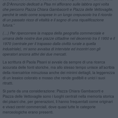
di D'Annunzio dedicati a Pisa mi affiorano sulle labbra ogni volta
che percorro Piazza Chiara Gambacorti e Piazza delle Vettovaglie,
perché le vedo come sospese in un lungo crepuscolo tra il ricordo
di un passato ricco di vitalità e il sogno di una riqualificazione
futura.”
(…) Per ripercorrere la mappa della geografia commerciale e
umana delle nostre due piazze cittadine nel decennio tra il 1950 e il
1970 (centrale per il trapasso dalla civiltà rurale a quella
industriale), mi sono avvalsa di interviste ed incontri con gli
operatori ancora attivi dei due mercati.
La scrittura di Paola Pisani si avvale da sempre di una ricerca
accurata delle fonti storiche, ma allo stesso tempo unisce all’acribia
della ricercatrice minuziosa anche dei minimi dettagli, la leggerezza
di un lessico colorato e mosso che rende godibili e unici i suoi
ritratti.
Si parte da una considerazione: Piazza Chiara Gambacorti e
Piazza delle Vettovaglie sono i luoghi centrali nella memoria storica
dei pisani che, per generazioni, li hanno frequentati come originari
e vivaci centri commerciali, dove quasi tutte le categorie
merceologiche erano presenti.