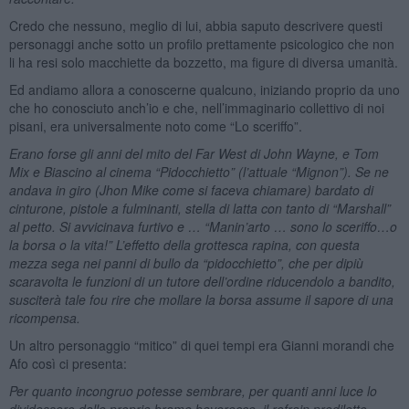
Credo che nessuno, meglio di lui, abbia saputo descrivere questi
personaggi anche sotto un profilo prettamente psicologico che non
li ha resi solo macchiette da bozzetto, ma figure di diversa umanità.
Ed andiamo allora a conoscerne qualcuno, iniziando proprio da uno
che ho conosciuto anch’io e che, nell’immaginario collettivo di noi
pisani, era universalmente noto come “Lo sceriffo”.
Erano forse gli anni del mito del Far West di John Wayne, e Tom
Mix e Biascino al cinema “Pidocchietto” (l’attuale “Mignon”). Se ne
andava in giro (Jhon Mike come si faceva chiamare) bardato di
cinturone, pistole a fulminanti, stella di latta con tanto di “Marshall”
al petto. Si avvicinava furtivo e … “Manin’arto … sono lo sceriffo…o
la borsa o la vita!” L’effetto della grottesca rapina, con questa
mezza sega nei panni di bullo da “pidocchietto”, che per dipiù
scaravolta le funzioni di un tutore dell’ordine riducendolo a bandito,
susciterà tale fou rire che mollare la borsa assume il sapore di una
ricompensa.
Un altro personaggio “mitico” di quei tempi era Gianni morandi che
Afo così ci presenta:
Per quanto incongruo potesse sembrare, per quanti anni luce lo
dividessero dalle proprie brame beverecce, il refrain prediletto