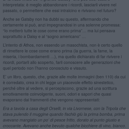
interpretata: è meglio abbandonare i ricordi, lasciarli vivere nel
passato, o permettere che essi intralcino e rivivano nel futuro?
Anche se Gatsby non ha dubbi su questo, affermando che
certamente si può, anzi impegnandosi in una solenne promessa:
“Io metterò tutte le cose come erano prima”… ma lui pensava
soprattutto a Daisy e al “sogno americano” …
L’intento di Athos, non essendo un masochista, non è certo quello
di rimettere le cose come erano prima (la guerra, la fame, la
miseria, i bombardamenti …), ma quello dichiarato di far rivivere i
ricordi, portarli allo scoperto, farli conoscere alle generazioni che
quel periodo non l’hanno conosciuto e vissuto.
E’ un libro, questo, che, grazie alle molte immagini (ben 110) da cui
è corredato, crea in chi legge un piacevole effetto sinestetico,
perché oltre al vedere, si percepiscono, grazie ad una scrittura
emotivamente coinvolgente, suoni, odori e sapori che quasi
evaporano dai frammenti che vengono rappresentati:
Era a tavola a casa degli Orselli, in via Livornese, con la Tripola che
stava pulendo il muggine quando fischiò giù la prima bomba, prima
avevano mangiato un po’ di pesce fritto, dorato al punto giusto e
croccante. Avevano anche bevuto qualche bicchiere di vino, bianco
.