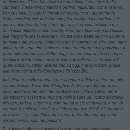
anniversario, il libro ha conservato lo stesso titolo, ma è molto
cambiato. Forse invecchiando è perfino migliorato, come certi vini
ben custoditi. Le parole “ritratti dal dopoguerra”, suggerita da
Francesca Petrucci, indicano con più precisione il periodo in cui
sono ambientate tutte le storie qui raccolte (eccetto l’ultima ma
anch’essa affidata ai miei ricordi), e vanno intese come didascalia
alle fotografie che lo illustrano. Alcune sono tratte dal mio album di
famiglia e già presenti nella precedente edizione, le altre sono state
scelte tra le tante che l’editore ha voluto mettermi a disposizione, in
parte utilizzate per alcuni libri magistralmente curati da Giuseppe
Meucci e Stefano Renzoni e provenienti dall’archivio Frassi, dal
quale abbiamo attinto diverse foto ad oggi mai riprodotte, grazie
alla disponibilità della Fondazione Palazzo Blu.
Il risultato è un libro pensato per viaggiare indietro nel tempo, alla
ricerca di volti, di eventi e di luoghi della Pisa del dopoguerra e
della ricostruzione, anni memorabili ma talvolta colpevolmente
dimenticati o costretti a rifugiarsi nelle pieghe del nostro inconscio.
Nel riproporlo ai lettori in questa nuova veste mi avvalgo, a mo’ di
commiato, della chiusa di un celebre romanzo di F.S. Fitzgerald là
dove dice: “Così continuiamo a remare, barche controcorrente,
respinti senza posa nel passato”
E’ la frase finale de “Il grande Gatsby” che può così essere