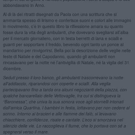
abbondavano in Arno.
Al di là dei ritratti disegnati da Paola con una scrittura che si
ammanta spesso di lirismo e conferisce suoni e colori alle immagini
in movimento, c’è in questo libro la riflessione amara su quanto
fosse dura la vita degli ambulanti, che dovevano svegliarsi all’alba
per il mercato giornaliero, con in testa berretti di lana e scialli e
guanti per sopportare il freddo, bevendo ogni tanto un ponce al
mandarino per rinvigorirsi. Bella poi la descrizione delle veglie nelle
feste di Natale e del Capodanno, quando gli ambulanti non
rincasavano per la notte né l’antivigilia di Natale, né la vigila del 31
dicembre.
Seduti presso il loro banco, gli ambulanti trascorrevano la notte
all’addiaccio, riparandosi con coperte e scialli. Alla veglia
partecipavano fino a tarda ora alcuni negozianti della piazza, con
qualche bancarellaio delle Vettovaglie, tra cui si distingueva la
“Baronessa”, che univa la sua sonora voce agli stornelli intonati
dall’amica Quartina. I bambini in festa, lottavano per non cedere al
sonno. Intorno ai bracieri e alle fiamme dei falò, si levavano
chiacchiere, confidenze, risate e cantate. L’eco si smorzava nel
silenzio delle vie. Lo raccoglieva il fiume, che lo portava con sé a
spegnersi verso il mare.