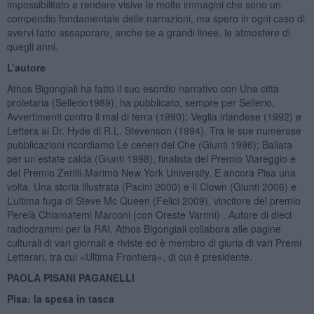
impossibilitato a rendere visive le molte immagini che sono un
compendio fondamentale delle narrazioni, ma spero in ogni caso di
avervi fatto assaporare, anche se a grandi linee, le atmosfere di
quegli anni.
L’autore
Athos Bigongiali ha fatto il suo esordio narrativo con Una città
proletaria (Sellerio1989), ha pubblicato, sempre per Sellerio,
Avvertimenti contro il mal di terra (1990); Veglia irlandese (1992) e
Lettera al Dr. Hyde di R.L. Stevenson (1994). Tra le sue numerose
pubblicazioni ricordiamo Le ceneri del Che (Giunti 1996); Ballata
per un’estate calda (Giunti 1998), finalista del Premio Viareggio e
del Premio Zerilli-Marimò New York University. E ancora Pisa una
volta. Una storia illustrata (Pacini 2000) e Il Clown (Giunti 2006) e
L’ultima fuga di Steve Mc Queen (Felici 2009), vincitore del premio
Perelà Chiamatemi Marconi (con Oreste Varrini) . Autore di dieci
radiodrammi per la RAI, Athos Bigongiali collabora alle pagine
culturali di vari giornali e riviste ed è membro di giuria di vari Premi
Letterari, tra cui «Ultima Frontiera», di cui è presidente.
PAOLA PISANI PAGANELLI
Pisa: la spesa in tasca