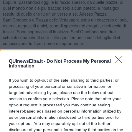
Eppure, passandoci oggi, e lo faccio spesso, da quelle piazze, di
quel mondo non c’è più traccia; solo alcuni patetici e nostalgici
residui di quello che fu un universo a sé. Adesso Piazza
Sant’Omobono e Piazza delle Vettovaglie sono un coacervo di pub,
osterie, negozietti etnici, zone di spaccio ( di droga) , ricettacolo di
tossici. Sono sopravvissuti in piazza Sant’Omobono solo due
scheletrici banchetti ed è finito quel tempo in cui i dettaglianti si
conoscevano tutti per nome e soprannome:
I nomignoli diffusi derivavano da caratteri fisionomici e
comportamentali, alcuni dei quali di immediata evidenza o di
QUInewsElba.it -
Do Not Process My Personal
notoria motivazione fra gli stessi clienti, come “Boccalino”,
Information
“Baronessa”, “Quartina”, “Ovo sodo”, “Pancino”, “Cucciolo” (…) Le
due isole commerciali erano in sé un piccolo mondo, in cui
If you wish to opt-out of the sale, sharing to third parties, or
connotazione civica e vocazione mercantile si sono intrecciate,
processing of your personal or sensitive information for
arricchendosi vicendevolmente, così come è avvenuto per l’osmosi
targeted advertising by us, please use the below opt-out
sinergica tra commercio ambulante e a posto fisso. La morte di una
componente ha comportato anche la morte delle altre. Lo
section to confirm your selection. Please note that after your
dimostrano le vicende di entrambe le piazze, accomunate da
opt-out request is processed you may continue seeing
identico declino, sebbene più repentino sia stato quello di Piazza
interest-based ads based on personal information utilized by
Chiara.
us or personal information disclosed to third parties prior to
your opt-out. You may separately opt-out of the further
I personaggi, appunto … Sarebbe un’impresa ardua raccontare
disclosure of your personal information by third parties on the
tutti quelli citati da Paola, ma alcuni sono entrati talmente nella