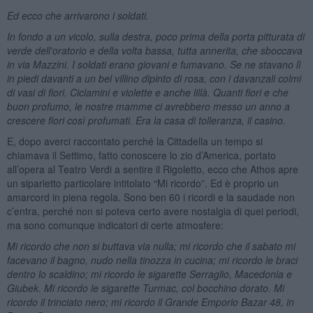
Ed ecco che arrivarono i soldati.
In fondo a un vicolo, sulla destra, poco prima della porta pitturata di
verde dell’oratorio e della volta bassa, tutta annerita, che sboccava
in via Mazzini. I soldati erano giovani e fumavano. Se ne stavano lì
in piedi davanti a un bel villino dipinto di rosa, con i davanzali colmi
di vasi di fiori. Ciclamini e violette e anche lillà. Quanti fiori e che
buon profumo, le nostre mamme ci avrebbero messo un anno a
crescere fiori così profumati. Era la casa di tolleranza, il casino.
E, dopo averci raccontato perché la Cittadella un tempo si
chiamava il Settimo, fatto conoscere lo zio d’America, portato
all’opera al Teatro Verdi a sentire il Rigoletto, ecco che Athos apre
un siparietto particolare intitolato “Mi ricordo”. Ed è proprio un
amarcord in piena regola. Sono ben 60 i ricordi e la saudade non
c’entra, perché non si poteva certo avere nostalgia di quei periodi,
ma sono comunque indicatori di certe atmosfere:
Mi ricordo che non si buttava via nulla; mi ricordo che il sabato mi
facevano il bagno, nudo nella tinozza in cucina; mi ricordo le braci
dentro lo scaldino; mi ricordo le sigarette Serraglio, Macedonia e
Giubek. Mi ricordo le sigarette Turmac, col bocchino dorato. Mi
ricordo il trinciato nero; mi ricordo il Grande Emporio Bazar 48, in