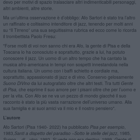
devo per motivi di spazio tralasciare altri indimenticabili personaggi,
altri ambienti, altre storie.
Ma un’ultima osservazione è d’obbligo: Afo Sartori è stato tra l’altro
un raffinato e coltissimo intenditore di jazz, tenendo per molti anni
su “Il Tirreno” una sua seguitissima rubrica ed ecco come lo ricorda
il trombettista Paolo Fresu:
"Forse molti di voi non sanno chi era Afo, la gente di Pisa e della
Toscana lo ha conosciuto e soprattutto, grazie a lui, ha potuto
conoscere il jazz. Un uomo di un altro tempo che ha cantato la
musica afro-americana in tempi non sospetti innestandola nella
cultura italiana. Un uomo con i baffi schietto e cordiale ma,
soprattutto, appassionato di jazz e di vino. Conservo gelosamente
Suono DiVino
da lui autografato oltre che altri testi. Tra tutti
Gente
di Pisa,
che esprime il suo amore per i pisani oltre che per l’uomo e
per la vita. Con Afo se ne va un pezzo di mondo giacché il suo
racconto è stato la più vasta narrazione dell’universo umano. Alla
sua famiglia e ai suoi amici va il mio e il nostro pensiero".
L’autore
Afo Sartori (Pisa 1940- 2022) ha pubblicato
Pisa per esempio
,
1983,
Santi a dispetto del paradiso –Sotto le stelle del jazz
, 1985,
Suono …di…vino,
1992,
Si vede non era destino
, 1999,
Gente di