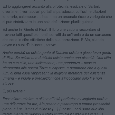
Ed io aggiungerei accanto alla pirotecnia lessicale di Sartori,
divertimenti vernacolari portati al paradosso, coltissime citazioni
letterarie, calembour … insomma un arsenale ricco e variegato che
si può sintetizzare in una sola definizione: plurilinguismo.
Ed anche in “Gente di Pisa”, il libro che vado a raccontare si
trovano tutti questi elementi, sorretti da un’ironia e da un sarcasmo
che sono le cifre stilistiche della sua narrazione. E Afo, citando
Joyce e i suoi “Dubliners”, scrive:
Anche perché se esiste gente di Dublino esisterà gioco forza gente
di Pisa. Se esiste una dublinità esiste anche una pisanità. Una città
ha un suo stile, una inclinazione, una pendenza – nessun
riferimento alla nostra Torre si capisce, e nemmeno che a questi
lumi di luna essa rappresenti la migliore metafora dell’esistenza
umana – e indole e predilezioni che s’incocciano solo lì e non
altrove.
E, più avanti
:
Ecco allora un’altra, e ultima affinità periferica avvinghiata però a
una differenza fra me, Afo pisano e pisantropo a tempo pressoché
pieno, e Lui, James dublinese (…) (
i nostri , ndr
) sono due libri
datati. Gente di Dublino è stato scritto tra il 1904 e il 1913 (…)