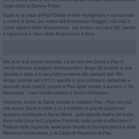
luogo ostile al Sommo Poeta.
Quale fu la colpa di Pisa?Quella di aver imprigionato e condannato
a morire di fame, per volere dell’Arcivescovo Ruggieri, non solo il
Conte Ugolino della Gherardesca , ma anche i suoi due figli, Gaddo
e Uguccione e i due nipoti Anselmuccio e Nino.
Ma, al di là di questo episodio, c’è da dire che Dante a Pisa ci
venne davvero al seguito dell’imperatore Arrigo VII durante la sua
discesa in Italia e fu senz’altro presente alle esequie dell’ Alto
Arrigo, quando nel 1313 fu sepolto in gran pompa in cattedrale e,
secondo studi recenti, proprio a Pisa abbia iniziato a scrivere il “De
Monarchia”, il suo trattato politico a favore dell’impero.
Insomma, anche se Dante accusa e maledice Pisa , Pisa non può
che amare Dante e infatti a lui è intitolata la grande piazza nel
quartiere medievale di Santa Maria , sulla sponda destra del fiume
Arno nella zona del Lungarno Pacinotti, sulla quale si affacciano il
Palazzo della Sapienza, sede della facoltà di Giurisprudenza e della
Biblioteca Universitaria, e la Cassa di Risparmio di Pisa.