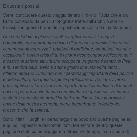
E questa è poesia!
Vorrei concludere questo viaggio dentro il libro di Paola che è tra
l’altro corredato da ben 53 fotografie tratte dall’archivio storico
Frassi, con questo brano della postfazione scritto da Lia Marianelli:
Così un dedalo di piazze, vicoli, slarghi improvvisi, negozi,
bancarelle, ma soprattutto decine di persone, fantasiosi esercenti,
commercianti apprezzati, artigiani di tradizione, ambulanti minuti e
occasionali, poveri cristi di tutti i giorni ricompongono felicemente il
mosaico di solerte attività che occupava un giorno il centro di Pisa:
e mi sembra bello, bello e anche giusto che una volta tanto i
riflettori abbiano illuminato non i personaggi importanti della politica
e della cultura, ma questa specie particolare di vip, far rivivere i
quali equivale a far rivivere tanta parte ormai dimenticata di tanti di
noi che per quelle vie hanno camminato e in quelle piazze hanno
sostato in anni ahimè ormai lontani: una liberazione improvvisa
anche della nostra memoria, meno ingombrante in fondo del
presente che la soffoca.
Sono infiniti i luoghi e i personaggi che popolano queste pagine ed
è quindi impossibile raccontarli tutti. Ma entrare dentro queste
pagine è stato come viaggiare a ritroso nel tempo, in un album di