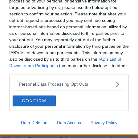
processing of your personal or sensitive information for
L’indagine sarà rivolta anche agli utenti serviti dalle società
targeted advertising by us, please use the below opt-out
temporaneamente esterne al perimetro RetiAmbiente, ossia Asmiu
section to confirm your selection. Please note that after your
(Massa), RetiAmbiente Carrara e Sistema Ambiente (Lucca).
opt-out request is processed you may continue seeing
interest-based ads based on personal information utilized by
us or personal information disclosed to third parties prior to
your opt-out. You may separately opt-out of the further
Lattanzio Kibs, azienda specializzata nella realizzazione di
disclosure of your personal information by third parties on the
customer satisfaction, garantisce l’anonimato del rispondente ed il
IAB’s list of downstream participants. This information may
rispetto della privacy dei dati raccolti, che saranno riferiti
also be disclosed by us to third parties on the
IAB’s List of
esclusivamente al servizio di raccolta rifiuti ed igiene ambientale.
Downstream Participants
that may further disclose it to other
Con questa attività prevista per legge l’Autorità d’Ambito ATO
third parties.
Toscana Costa, in accordo con i Comuni e le associazioni dei
consumatori, intende individuare i punti di forza e le eventuali
Personal Data Processing Opt Outs
criticità presenti nell’erogazione del servizio e, quindi, suggerire al
gestore gli interventi e le migliorie da adottare.
CONFIRM
Nell’ambito dell’indagine verrà svolto anche
focus sulla qualità
della raccolta differenziata
tramite un breve questionario rivolto
agli utenti attivabile con QR code dal sito internet dell’ATO Toscana
Data Deletion
Data Access
Privacy Policy
Costa, di RetiAmbiente e prossimamente delle suddette società
operative locali.