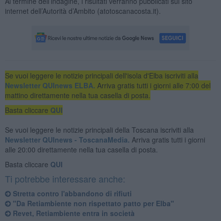
Al termine dell’indagine, i risultati verranno pubblicati sul sito
internet dell’Autorità d’Ambito (atotoscanacosta.it).
Se vuoi leggere le notizie principali dell'isola d'Elba iscriviti alla
Newsletter QUInews ELBA.
Arriva gratis tutti i giorni alle 7:00 del
mattino direttamente nella tua casella di posta.
Basta cliccare
QUI
Se vuoi leggere le notizie principali della Toscana iscriviti alla
Newsletter QUInews - ToscanaMedia.
Arriva gratis tutti i giorni
alle 20:00 direttamente nella tua casella di posta.
Basta cliccare
QUI
Ti potrebbe interessare anche:
Stretta contro l'abbandono di rifiuti
"Da Retiambiente non rispettato patto per Elba"
Revet, Retiambiente entra in società