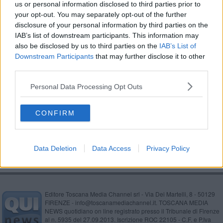
us or personal information disclosed to third parties prior to
Pesca in apnea, disperso e trovato morto
your opt-out. You may separately opt-out of the further
disclosure of your personal information by third parties on the
IAB’s list of downstream participants. This information may
Giannutri, violate di nuovo le acque protette
also be disclosed by us to third parties on the
IAB’s List of
Downstream Participants
that may further disclose it to other
Ormeggi selvaggi e scontro fra imbarcazioni
third parties.
Giannutri, "necessaria bonifica dei fondali"
Personal Data Processing Opt Outs
Il megayacht dello sceicco viola il mare protetto
CONFIRM
Ormeggi selvaggi a danno della posidonia
Data Deletion
Data Access
Privacy Policy
Editore Toscana Media Channel srl - Via Dei Martelli, 8 - 50129
FIRENZE - info@toscanamediachannel.it. TOSCANA MEDIA
NEWS quotidiano on line registrato presso il Tribunale di Firenze
al n. 5935 del 27.09.2013. Iscrizione ROC 22105 - C.F. e P.Iva