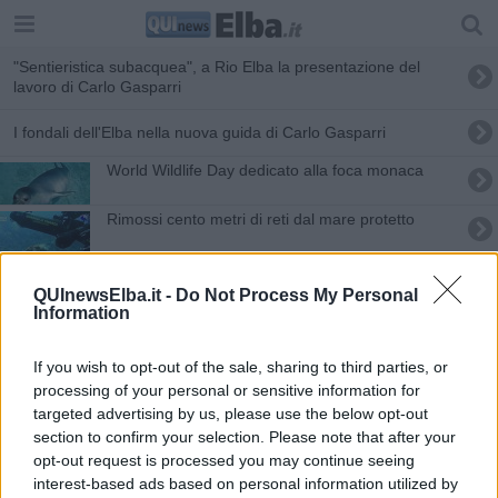
"Sentieristica subacquea", a Rio Elba la presentazione del
lavoro di Carlo Gasparri
I fondali dell'Elba nella nuova guida di Carlo Gasparri
World Wildlife Day dedicato alla foca monaca
Rimossi cento metri di reti dal mare protetto
A Pianosa resti di vertebrati dell'era glaciale, e si punta ad
QUInewsElba.it -
Do Not Process My Personal
aprire un'area museale
Information
"Campo boe allo Scoglietto, si torni a parlarne"
If you wish to opt-out of the sale, sharing to third parties, or
Dall'Elba vista panoramica sulla Corsica
processing of your personal or sensitive information for
targeted advertising by us, please use the below opt-out
​Barca a vela ormeggia sotto costa a Pianosa
section to confirm your selection. Please note that after your
opt-out request is processed you may continue seeing
Ancorate agli scogli nell'area marina protetta
interest-based ads based on personal information utilized by