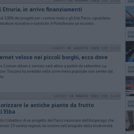
SABATO
16 GIUGNO 2018
ORE 10:00
 Etruria, in arrivo finanziamenti
 al 100% dei progetti per i comuni rurali e gli Enti Parco, riguardano
strutture ricreative e turistiche. A Portoferraio un incontro
SABATO
01 AGOSTO 2020
ORE 12:23
ernet veloce nei piccoli borghi, ecco dove
ue Comuni elbani il servizio sarà attivo a partire da settembre. La
one Toscana ha investito nelle zone meno popolate non servite dal
ato
GIOVEDÌ
18 MARZO 2021
ORE 14:00
lorizzare le antiche piante da frutto
l'Elba
to l'obiettivo di un progetto del Parco nazionale dell'Arcipelago che
ensito 29 varietà vegetali da inserire nell'anagrafe della biodiversità