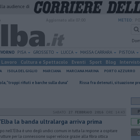
alla audience di
o
Aggiornato alle 07:00
METEO:
PO
Dom
IVORNO
PISA
GROSSETO
LUCCA
MASSA CARRARA
PISTOIA
Lavoro
Cultura e Spettacolo
Eventi
Sport
Blog
Intervist
A
ISOLA DEL GIGLIO
MARCIANA
MARCIANA MARINA
PORTO AZZURRO
fiuti e barche sulla duna"
Rissa fra detenuti, situazione preoccupante
SABATO
27 FEBBRAIO 2016
ORE 14:43
'Elba la banda ultralarga arriva prima
o nell'Elba è uno degli undici comuni in tutta la regione a ospitare
Q
trutture per la connessione super veloce grazie alla fibra ottica