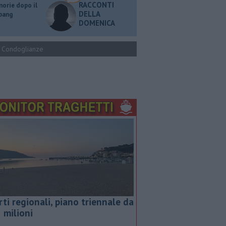
RACCONTI
orie dopo il
DELLA
 bang
DOMENICA
Condoglianze
rti regionali, piano triennale da
5 milioni