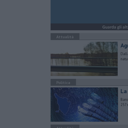
Attualità
Agr
Dall
natu
Politica
La
Band
257 