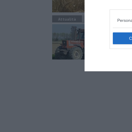
Attualità
Persona
Agr
Un s
prom
digi