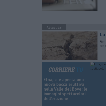
Attualità
La
Firm
scop
Etna, si è aperta una
nuova bocca eruttiva
nella Valle del Bove: le
immagini spettacolari
dell’eruzione