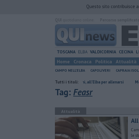
Questo sito contribuisce 
QUI
quotidiano online.
Percorso semplificat
TOSCANA
ELBA
VALDICORNIA
CECINA
L
Home
Cronaca
Politica
Attualità
CAMPO NELL'ELBA
CAPOLIVERI
CAPRAIA ISOL
cia di Livorno
Oceano a remi, all'Elba per allenarsi
Tutti i titoli:
Mola, "troppi ri
Tag:
Feasr
Attualità
All
Camp
le s