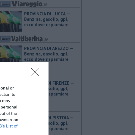
PROVINCIA DI LUCCA — ​
Benzina, gasolio, gpl,
ecco dove risparmiare
PROVINCIA DI AREZZO — ​
Benzina, gasolio, gpl,
ecco dove risparmiare
PROVINCIA DI FIRENZE — ​
Benzina, gasolio, gpl,
sonal or
ecco dove risparmiare
ection to
ou may
 personal
out of the
PROVINCIA DI PISTOIA — ​
 downstream
Benzina, gasolio, gpl,
B’s List of
ecco dove risparmiare