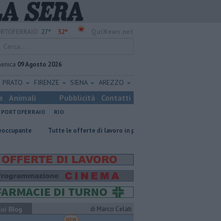
27°
32°
RTOFERRAIO
QuiNews.net
enica
09 Agosto 2026
PRATO
FIRENZE
SIENA
AREZZO
e
Animali
Pubblicità
Contatti
PORTOFERRAIO
RIO
​Tutte le offerte di lavoro in provincia di Livorno
Oceano a remi, all
ui Blog
di Marco Celati