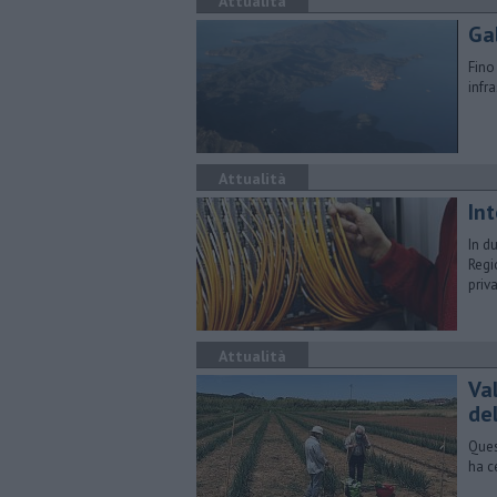
Attualità
Gal
Fino
infra
Attualità
Int
In d
Regi
priv
Attualità
Va
del
Ques
ha c