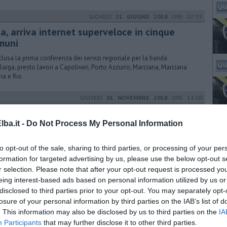
GIOVEDÌ
21 GIUGNO 2018
ORE 07:55
a, arriva internet superveloce in cinque
muni
lusa la prima conferenza dei servizi regionale per la banda
alarga, presto lavori a Capoliveri, Porto Azzurro, Marciana, Marciana
na e Rio
GIOVEDÌ
01 NOVEMBRE 2018
ORE 14:00
do Gal Etruria, fondi per le imprese agricole
ba.it -
Do Not Process My Personal Information
nuova ondata di fondi a favore delle imprese agricole del territorio.
gli incontri in programma per illustrare le opportunità del Fondo Fears
to opt-out of the sale, sharing to third parties, or processing of your per
formation for targeted advertising by us, please use the below opt-out s
r selection. Please note that after your opt-out request is processed y
LUNEDÌ
13 GENNAIO 2025
ORE 08:30
eing interest-based ads based on personal information utilized by us or
disclosed to third parties prior to your opt-out. You may separately opt-
di per diversificare le aziende agricole
losure of your personal information by third parties on the IAB’s list of
evisto un sostegno fino al 50% per gli investimenti con una
. This information may also be disclosed by us to third parties on the
IA
iorazione per le zone montana. Ecco le informazioni e la scadenza
Participants
that may further disclose it to other third parties.