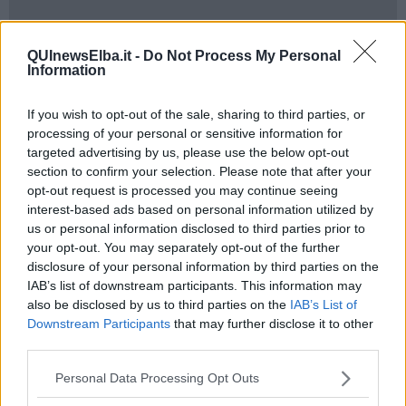
Dopo uno scambio di messaggi con cui il sedicente venditore ha
QUInewsElba.it -
Do Not Process My Personal
inviato alla vittima una foto dei tagliandi, risultati poi falsi, per
Information
indurla a fidarsi e a sborsare la somma di 280 euro, l’interlocutore
ha fatto perdere le proprie tracce.
If you wish to opt-out of the sale, sharing to third parties, or
La vittima quindi, non vedendosi recapitare quanto pensava di aver
processing of your personal or sensitive information for
acquistato e non essendo più in alcun modo riuscita a mettersi in
targeted advertising by us, please use the below opt-out
contatto con il venditore, diventato irreperibile, ha deciso di
section to confirm your selection. Please note that after your
rivolgersi ai carabinieri.
opt-out request is processed you may continue seeing
interest-based ads based on personal information utilized by
Ricostruendo i movimenti di denaro ed analizzando il profilo social
us or personal information disclosed to third parties prior to
del truffatore, i militari hanno identificato il presunto autore del
your opt-out. You may separately opt-out of the further
raggiro che è stato denunciato all’autorità giudiziaria labronica con
disclosure of your personal information by third parties on the
l’accusa di truffa.
IAB’s list of downstream participants. This information may
Per questo tipo di reato l’autore rischia una condanna che può a
also be disclosed by us to third parties on the
IAB’s List of
arrivare fino a tre anni di reclusione.
Downstream Participants
that may further disclose it to other
"L’episodio - come evidenziano i carabinieri- fornisce l’occasione
third parties.
per evidenziare ancora una volta che i malintenzionati ricorrono ad
espedienti sempre diversi ed articolati per cercare di carpire la
Personal Data Processing Opt Outs
buona fede altrui. Quando si affronta una trattativa a distanza con