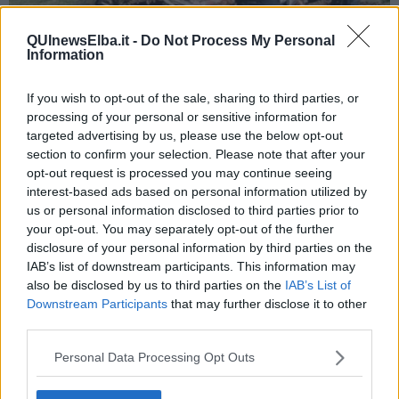
QUInewsElba.it -
Do Not Process My Personal
Information
If you wish to opt-out of the sale, sharing to third parties, or
processing of your personal or sensitive information for
targeted advertising by us, please use the below opt-out
section to confirm your selection. Please note that after your
opt-out request is processed you may continue seeing
Come spiegano i carabinieri in una nota, in particolare, a seguito di
interest-based ads based on personal information utilized by
specifici controlli nel settore dello smaltimento di rifiuti, i militari
us or personal information disclosed to third parties prior to
hanno accertato una
gestione di terre e rocce da scavo di circa
your opt-out. You may separately opt-out of the further
50 metri cubi, eseguita violando la normativa del codice
disclosure of your personal information by third parties on the
dell’ambiente.
IAB’s list of downstream participants. This information may
also be disclosed by us to third parties on the
IAB’s List of
Tale materiale, infatti, come riferiscono i carabinieri, essendo stato
Downstream Participants
that may further disclose it to other
trasportato e riutilizzato al di fuori del sito di produzione,
third parties.
contrariamente a quanto impone la legge in materia di terre e rocce
da scavo, sarebbe divenuto rifiuto speciale non pericoloso, e quindi
Personal Data Processing Opt Outs
soggetto alla conseguente disciplina.
La legge infatti prevede una
precisa autorizzazione regionale
in