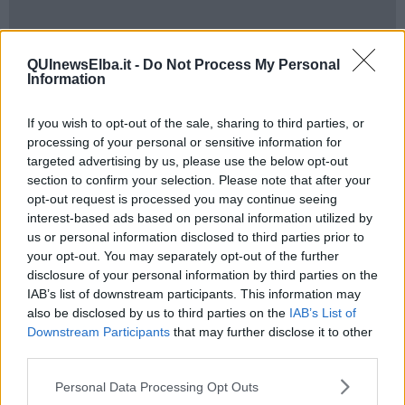
"In una fase storica segnata da profondi cambiamenti che incidono
QUInewsElba.it -
Do Not Process My Personal
nella vita di ciascuno, il suo pensiero conserva una straordinaria
Information
attualità e rappresenta un punto di riferimento per chi guarda al
futuro con la volontà di costruire una società più giusta, fondata
If you wish to opt-out of the sale, sharing to third parties, or
sulla pace e sull’amicizia fra i popoli. - prosegue il Pd - Sabato,
processing of your personal or sensitive information for
quella piazza si colorerà di partecipazione".
targeted advertising by us, please use the below opt-out
L'appuntamento è per
sabato 2 Maggio alle 10,30 sulla Terrazza
section to confirm your selection. Please note that after your
degli Spiazzi.
opt-out request is processed you may continue seeing
interest-based ads based on personal information utilized by
us or personal information disclosed to third parties prior to
your opt-out. You may separately opt-out of the further
disclosure of your personal information by third parties on the
IAB’s list of downstream participants. This information may
also be disclosed by us to third parties on the
IAB’s List of
Downstream Participants
that may further disclose it to other
third parties.
Personal Data Processing Opt Outs