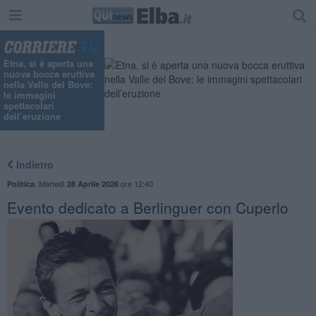
Etna, si è aperta una
nuova bocca eruttiva
nella Valle del Bove:
le immagini
spettacolari
dell’eruzione
Indietro
,
Martedì
ore 12:40
Politica
28 Aprile 2026
Evento dedicato a Berlinguer con Cuperlo