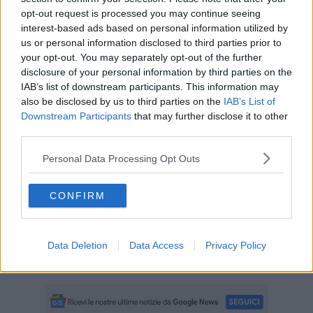
opt-out request is processed you may continue seeing
interest-based ads based on personal information utilized by
us or personal information disclosed to third parties prior to
your opt-out. You may separately opt-out of the further
Il tema di questa edizione è 2024: "I cinque sensi in giardino".
disclosure of your personal information by third parties on the
L'Orto dei Semplici Elbano è felice di accogliere il pubblico con
IAB’s list of downstream participants. This information may
un'azione interattiva, un piccolo concorso fotografico, così da poter
condividere in modo manifesto le particolarità botaniche di questo
also be disclosed by us to third parties on the
IAB’s List of
periodo.Si scoprono e si catturano attraverso l'obiettivo angoli ricchi
Downstream Participants
that may further disclose it to other
di bellezza.
third parties.
Le fotografie dei primi tre vincitori saranno pubblicate sui canali
Personal Data Processing Opt Outs
Facebook e Instagram dell'Orto dei Semplici Elbano. Il primo
premio sarà il libro "Giardini dell'Eremo" nella sua seconda
edizione, appena uscita da Persefone Edizioni.
CONFIRM
Gli orari di apertura al pubblico dell'Orto per il mese di Giugnosono
dalle 10,30 - 13 30 e dalle 15,30 alle 18,30.
Data Deletion
Data Access
Privacy Policy
Per informazioni e come partecipare contattare il Tel: +39 353 39
24167mail: ortodeisemplicielbano@gmail.com.