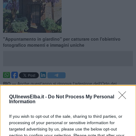
"Appuntamento in giardino" per catturare con l'obiettivo
fotografico momenti e immagini uniche
RIO —
Anche quest'anno si rinnova l'adesione dell'Orto dei
Semplici Elbano all'iniziativa promossa da APGI (Associazione
Parchi e Giardini d'Italia).
QUInewsElba.it -
Do Not Process My Personal
Information
Il patrocinio è del Ministero della Cultura e di ANCI-Associazione
Nazionale Comuni Italiani. La manifestazione, pensata come
If you wish to opt-out of the sale, sharing to third parties, or
un’autentica ‘festa del giardino’, nasce in accordo con l’iniziativa
processing of your personal or sensitive information for
"Rendez-vous aux jardins", che si svolgerà in contemporanea in
targeted advertising by us, please use the below opt-out
oltre 20 Paesi europei.
section to confirm your selection. Please note that after your