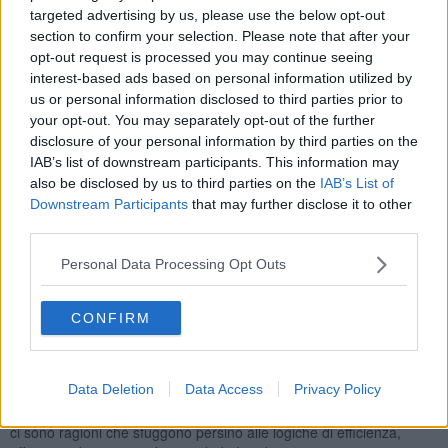
Portoferraio.
targeted advertising by us, please use the below opt-out
section to confirm your selection. Please note that after your
opt-out request is processed you may continue seeing
interest-based ads based on personal information utilized by
us or personal information disclosed to third parties prior to
In sostituzione è prevista la reperibilità e l'utilizzo dei Pcto, una
your opt-out. You may separately opt-out of the further
strumentazione utilizzabile anche dal personale non specializzato
con alti costi di noleggio e di uso.
disclosure of your personal information by third parties on the
IAB’s list of downstream participants. This information may
Una decisione che ha spinto il consigliere Landi a presentare
also be disclosed by us to third parties on the
IAB’s List of
un’interrogazione all’assessore regionale alla Salute per
Downstream Participants
that may further disclose it to other
conoscere le motivazioni di questa scelta
.
third parties.
“Non rinnovare il contratto significa fare affidamento sulla
Personal Data Processing Opt Outs
reperibilità, con incremento dei rischi per la popolazione, o su
strumentazioni sostitutive costose e non precise come quelle in
dotazione. Si pensi agli eventi tempo-correlati come gli infarti:
CONFIRM
attendere l’arrivo del tecnico per rilevare le troponine cardiache
potrebbe essere rischioso, così come affidarsi agli esiti dei Pcto,
non precisi come gli strumenti già in dotazione a Portoferraio e per
Data Deletion
Data Access
Privacy Policy
di più costosi. Tra noleggio e utilizzo dei reagenti, converrebbe
rinnovare il contratto alla tecnica già in servizio, ma evidentemente
ci sono ragioni che sfuggono persino alle logiche di efficienza,