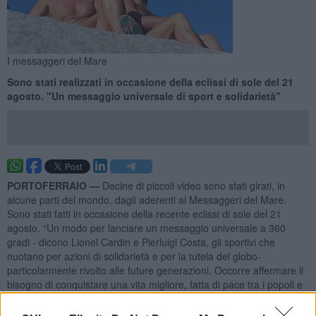
I messaggeri del Mare
Sono stati realizzati in occasione della eclissi di sole del 21
agosto. "Un messaggio universale di sport e solidarietà"
PORTOFERRAIO —
Decine di piccoli video sono stati girati, in
alcune parti del mondo, dagli aderenti ai Messaggeri del Mare.
Sono stati fatti in occasione della recente eclissi di sole del 21
agosto. “Un modo per lanciare un messaggio universale a 360
gradi - dicono Lionel Cardin e Pierluigi Costa, gli sportivi che
nuotano per azioni di solidarietà e per la tutela del globo-
particolarmente rivolto alle future generazioni. Occorre affermare il
bisogno di conquistare una vita migliore, fatta di pace tra i popoli e
armonia con la natura”. I video, molto brevi, diventeranno il collage
audiovisivo ufficiale da mostrare nei vari eventi futuri dei