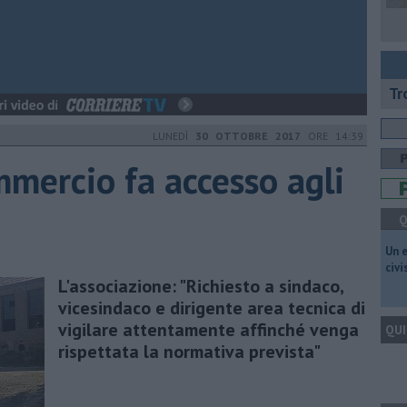
Tr
LUNEDÌ
30 OTTOBRE 2017
ORE 14:39
mmercio fa accesso agli
Q
​Un 
civ
L'associazione: "Richiesto a sindaco,
vicesindaco e dirigente area tecnica di
vigilare attentamente affinché venga
QUI
rispettata la normativa prevista"