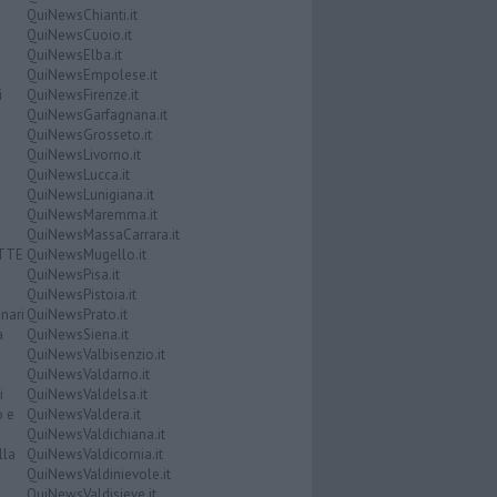
QuiNewsChianti.it
QuiNewsCuoio.it
QuiNewsElba.it
QuiNewsEmpolese.it
i
QuiNewsFirenze.it
QuiNewsGarfagnana.it
QuiNewsGrosseto.it
QuiNewsLivorno.it
QuiNewsLucca.it
QuiNewsLunigiana.it
QuiNewsMaremma.it
QuiNewsMassaCarrara.it
ATTE
QuiNewsMugello.it
QuiNewsPisa.it
QuiNewsPistoia.it
nari
QuiNewsPrato.it
a
QuiNewsSiena.it
QuiNewsValbisenzio.it
QuiNewsValdarno.it
i
QuiNewsValdelsa.it
o e
QuiNewsValdera.it
QuiNewsValdichiana.it
lla
QuiNewsValdicornia.it
QuiNewsValdinievole.it
QuiNewsValdisieve.it