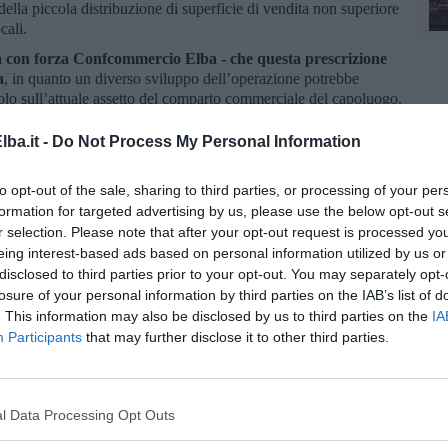
ella piccola distribuzione di superficie di vendita non superiore
cali.
a con forza Confcommercio Elba - che questa prescrizione
a
, in quanto un diverso sviluppo dell’operazione potrebbe
olo sull’attuale assetto del comparto commerciale del capoluogo,
onsiderando gli impatti che questi centri commerciali già
vaste della nostra isola, e non sottoposte all’escursione stagionale
ba.it -
Do Not Process My Personal Information
evitarsi, e la nostra associazione ne è ben consapevole e vigilerà
to di risorse economiche sul territorio, con indebolimento
to opt-out of the sale, sharing to third parties, or processing of your per
formation for targeted advertising by us, please use the below opt-out s
r selection. Please note that after your opt-out request is processed y
eing interest-based ads based on personal information utilized by us or
disclosed to third parties prior to your opt-out. You may separately opt-
losure of your personal information by third parties on the IAB’s list of
. This information may also be disclosed by us to third parties on the
IA
la d'Elba iscriviti alla
Newsletter QUInews ELBA.
Arriva
Participants
that may further disclose it to other third parties.
ettamente nella tua casella di posta.
l Data Processing Opt Outs
oscana iscriviti alla
Newsletter QUInews - ToscanaMedia.
amente nella tua casella di posta.