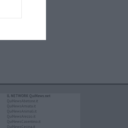
IL NETWORK QuiNews.net
QuiNewsAbetone.it
QuiNewsAmiata.it
QuiNewsAnimali.it
QuiNewsArezzo.it
QuiNewsCasentino.it
QuiNewsCecina.it