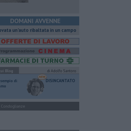
DOMANI AVVENNE
ovata un'auto ribaltata in un campo
ui Blog
di Adolfo Santoro
DISINCANTATO
esempio di
ismo
Condoglianze