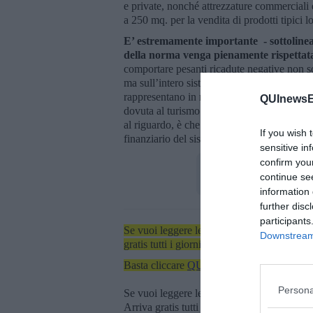
e private, nonché attrezzature commerciali d
a 250 mq. per la vendita di prodotti tipici lo
E’ estremamente importante - sottoline
della norma venga pienamente rispettat
comportare pesanti ricadute negative non s
ma sull’intero sistema economico elbano, c
rappresentano in realtà territoriali ben più 
QUInewsEl
dovuta al turismo. Ciò che in assoluto è da 
al riguardo, è che avvenga un depauperamen
If you wish 
finanziario del sistema locale".
sensitive in
confirm you
continue se
information 
further disc
participants
Se vuoi leggere le notizie principali dell'iso
Downstream 
gratis tutti i giorni alle 7:00 del mattino dir
Basta cliccare
QUI
Persona
Se vuoi leggere le notizie principali della T
Arriva gratis tutti i giorni alle 20:00 dirett