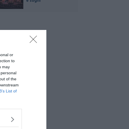
e sogni
sonal or
ection to
ou may
 personal
out of the
 downstream
B’s List of