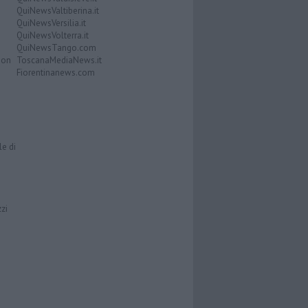
QuiNewsValtiberina.it
QuiNewsVersilia.it
QuiNewsVolterra.it
QuiNewsTango.com
Don
ToscanaMediaNews.it
Fiorentinanews.com
le di
zzi