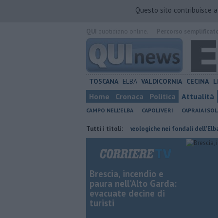
Questo sito contribuisce 
QUI
quotidiano online.
Percorso semplificat
TOSCANA
ELBA
VALDICORNIA
CECINA
L
Home
Cronaca
Politica
Attualità
CAMPO NELL'ELBA
CAPOLIVERI
CAPRAIA ISOL
 risparmiare
Nuove scoperte archeologiche nei fondali dell'Elba
Tutti i titoli:
Po
Brescia, incendio e
paura nell'Alto Garda:
evacuate decine di
turisti