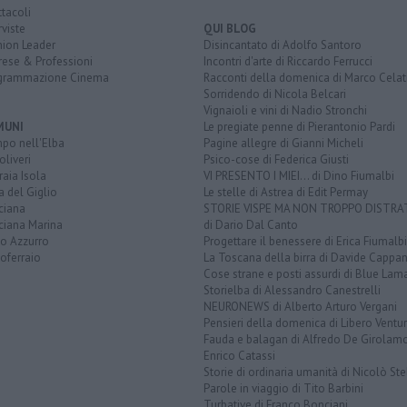
tacoli
rviste
QUI BLOG
nion Leader
Disincantato di Adolfo Santoro
rese & Professioni
Incontri d'arte di Riccardo Ferrucci
grammazione Cinema
Racconti della domenica di Marco Celat
Sorridendo di Nicola Belcari
Vignaioli e vini di Nadio Stronchi
MUNI
Le pregiate penne di Pierantonio Pardi
po nell'Elba
Pagine allegre di Gianni Micheli
liveri
Psico-cose di Federica Giusti
aia Isola
VI PRESENTO I MIEI... di Dino Fiumalbi
a del Giglio
Le stelle di Astrea di Edit Permay
ciana
STORIE VISPE MA NON TROPPO DISTR
ciana Marina
di Dario Dal Canto
to Azzurro
Progettare il benessere di Erica Fiumalbi
oferraio
La Toscana della birra di Davide Cappan
Cose strane e posti assurdi di Blue Lam
Storielba di Alessandro Canestrelli
NEURONEWS di Alberto Arturo Vergani
Pensieri della domenica di Libero Ventur
Fauda e balagan di Alfredo De Girolam
Enrico Catassi
Storie di ordinaria umanità di Nicolò Ste
Parole in viaggio di Tito Barbini
Turbative di Franco Bonciani