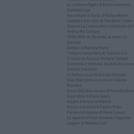
Lo scrittore sfigato di Enrico Guerrini e
Gordiano Lupi
Raccontare di Gusto di Rubina Rovini
Legalità e non solo di Salvatore Calleri
Shalom La Cultura della Solidarietà di 
Andrea Pio Cristiani
VERSI-AMO di Chi mette al centro la
persona
Eureka! di Nausica Manzi
Tabasco senza filtro di Tabasco n.6
Ci vuole un fisico di Michele Campisi
Economia e territorio, da globale a loca
Daniele Salvadori
La dama a scacchi di Carlo Belciani
Due chiacchiere in cucina di Sabrina
Rossello
Storie dell'altro secolo di Marcella Bito
Easy ridere di Dario Greco
Legami d'amore di Malena ...
Musica e dintorni di Fausto Pirìto
Parole milonguere di Maria Caruso
Lo sguardo di Don Armando Zappolini
Leggere di Roberto Cerri