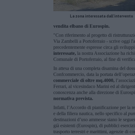
La zona interessata dall'intervento
vendita elbano di Eurospin.
"Con riferimento al progetto di ristruttu
Via Zambelli a Portoferraio - scrive oggi l
precedentemente espresse circa gli svilupp
interessate,
la nostra Associazione ha richi
Comunale di Portoferraio, al fine di verificar
In attesa di una completa disamina del dossi
Confcommercio, data la portata dell’oper
commerciale di oltre mq.4000,
l’associaz
Ferrari, al vicesindaco Marini ed al dirigen
conoscenza anche alla direzione di Eurosp
normativa prevista.
Infatti, l’Accordo di pianificazione per la re
e della filiera nautica, nello specifico al
pun
destinazioni d’uso ammesse siano le seguent
già esistenti (Eurospin), di pubblici eserciz
trasporto terrestri e marittimi, agenzie di 