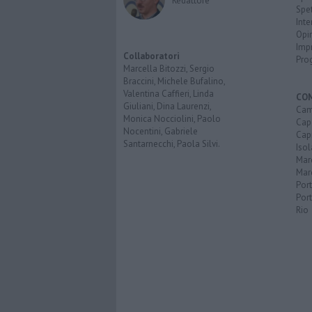
Redattore
Spet
Inte
Opi
Imp
Collaboratori
Pro
Marcella Bitozzi, Sergio
Braccini, Michele Bufalino,
Valentina Caffieri, Linda
CO
Giuliani, Dina Laurenzi,
Cam
Monica Nocciolini, Paolo
Capo
Nocentini, Gabriele
Capr
Santarnecchi, Paola Silvi.
Isol
Mar
Mar
Por
Port
Rio