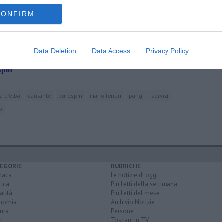
CONFIRM
rvazioni"
Data Deletion
Data Access
Privacy Policy
terpellarci"
spin
la d'elba
cantante
eurospin
mario ferrari
parigi
servizi
o
EGORIE
RUBRICHE
naca
Le notizie di oggi
tica
Più Letti della settimana
alità
Più Letti del mese
nomia
Archivio Notizie
ura
Persone
rt
Toscani in TV