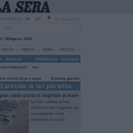
26°
32°
RTOFERRAIO
QuiNews.net
ato
08 Agosto 2026
PRATO
FIRENZE
SIENA
AREZZO
e
Animali
Pubblicità
Contatti
PORTOFERRAIO
RIO
di, Expo e sogni
​Benzina, gasolio, gpl, ecco dove risparmiare
Nuove 
L'articolo di ieri più letto
 gran caldo porta il cinghiale al mare
La foto scattata prima
dell'arrivo dei bagnanti sta
raccogliendo molti
commenti sui social