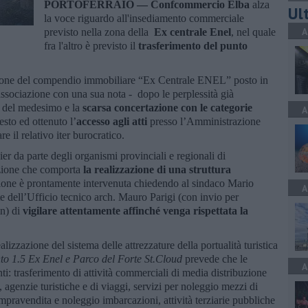
PORTOFERRAIO —
Confcommercio Elba
alza
Ult
la voce riguardo all'insediamento commerciale
A
previsto nella zona della
Ex
centrale Enel
, nel quale
fra l'altro è previsto il
trasferimento del punto
razione del compendio immobiliare “Ex Centrale ENEL” posto in
'associazione con una sua nota - dopo le perplessità già
i del medesimo e la
scarsa concertazione con le categorie
A
esto ed ottenuto l’
accesso agli atti
presso l’Amministrazione
e il relativo iter burocratico.
er da parte degli organismi provinciali e regionali di
azione che comporta
la realizzazione di una struttura
ione è prontamente intervenuta chiedendo al sindaco Mario
A
te dell’Ufficio tecnico arch. Mauro Parigi (con invio per
in) di
vigilare attentamente affinché venga rispettata la
alizzazione del sistema delle attrezzature della portualità turistica
to 1.5 Ex Enel e Parco del Forte St.Cloud
prevede che le
A
i: trasferimento di attività commerciali di media distribuzione
i, agenzie turistiche e di viaggi, servizi per noleggio mezzi di
compravendita e noleggio imbarcazioni, attività terziarie pubbliche