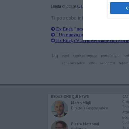
Basta cliccare
QUI
Ti potrebbe interessare anche:
Ex Enel, "nessuno ha presentato osse
"Un nuovo polo commerciale senza in
Ex Enel, c'è la convenzione con Euro
Tag
enel
confcommercio
portoferraio
iso
compravendita
elba
economia
turism
REDAZIONE QUI NEWS
CAT
Cro
Marco Migli
Poli
Direttore Responsabile
Attu
Eco
Cult
Pietro Mattonai
Spo