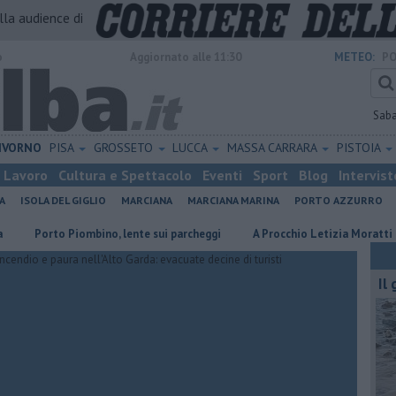
alla audience di
o
Aggiornato alle 11:30
METEO:
PO
Sab
IVORNO
PISA
GROSSETO
LUCCA
MASSA CARRARA
PISTOIA
Lavoro
Cultura e Spettacolo
Eventi
Sport
Blog
Intervist
A
ISOLA DEL GIGLIO
MARCIANA
MARCIANA MARINA
PORTO AZZURRO
rto Piombino, lente sui parcheggi
A Procchio Letizia Moratti tra ricor
Il