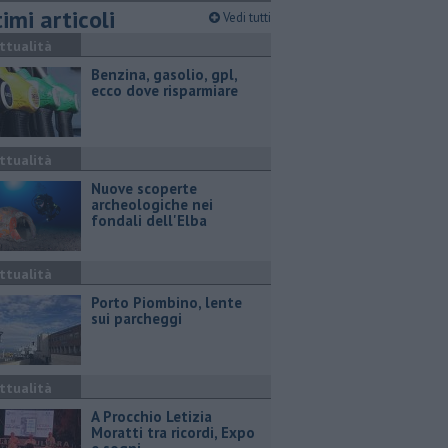
imi articoli
Vedi tutti
ttualità
​Benzina, gasolio, gpl,
ecco dove risparmiare
ttualità
Nuove scoperte
archeologiche nei
fondali dell'Elba
ttualità
Porto Piombino, lente
sui parcheggi
ttualità
A Procchio Letizia
Moratti tra ricordi, Expo