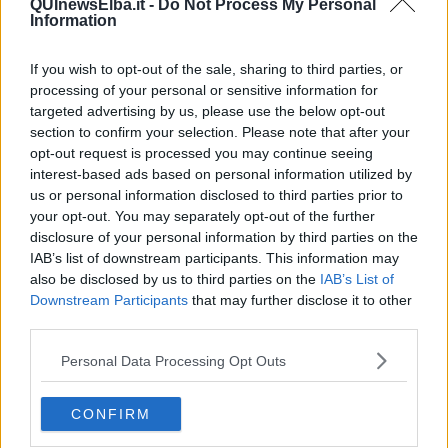
QUInewsElba.it -
Do Not Process My Personal
Information
Il 21 Marzo scorso, infatti, l’ex sindaco di Portoferraio Mario Ferrari
e il suo ex assessore, oggi vicesindaco della giunta Nocentini,
If you wish to opt-out of the sale, sharing to third parties, or
Claudio de Santi, avevano consegnato alla amministrazione Zini
processing of your personal or sensitive information for
una copia della targa marmorea, riacquistata a loro spese, che
targeted advertising by us, please use the below opt-out
però non era stata rimessa al suo posto ma era andata perduta nei
section to confirm your selection. Please note that after your
meandri degli uffici di Palazzo della Biscotteria, si legge nella nota.
opt-out request is processed you may continue seeing
interest-based ads based on personal information utilized by
Dopo l’insediamento della nuova amministrazione, la targa era
stata recuperata dal vicesindaco De Santi, ma – ancora imballata
us or personal information disclosed to third parties prior to
nella sua confezione originale – era risultata deteriorata e spezzata
your opt-out. You may separately opt-out of the further
in due parti.
disclosure of your personal information by third parties on the
IAB’s list of downstream participants. This information may
Ripresa in consegna da Mario Ferrari ed affidata alle cure di un
also be disclosed by us to third parties on the
IAB’s List of
artigiano del marmo, la targa è stata aggiustata e finalmente
Downstream Participants
that may further disclose it to other
riposizionata dagli operai del Comune di Portoferraio nella sua
third parties.
sede originale.
“Mi aspettavo che ci pensasse l’amministrazione Zini a rimettere le
Personal Data Processing Opt Outs
cose a posto – ha commentato Mario Ferrari - anche perché il
sindaco uscente ha avuto l’onore di calzare il basco amaranto
CONFIRM
durante il servizio militare di leva. Senza polemica, le cose non
sono andate così, può succedere. Ora tutto è stato rimesso al suo