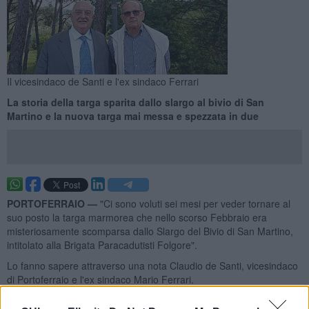
Il vicesindaco de Santi e l'ex sindaco Ferrari
La storia della targa sparita dallo slargo al bivio di San
Martino e la nuova targa mai messa e spezzata in due
PORTOFERRAIO —
"Ci sono voluti sei mesi per veder tornare al
suo posto la targa marmorea che nello scorso Febbraio era
misteriosamente scomparsa dallo Slargo del Bivio di San Martino,
intitolato alla Brigata Paracadutisti Folgore".
Lo fanno sapere attraverso una nota Claudio de Santi, vicesindaco
di Portoferraio e l'ex sindaco Mario Ferrari.