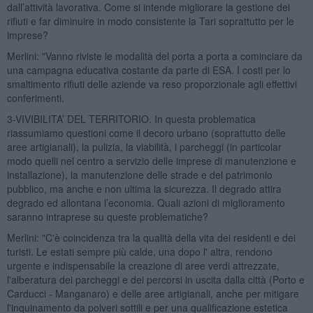
dall’attività lavorativa. Come si intende migliorare la gestione dei
rifiuti e far diminuire in modo consistente la Tari soprattutto per le
imprese?
Merlini: "Vanno riviste le modalità del porta a porta a cominciare da
una campagna educativa costante da parte di ESA. I costi per lo
smaltimento rifiuti delle aziende va reso proporzionale agli effettivi
conferimenti.
3-VIVIBILITA’ DEL TERRITORIO. In questa problematica
riassumiamo questioni come il decoro urbano (soprattutto delle
aree artigianali), la pulizia, la viabilità, i parcheggi (in particolar
modo quelli nel centro a servizio delle imprese di manutenzione e
installazione), la manutenzione delle strade e del patrimonio
pubblico, ma anche e non ultima la sicurezza. Il degrado attira
degrado ed allontana l’economia. Quali azioni di miglioramento
saranno intraprese su queste problematiche?
Merlini: "C'è coincidenza tra la qualità della vita dei residenti e dei
turisti. Le estati sempre più calde, una dopo l' altra, rendono
urgente e indispensabile la creazione di aree verdi attrezzate,
l'alberatura dei parcheggi e dei percorsi in uscita dalla città (Porto e
Carducci - Manganaro) e delle aree artigianali, anche per mitigare
l'inquinamento da polveri sottili e per una qualificazione estetica