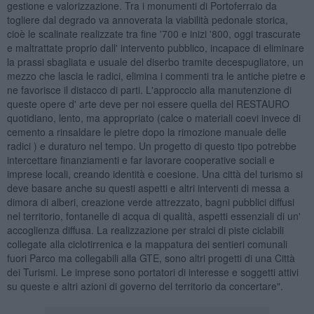
gestione e valorizzazione. Tra i monumenti di Portoferraio da
togliere dal degrado va annoverata la viabilità pedonale storica,
cioè le scalinate realizzate tra fine '700 e inizi '800, oggi trascurate
e maltrattate proprio dall' intervento pubblico, incapace di eliminare
la prassi sbagliata e usuale del diserbo tramite decespugliatore, un
mezzo che lascia le radici, elimina i commenti tra le antiche pietre e
ne favorisce il distacco di parti. L'approccio alla manutenzione di
queste opere d' arte deve per noi essere quella del RESTAURO
quotidiano, lento, ma appropriato (calce o materiali coevi invece di
cemento a rinsaldare le pietre dopo la rimozione manuale delle
radici ) e duraturo nel tempo. Un progetto di questo tipo potrebbe
intercettare finanziamenti e far lavorare cooperative sociali e
imprese locali, creando identità e coesione. Una città del turismo si
deve basare anche su questi aspetti e altri interventi di messa a
dimora di alberi, creazione verde attrezzato, bagni pubblici diffusi
nel territorio, fontanelle di acqua di qualità, aspetti essenziali di un'
accoglienza diffusa. La realizzazione per stralci di piste ciclabili
collegate alla ciclotirrenica e la mappatura dei sentieri comunali
fuori Parco ma collegabili alla GTE, sono altri progetti di una Città
dei Turismi. Le imprese sono portatori di interesse e soggetti attivi
su queste e altri azioni di governo del territorio da concertare".