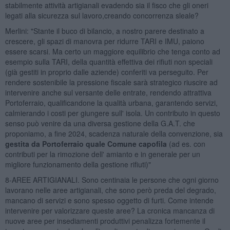
stabilmente attività artigianali evadendo sia il fisco che gli oneri
legati alla sicurezza sul lavoro,creando concorrenza sleale?
Merlini: "Stante il buco di bilancio, a nostro parere destinato a
crescere, gli spazi di manovra per ridurre TARI e IMU, paiono
essere scarsi. Ma certo un maggiore equilibrio che tenga conto ad
esempio sulla TARI, della quantità effettiva dei rifiuti non speciali
(già gestiti in proprio dalle aziende) conferiti va perseguito. Per
rendere sostenibile la pressione fiscale sarà strategico riuscire ad
intervenire anche sul versante delle entrate, rendendo attrattiva
Portoferraio, qualificandone la qualità urbana, garantendo servizi,
calmierando i costi per giungere sull' isola. Un contributo in questo
senso può venire da una diversa gestione della G.A.T. che
proponiamo, a fine 2024, scadenza naturale della convenzione, sia
gestita da Portoferraio quale Comune capofila
(ad es. con
contributi per la rimozione dell' amianto e in generale per un
migliore funzionamento della gestione rifiuti)"
8-AREE ARTIGIANALI. Sono centinaia le persone che ogni giorno
lavorano nelle aree artigianali, che sono però preda del degrado,
mancano di servizi e sono spesso oggetto di furti. Come intende
intervenire per valorizzare queste aree? La cronica mancanza di
nuove aree per insediamenti produttivi penalizza fortemente il