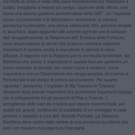
nel Porto di arrivo e nella città siano fondamentali per fidelizzare il
turista, invogliarlo a restare più tempo, usufruire delle offerte, così
come una diversa gestione portoferraiese della GAT . Un Ospedale
sicuro col personale e le attrezzature necessarie, la camera
iperbarica funzionante, una clinica veterinaria H24, percorsi ciclabili
in sicurezza, spazi aggiuntivi alle aziende agricole per lo sviluppo
dell' enogastronomia, la Riapertura dell' Enoteca delle Fortezze,
sono alcuni esempi di servizi che possono orientare segmenti
importanti di turismo anche e soprattutto in periodi di minor
afflusso. Il rapporto con la Regione per la continuità territoriale, sia
Marittima che aerea, è importante in questa fase per garantire un
futuro contratto di servizio con vettori nuovi e moderni, meno
inquinanti e con un Osservatorio che venga spostato da Livorno a
Portoferraio e sia dotato di potere sanzionatorio. Per quanto
riguarda l' aeroporto, l' ingresso di Ala Toscana in Toscana
Aeroporti apre scenari importanti che porteranno importanti sviluppi
con il collegamento tra gli aeroporti di Pisa e Firenze. L'
accoglienza delle navi da crociera può essere incrementata, per
quelle più grandi, verificando la possibilità di un ormeggio in rada
protetto e assistito a cura dell' Autorità Portuale. La Stazione
Marittima deve uscire dalle nebbie di una presenza sui bilanci che
però non trovano mai copertura finanziaria.