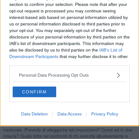
section to confirm your selection. Please note that after your
aggiudicazione legati alle offerte tecniche più vantaggiose e non al
opt-out request is processed you may continue seeing
massimo ribasso, premiando anche in ottica ambientale il minor
interest-based ads based on personal information utilized by
impatto in termini di trasporti di mezzi e materiali. Lo strumento del
Partenariato pubblico privato con il nuovo codice dovrebbe inoltre
us or personal information disclosed to third parties prior to
avere uno sviluppo essenziale. Quali scelte intende compiere?
your opt-out. You may separately opt-out of the further
disclosure of your personal information by third parties on the
Merlini: "All' interno degli obblighi di legge, la questione di sfruttare
IAB’s list of downstream participants. This information may
tutti gli spazi possibili per utilizzare, per i lavori pubblici con importi
also be disclosed by us to third parties on the
IAB’s List of
sotto soglia, imprese locali, può essere oggetto di una
Downstream Participants
that may further disclose it to other
concertazione che porti alla stesura di un regolamento degli appalti
third parties.
che ne tenga conto, così come tenga conto di una quota del monte
appalti da riservare alle Cooperative sociali di tipo B. Il Partenariato
Personal Data Processing Opt Outs
Pubblico Privato (PPP), cioè la cooperazione tra soggetti pubblici e
privati per finanziare, costruire e gestire infrastrutture o fornire
servizi di interesse pubblico è una strada da sperimentare per, ad
CONFIRM
esempio, recuperare edifici pubblici ammalorati e/ o inutilizzati,
numerosi a Portoferraio dalle Fortezze ai mille mq dei Forni di S.
Francesco.
Data Deletion
Data Access
Privacy Policy
7-TRIBUTI LOCALI. Oltre alla TARI, anche l’IMU pesa sulle
aziende, andandosi ad aggiungere agli altri pesi fiscali di carattere
nazionale. Prevede di alleggerire tali imposizioni? Come ed in che
misura? Quale lotta nei confronti di chi esercita abusivamente e