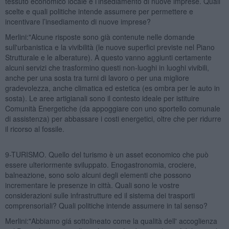
tessuto economico locale e l’insediamento di nuove imprese. Quali
scelte e quali politiche intende assumere per permettere e
incentivare l’insediamento di nuove imprese?
Merlini:"Alcune risposte sono già contenute nelle domande
sull'urbanistica e la vivibilità (le nuove superfici previste nel Piano
Strutturale e le alberature). A questo vanno aggiunti certamente
alcuni servizi che trasformino questi non-luoghi in luoghi vivibili,
anche per una sosta tra turni di lavoro o per una migliore
gradevolezza, anche climatica ed estetica (es ombra per le auto in
sosta). Le aree artigianali sono il contesto ideale per istituire
Comunità Energetiche (da appoggiare con uno sportello comunale
di assistenza) per abbassare i costi energetici, oltre che per ridurre
il ricorso al fossile.
9-TURISMO. Quello del turismo è un asset economico che può
essere ulteriormente sviluppato. Enogastronomia, crociere,
balneazione, sono solo alcuni degli elementi che possono
incrementare le presenze in città. Quali sono le vostre
considerazioni sulle infrastrutture ed il sistema dei trasporti
comprensoriali? Quali politiche intende assumere in tal senso?
Merlini:"Abbiamo giá sottolineato come la qualità dell' accoglienza