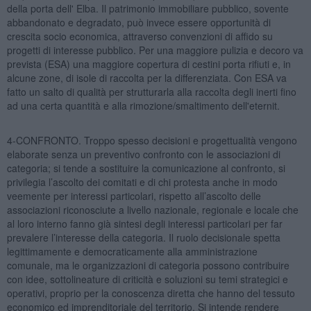
della porta dell' Elba. Il patrimonio immobiliare pubblico, sovente
abbandonato e degradato, può invece essere opportunità di
crescita socio economica, attraverso convenzioni di affido su
progetti di interesse pubblico. Per una maggiore pulizia e decoro va
prevista (ESA) una maggiore copertura di cestini porta rifiuti e, in
alcune zone, di isole di raccolta per la differenziata. Con ESA va
fatto un salto di qualità per strutturarla alla raccolta degli inerti fino
ad una certa quantità e alla rimozione/smaltimento dell'eternit.
4-CONFRONTO. Troppo spesso decisioni e progettualità vengono
elaborate senza un preventivo confronto con le associazioni di
categoria; si tende a sostituire la comunicazione al confronto, si
privilegia l’ascolto dei comitati e di chi protesta anche in modo
veemente per interessi particolari, rispetto all’ascolto delle
associazioni riconosciute a livello nazionale, regionale e locale che
al loro interno fanno già sintesi degli interessi particolari per far
prevalere l’interesse della categoria. Il ruolo decisionale spetta
legittimamente e democraticamente alla amministrazione
comunale, ma le organizzazioni di categoria possono contribuire
con idee, sottolineature di criticità e soluzioni su temi strategici e
operativi, proprio per la conoscenza diretta che hanno del tessuto
economico ed imprenditoriale del territorio. Si intende rendere