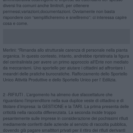
diversi fra comuni anche limitrofi, per ottenere
permessi,variazioni,documentazioni. Ovviamente non basta
rispondere con “semplificheremo e snelliremo”: ci interessa capire
cosa e come.
Merlini: "Rimanda allo strutturale carenza di personale nella pianta
organica. In questo contesto, intanto, andrebbe ripristinata la figura
del centralinista per avere un primo approccio all'Ente non mediato
da meccanismi. Uno sportello per aiutare i cittadini ad affrontare i
meandri delle pratiche burocratiche. Rafforzamento dello Sportello
Unico Attività Produttive e dello Sportello Unico per l' Edilizia.
2 -RIFIUTI . L’argomento ha almeno due sfaccettature che
riguardano l’imprenditore nella sua duplice veste di cittadino e di
titolare d’impresa: la GESTIONE e la TARI. La prima presenta delle
criticità nella raccolta differenziata. La seconda incide troppo
pesantemente sulle imprese in considerazione dei pochissimi rifiuti
mediamente conferiti dalle aziende al servizio di raccolta pubblica,
dovendo già pagare smaltitori privati per il ritiro dei rifiuti derivanti