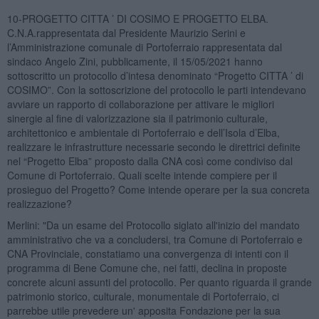
10-PROGETTO CITTA ’ DI COSIMO E PROGETTO ELBA.
C.N.A.rappresentata dal Presidente Maurizio Serini e
l’Amministrazione comunale di Portoferraio rappresentata dal
sindaco Angelo Zini, pubblicamente, il 15/05/2021 hanno
sottoscritto un protocollo d’intesa denominato “Progetto CITTA ’ di
COSIMO”. Con la sottoscrizione del protocollo le parti intendevano
avviare un rapporto di collaborazione per attivare le migliori
sinergie al fine di valorizzazione sia il patrimonio culturale,
architettonico e ambientale di Portoferraio e dell’Isola d’Elba,
realizzare le infrastrutture necessarie secondo le direttrici definite
nel “Progetto Elba” proposto dalla CNA così come condiviso dal
Comune di Portoferraio. Quali scelte intende compiere per il
prosieguo del Progetto? Come intende operare per la sua concreta
realizzazione?
Merlini: "Da un esame del Protocollo siglato all'inizio del mandato
amministrativo che va a concludersi, tra Comune di Portoferraio e
CNA Provinciale, constatiamo una convergenza di intenti con il
programma di Bene Comune che, nei fatti, declina in proposte
concrete alcuni assunti del protocollo. Per quanto riguarda il grande
patrimonio storico, culturale, monumentale di Portoferraio, ci
parrebbe utile prevedere un' apposita Fondazione per la sua