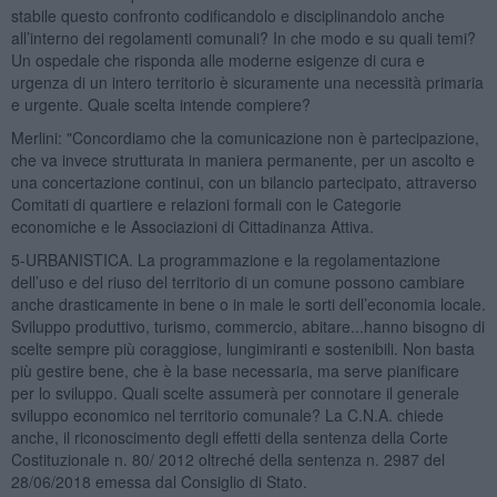
stabile questo confronto codificandolo e disciplinandolo anche
all’interno dei regolamenti comunali? In che modo e su quali temi?
Un ospedale che risponda alle moderne esigenze di cura e
urgenza di un intero territorio è sicuramente una necessità primaria
e urgente. Quale scelta intende compiere?
Merlini: "Concordiamo che la comunicazione non è partecipazione,
che va invece strutturata in maniera permanente, per un ascolto e
una concertazione continui, con un bilancio partecipato, attraverso
Comitati di quartiere e relazioni formali con le Categorie
economiche e le Associazioni di Cittadinanza Attiva.
5-URBANISTICA. La programmazione e la regolamentazione
dell’uso e del riuso del territorio di un comune possono cambiare
anche drasticamente in bene o in male le sorti dell’economia locale.
Sviluppo produttivo, turismo, commercio, abitare...hanno bisogno di
scelte sempre più coraggiose, lungimiranti e sostenibili. Non basta
più gestire bene, che è la base necessaria, ma serve pianificare
per lo sviluppo. Quali scelte assumerà per connotare il generale
sviluppo economico nel territorio comunale? La C.N.A. chiede
anche, il riconoscimento degli effetti della sentenza della Corte
Costituzionale n. 80/ 2012 oltreché della sentenza n. 2987 del
28/06/2018 emessa dal Consiglio di Stato.