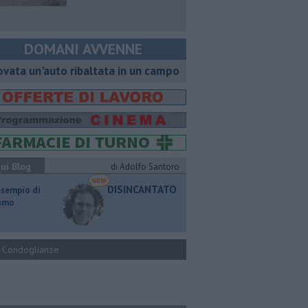
DOMANI AVVENNE
ovata un'auto ribaltata in un campo
ui Blog
di Adolfo Santoro
DISINCANTATO
esempio di
ismo
Condoglianze