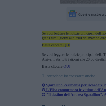
Se vuoi leggere le notizie principali dell'iso
gratis tutti i giorni alle 7:00 del mattino dir
Basta cliccare
QUI
Se vuoi leggere le notizie principali della T
Arriva gratis tutti i giorni alle 20:00 dirett
Basta cliccare
QUI
Ti potrebbe interessare anche:
Sgarallino, cerimonia per ricordare le
L'Elba commemora le vittime dell'An
"Il destino dell'Andrea Sgarallino". 