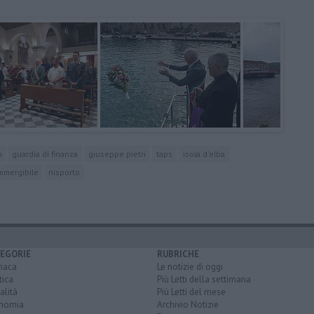
o
guardia di finanza
giuseppe pietri
taps
isola d'elba
mmergibile
nisporto
EGORIE
RUBRICHE
naca
Le notizie di oggi
tica
Più Letti della settimana
alità
Più Letti del mese
nomia
Archivio Notizie