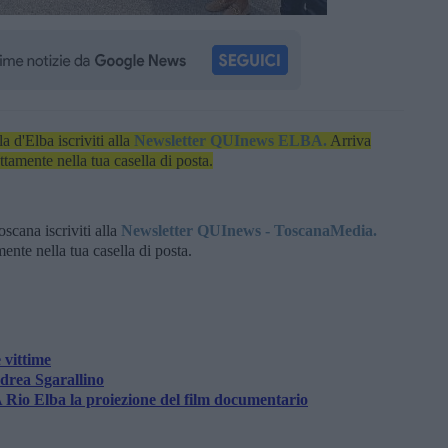
la d'Elba iscriviti alla
Newsletter QUInews ELBA.
Arriva
ettamente nella tua casella di posta.
oscana iscriviti alla
Newsletter QUInews - ToscanaMedia.
amente nella tua casella di posta.
 vittime
drea Sgarallino
A Rio Elba la proiezione del film documentario