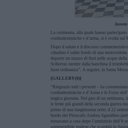
Durante 
La cerimonia, alla quale hanno partecipato le 
combattentistiche e d’arma, si è svolta sul
Dopo il saluto e il discorso commemorativo
cittadino è salito bordo di una motovedett
deporre un mazzo di fiori nelle acque dell
Sciberras mentre dalla banchina il trombett
fuori ordinanza”. A seguire, la Santa Messa
[GALLERY(0)[
“Ringrazio tutti i presenti – ha commentato 
combattentistiche e d’Arma e le Forze dell
tragica giornata. Nel giro di un settimana, 
le ferite più grandi della seconda guerra mo
primo di una lunghissima serie; il 22 sett
bordo del Piroscafo Andrea Sgarallino parti
tornavano a casa dopo l’armistizio dell’8 se
sommergibile inglese che scambiò lo Sgaral