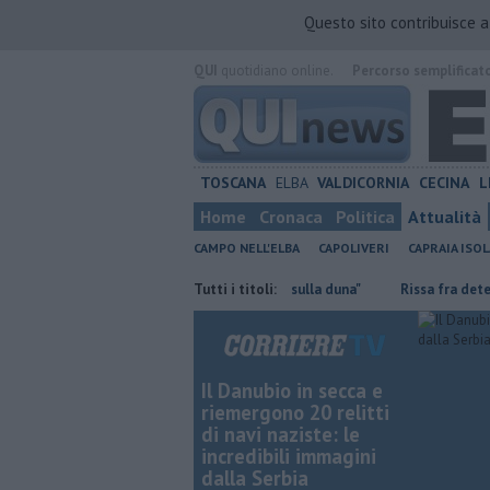
Questo sito contribuisce 
QUI
quotidiano online.
Percorso semplificat
TOSCANA
ELBA
VALDICORNIA
CECINA
L
Home
Cronaca
Politica
Attualità
CAMPO NELL'ELBA
CAPOLIVERI
CAPRAIA ISOL
Mola, "troppi rifiuti e barche sulla duna"
Tutti i titoli:
Rissa fra detenuti, situazi
Il Danubio in secca e
riemergono 20 relitti
di navi naziste: le
incredibili immagini
dalla Serbia