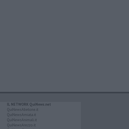
IL NETWORK QuiNews.net
QuiNewsAbetone.it
QuiNewsAmiata.it
QuiNewsAnimali.it
QuiNewsArezzo.it