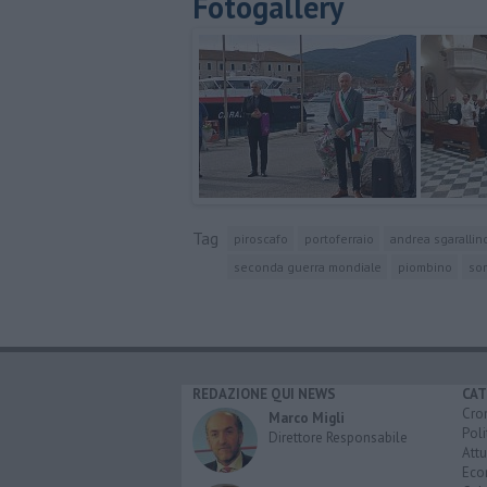
Fotogallery
Tag
piroscafo
portoferraio
andrea sgarallin
seconda guerra mondiale
piombino
so
REDAZIONE QUI NEWS
CAT
Cro
Marco Migli
Poli
Direttore Responsabile
Attu
Eco