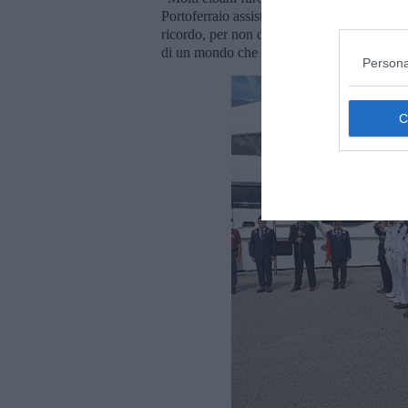
Portoferraio assistettero increduli e parteci
ricordo, per non dimenticare gli orrori di 
di un mondo che rinunci a vedere gli esseri
Persona