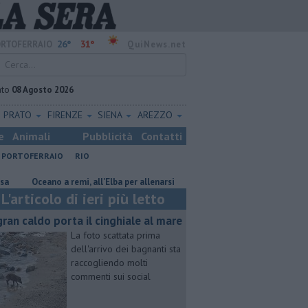
26°
31°
RTOFERRAIO
QuiNews.net
ato
08 Agosto 2026
PRATO
FIRENZE
SIENA
AREZZO
e
Animali
Pubblicità
Contatti
PORTOFERRAIO
RIO
 a remi, all'Elba per allenarsi
Mola, "troppi rifiuti e barche sulla duna"
L'articolo di ieri più letto
 gran caldo porta il cinghiale al mare
La foto scattata prima
dell'arrivo dei bagnanti sta
raccogliendo molti
commenti sui social