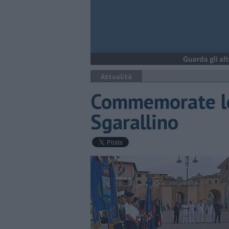
Attualità
Commemorate le 
Sgarallino