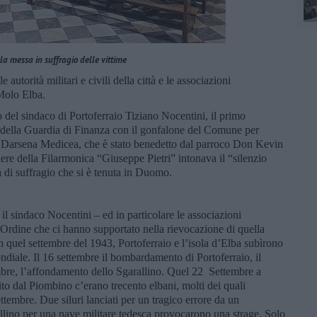
la messa in suffragio delle vittime
autorità militari e civili della città e le associazioni
 Molo Elba.
 del sindaco di Portoferraio Tiziano Nocentini, il primo
a della Guardia di Finanza con il gonfalone del Comune per
a Darsena Medicea, che è stato benedetto dal parroco Don Kevin
iere della Filarmonica “Giuseppe Pietri” intonava il “silenzio
 di suffragio che si è tenuta in Duomo.
il sindaco Nocentini – ed in particolare le associazioni
’Ordine che ci hanno supportato nella rievocazione di quella
in quel settembre del 1943, Portoferraio e l’isola d’Elba subìrono
ndiale. Il 16 settembre il bombardamento di Portoferraio, il
embre, l’affondamento dello Sgarallino. Quel 22 Settembre a
to dal Piombino c’erano trecento elbani, molti dei quali
ttembre. Due siluri lanciati per un tragico errore da un
lino per una nave militare tedesca provocarono una strage. Solo