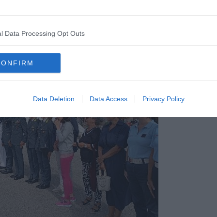
parono al recupero delle vittime e dei quattro superstiti. Oggi il
ogni guerra, e per lasciare sempre accesa la fiamma della speranza
 umani combattere fra di loro”, ha concluso il sindaco.
l Data Processing Opt Outs
CONFIRM
Data Deletion
Data Access
Privacy Policy