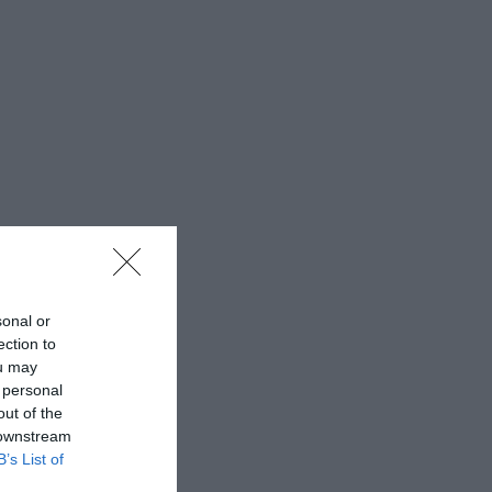
sonal or
ection to
ou may
 personal
out of the
 downstream
B’s List of