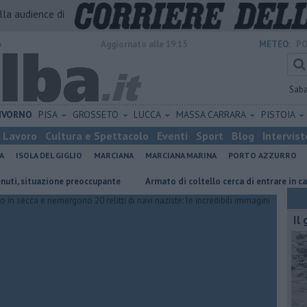
alla audience di
o
Aggiornato alle 19:15
METEO:
PO
Sab
IVORNO
PISA
GROSSETO
LUCCA
MASSA CARRARA
PISTOIA
Lavoro
Cultura e Spettacolo
Eventi
Sport
Blog
Intervist
A
ISOLA DEL GIGLIO
MARCIANA
MARCIANA MARINA
PORTO AZZURRO
one preoccupante
Armato di coltello cerca di entrare in casa
Oceano
Il