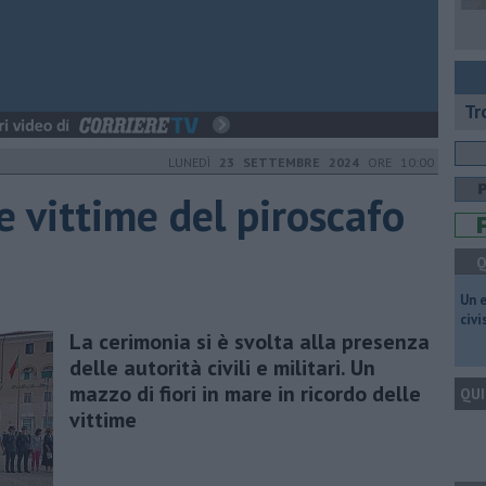
Tr
LUNEDÌ
23 SETTEMBRE 2024
ORE 10:00
vittime del piroscafo
Q
​Un 
civ
La cerimonia si è svolta alla presenza
delle autorità civili e militari. Un
mazzo di fiori in mare in ricordo delle
QUI
vittime