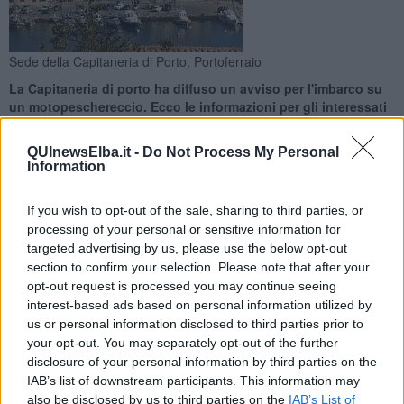
Sede della Capitaneria di Porto, Portoferraio
La Capitaneria di porto ha diffuso un avviso per l'imbarco su
un motopeschereccio. Ecco le informazioni per gli interessati
QUInewsElba.it -
Do Not Process My Personal
Information
If you wish to opt-out of the sale, sharing to third parties, or
PORTOFERRAIO —
La sezione Armamento e Spedizioni della
processing of your personal or sensitive information for
Capitaneria di porto di Portoferraio, su richiesta del signor Romano
targeted advertising by us, please use the below opt-out
Marco, in qualità di proprietario del motopeschereccio "Edda e
section to confirm your selection. Please note that after your
Cesare" ha indetto una chiamata di imbarco per il giorno
19
opt-out request is processed you may continue seeing
Giugno 2026 alle ore 9 nel porto di Portoferraio.
interest-based ads based on personal information utilized by
La figura professionale richiesta, in base all'articolo 318 del Codice
us or personal information disclosed to third parties prior to
di navigazione, è un
marinaio
.
your opt-out. You may separately opt-out of the further
disclosure of your personal information by third parties on the
IAB’s list of downstream participants. This information may
also be disclosed by us to third parties on the
IAB’s List of