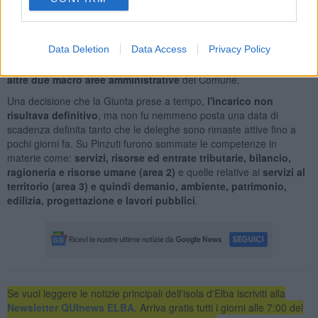
Qui ci mette poco più di cinque mesi per prendere in mano
letteralmente ogni aspetto organizzativo e amministrativo del
Comune: già
dirigente dell'area 1 (servizi istituzionali), il 20
Data Deletion
Data Access
Privacy Policy
febbraio gli vengono consegnate
dalla giunta portoferraiese le
deleghe per ricoprire ad interim anche il ruolo di
dirigente delle
altre due macro aree amministrative
del Comune.
Una decisione che la Giunta prese a tempo,
l'incarico non
risultava definitivo
, ma non fu nemmeno posta una data di
scadenza definita tanto che le deleghe sono rimaste attive fino a
pochi giorni fa. Su Pinzuti furono sommate le competenze in
materie come:
servizi, risorse ed entrate tributarie, bilancio,
ragioneria e risorse umane (area 2)
e quelle relative ai
servizi al
territorio (area 3) e quindi demanio, ambiente, patrimonio,
edilizia, progettazione e lavori pubblici
.
Se vuoi leggere le notizie principali dell'isola d'Elba iscriviti alla
Newsletter QUInews ELBA.
Arriva gratis tutti i giorni alle 7:00 del