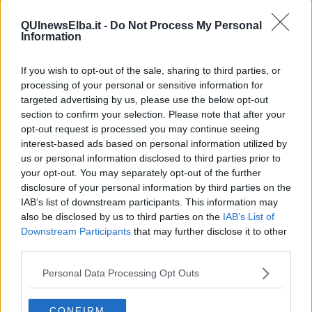
QUInewsElba.it -
Do Not Process My Personal
Information
Da quel momento comincia a girare le amministrazioni della
provincia: inizialmente presso il Comune di
Chitignano
(AR) poi
If you wish to opt-out of the sale, sharing to third parties, or
passa al Comune di
Montecatini Val di Cecina
(PI), nel febbraio
processing of your personal or sensitive information for
1991 consegue la qualifica di Segretario Comunale “Capo” e presta
targeted advertising by us, please use the below opt-out
servizio nei Comuni di
Chianni, Montecatini Val di Cecina, Lari,
section to confirm your selection. Please note that after your
Fauglia, Volterra, Castelnuovo Val di Cecina, Bientina,
opt-out request is processed you may continue seeing
Monteverdi, Crespina e Casale Marittimo.
interest-based ads based on personal information utilized by
La sua carriera continua fino ad essere nominato Segretario
us or personal information disclosed to third parties prior to
Generale del Comune di
Massarosa
(LU) nell' aprile 2004, ma il
your opt-out. You may separately opt-out of the further
salto lo fa con il Comune di
Savona
dal 1 ottobre 2006 che tiene
disclosure of your personal information by third parties on the
fino a quando non viene nominato
Segretario Generale del
IAB’s list of downstream participants. This information may
Comune di Parma nel 200
8. Ci resta quattro anni perchè
also be disclosed by us to third parties on the
IAB’s List of
dall'aprile 2012 riveste l’incarico di Segretario e Direttore Generale
Downstream Participants
that may further disclose it to other
della
Provincia di Imperia
, con la direzione dei settori
third parties.
programmazione e controllo, attività strategica.
Il suo riavvicinamento alla Toscana comincia l'anno dopo facendo
Personal Data Processing Opt Outs
tappa a Prato
per approdare
nell'agosto 2014 a Portoferraio
al
posto di Maria Bisogno.
CONFIRM