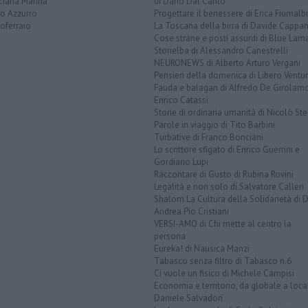
ciana Marina
di Dario Dal Canto
to Azzurro
Progettare il benessere di Erica Fiumalbi
oferraio
La Toscana della birra di Davide Cappan
Cose strane e posti assurdi di Blue Lam
Storielba di Alessandro Canestrelli
NEURONEWS di Alberto Arturo Vergani
Pensieri della domenica di Libero Ventur
Fauda e balagan di Alfredo De Girolam
Enrico Catassi
Storie di ordinaria umanità di Nicolò Ste
Parole in viaggio di Tito Barbini
Turbative di Franco Bonciani
Lo scrittore sfigato di Enrico Guerrini e
Gordiano Lupi
Raccontare di Gusto di Rubina Rovini
Legalità e non solo di Salvatore Calleri
Shalom La Cultura della Solidarietà di 
Andrea Pio Cristiani
VERSI-AMO di Chi mette al centro la
persona
Eureka! di Nausica Manzi
Tabasco senza filtro di Tabasco n.6
Ci vuole un fisico di Michele Campisi
Economia e territorio, da globale a loca
Daniele Salvadori