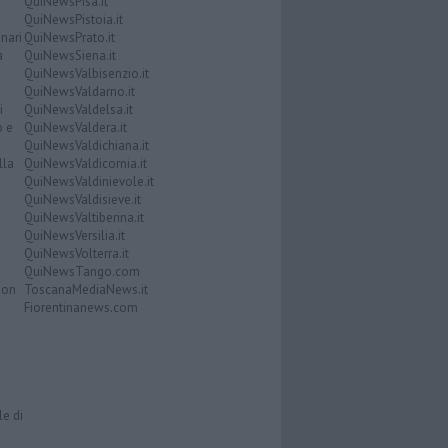
QuiNewsPisa.it
QuiNewsPistoia.it
nari
QuiNewsPrato.it
a
QuiNewsSiena.it
QuiNewsValbisenzio.it
QuiNewsValdarno.it
i
QuiNewsValdelsa.it
o e
QuiNewsValdera.it
QuiNewsValdichiana.it
lla
QuiNewsValdicornia.it
QuiNewsValdinievole.it
QuiNewsValdisieve.it
QuiNewsValtiberina.it
QuiNewsVersilia.it
QuiNewsVolterra.it
QuiNewsTango.com
Don
ToscanaMediaNews.it
Fiorentinanews.com
le di