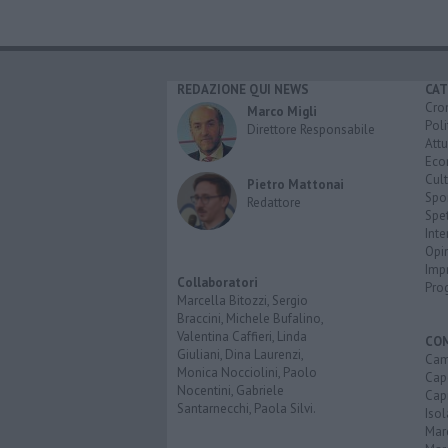
REDAZIONE QUI NEWS
CAT
Cro
Marco Migli
Poli
Direttore Responsabile
Attu
Eco
Cult
Pietro Mattonai
Spo
Redattore
Spet
Inte
Opi
Imp
Collaboratori
Pro
Marcella Bitozzi, Sergio
Braccini, Michele Bufalino,
Valentina Caffieri, Linda
CO
Giuliani, Dina Laurenzi,
Cam
Monica Nocciolini, Paolo
Capo
Nocentini, Gabriele
Capr
Santarnecchi, Paola Silvi.
Isol
Mar