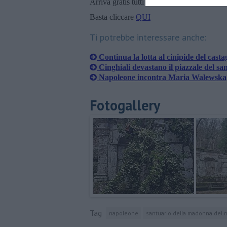
Arriva gratis tutti i giorni alle 20:00 dirett
Basta cliccare
QUI
Ti potrebbe interessare anche:
Continua la lotta al cinipide del cast
Cinghiali devastano il piazzale del sa
​Napoleone incontra Maria Walewska
Fotogallery
Tag
napoleone
santuario della madonna del 