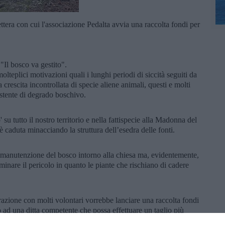
ettera con cui l'associazione Pedalta avvia una raccolta fondi per
"Il bosco va gestito".
teplici motivazioni quali i lunghi periodi di siccità seguiti da
 crescita incontrollata di specie aliene animali, questi e molti
istente di degrado boschivo.
u tutto il nostro territorio e nella fattispecie alla Madonna del
 caduta minacciando la struttura dell’esedra delle fonti.
di manutenzione del bosco intorno alla chiesa ma, evidentemente,
liminare il pericolo in quanto le piante che rischiano di cadere
orazione con molti volontari vorrebbe lanciare una raccolta fondi
o ad una ditta competente che possa effettuare un taglio più
piante che ormai sono ammalate e pericolose.