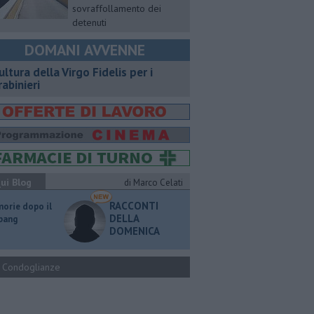
sovraffollamento dei
detenuti
DOMANI AVVENNE
ultura della Virgo Fidelis per i
rabinieri
ui Blog
di Marco Celati
RACCONTI
orie dopo il
DELLA
 bang
DOMENICA
Condoglianze