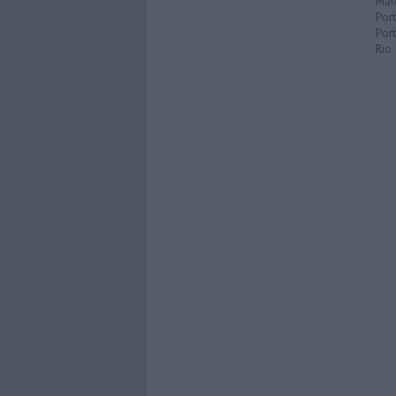
Mar
Por
Port
Rio