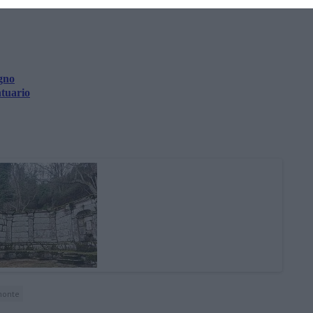
amente nella tua casella di posta.
agno
ntuario
monte