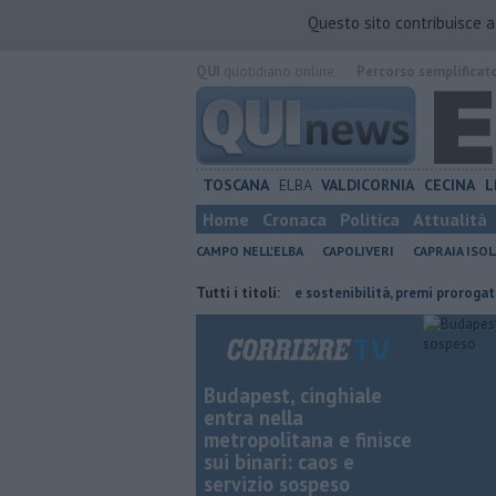
Questo sito contribuisce 
QUI
quotidiano online.
Percorso semplificat
TOSCANA
ELBA
VALDICORNIA
CECINA
L
Home
Cronaca
Politica
Attualità
CAMPO NELL'ELBA
CAPOLIVERI
CAPRAIA ISOL
ta dal Lions
Parità di genere e sostenibilità, premi prorogati
Tutti i titoli:
​Tutt
Budapest, cinghiale
entra nella
metropolitana e finisce
sui binari: caos e
servizio sospeso