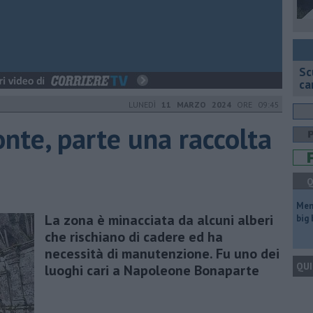
Sc
ca
LUNEDÌ
11 MARZO 2024
ORE 09:45
te, parte una raccolta
Q
Mem
La zona è minacciata da alcuni alberi
big
che rischiano di cadere ed ha
necessità di manutenzione. Fu uno dei
QUI
luoghi cari a Napoleone Bonaparte