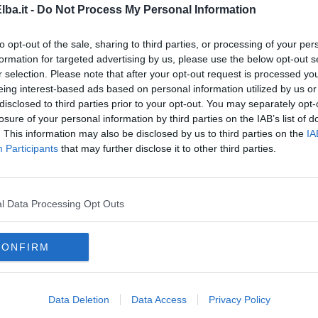
sale: Castagni 2024.
ba.it -
Do Not Process My Personal Information
 pulizia al Santuario della Madonna del Monte compreso il
to opt-out of the sale, sharing to third parties, or processing of your per
amo da bambini.
formation for targeted advertising by us, please use the below opt-out s
r selection. Please note that after your opt-out request is processed y
ro che conduce alla Madonna del Monte, chi non può essere lì a
eing interest-based ads based on personal information utilized by us or
 su.
disclosed to third parties prior to your opt-out. You may separately opt-
asione, organizzeremo un pranzo con panino e salsiccia a offerta.
losure of your personal information by third parties on the IAB’s list of
. This information may also be disclosed by us to third parties on the
IA
 posti del cuore aiutateci a mantenerli belli come un tempo.
Participants
that may further disclose it to other third parties.
una" (Annibale)".
l Data Processing Opt Outs
la d'Elba iscriviti alla
Newsletter QUInews ELBA.
Arriva
CONFIRM
ettamente nella tua casella di posta.
Data Deletion
Data Access
Privacy Policy
oscana iscriviti alla
Newsletter QUInews - ToscanaMedia.