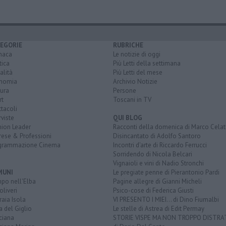
EGORIE
RUBRICHE
naca
Le notizie di oggi
tica
Più Letti della settimana
alità
Più Letti del mese
nomia
Archivio Notizie
ura
Persone
rt
Toscani in TV
tacoli
rviste
QUI BLOG
nion Leader
Racconti della domenica di Marco Celat
rese & Professioni
Disincantato di Adolfo Santoro
grammazione Cinema
Incontri d'arte di Riccardo Ferrucci
Sorridendo di Nicola Belcari
Vignaioli e vini di Nadio Stronchi
MUNI
Le pregiate penne di Pierantonio Pardi
po nell'Elba
Pagine allegre di Gianni Micheli
liveri
Psico-cose di Federica Giusti
aia Isola
VI PRESENTO I MIEI... di Dino Fiumalbi
a del Giglio
Le stelle di Astrea di Edit Permay
ciana
STORIE VISPE MA NON TROPPO DISTR