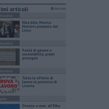
imi articoli
Vedi tutti
ttualità
Elba bike, Monica
Maltinti premiata dal
Lions
ttualità
Parità di genere e
sostenibilità, premi
prorogati
ttualità
​Tutte le offerte di
lavoro in provincia di
Livorno
port
Oceano a remi, all'Elba