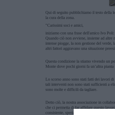
Qui di seguito pubblichiamo il testo della l
la cura della zona.
"Carissimi soci e amici,
iniziamo con una frase dell'amico Ivo Poli: 
Quando ciò non avviene, insieme ad altre mol
intense piogge, la non gestione del verde, la
altri fattori aggravano una situazione prees
Questa condizione la stiamo vivendo un po' s
Monte dove pochi giorni fa un’altra pianta è
Lo scorso anno sono stati fatti dei lavori 
tali interventi non sono stati sufficienti a e
sono molte e difficili da tagliare.
Detto ciò, la nostra associazione in collab
che ci permetta di far affidare questo lavor
consistente, speriamo definitivo, a quelle 