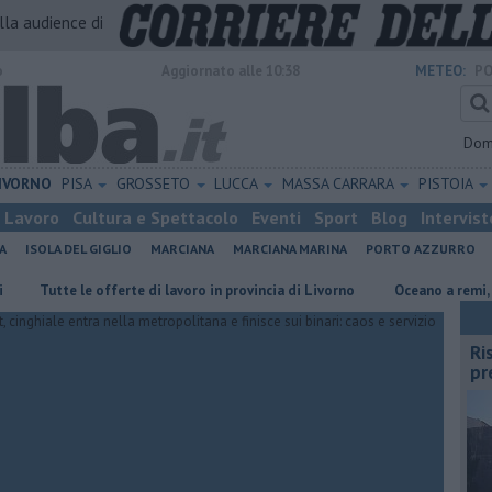
alla audience di
o
Aggiornato alle 10:38
METEO:
PO
Dom
IVORNO
PISA
GROSSETO
LUCCA
MASSA CARRARA
PISTOIA
Lavoro
Cultura e Spettacolo
Eventi
Sport
Blog
Intervist
A
ISOLA DEL GIGLIO
MARCIANA
MARCIANA MARINA
PORTO AZZURRO
e le offerte di lavoro in provincia di Livorno
Oceano a remi, all'Elba per
Ri
pr