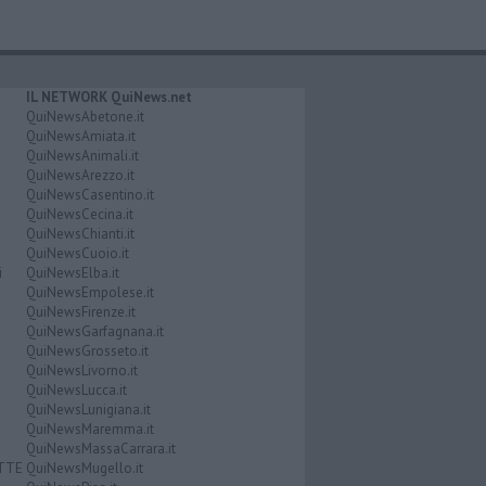
IL NETWORK QuiNews.net
QuiNewsAbetone.it
QuiNewsAmiata.it
QuiNewsAnimali.it
QuiNewsArezzo.it
QuiNewsCasentino.it
QuiNewsCecina.it
QuiNewsChianti.it
QuiNewsCuoio.it
i
QuiNewsElba.it
QuiNewsEmpolese.it
QuiNewsFirenze.it
QuiNewsGarfagnana.it
QuiNewsGrosseto.it
QuiNewsLivorno.it
QuiNewsLucca.it
QuiNewsLunigiana.it
QuiNewsMaremma.it
QuiNewsMassaCarrara.it
ATTE
QuiNewsMugello.it