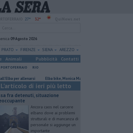
27°
32°
RTOFERRAIO
QuiNews.net
enica
09 Agosto 2026
PRATO
FIRENZE
SIENA
AREZZO
e
Animali
Pubblicità
Contatti
PORTOFERRAIO
RIO
 allenarsi
Elba bike, Monica Maltinti premiata dal Lions
Parità di
L'articolo di ieri più letto
ssa fra detenuti, situazione
eoccupante
Ancora caos nel carcere
elbano dove ai problemi
strutturali e di mancanza di
personale si aggiunge un
importante