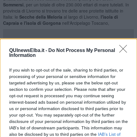
Sommersi
, per un totale di oltre 230.000 ettari di mare tutelati. In
provincia di Livorno si trovano tre delle aree protette istituite in
Italia: le
Secche della Meloria
al largo di Livorno,
l'isola di
Capraia e l'isola di Gorgona
nell'Arcipelago Toscano,
Nel suo intervento, il Sottosegretario all’Ambiente e alla Sicurezza
QUInewsElba.it -
Do Not Process My Personal
Information
Energetica, Claudio Barbaro, ha ribadito il
forte impegno italiano
nella tutela degli ecosistemi marini
, sottolineando il valore della
cooperazione internazionale. “L’Italia crede fortemente nella
If you wish to opt-out of the sale, sharing to third parties, or
cooperazione multilivello come motore per rafforzare ed esportare
processing of your personal or sensitive information for
modelli di successo nella gestione delle aree marine protette.
targeted advertising by us, please use the below opt-out
Accogliamo con favore l’istituzione di questa Alleanza G7 sulle Aree
section to confirm your selection. Please note that after your
Marine Protette, un'iniziativa internazionale promossa dai Paesi del
opt-out request is processed you may continue seeing
G7 per tutelare gli ecosistemi oceanici e raggiungere l'obiettivo
interest-based ads based on personal information utilized by
globale di proteggere il 30% degli oceani entro il 2030. - ha detto il
us or personal information disclosed to third parties prior to
Sottosegretario Barbaro -L’istituzione delle aree protette è
your opt-out. You may separately opt-out of the further
importantissima ma deve essere accompagnata da piani di
disclosure of your personal information by third parties on the
gestione efficaci, adeguati strumenti di monitoraggio e risorse
IAB’s list of downstream participants. This information may
finanziarie stabili. In Italia ci sono 31 AMP distribuite lungo circa 700
also be disclosed by us to third parties on the
IAB’s List of
chilometri di costa, e il nostro impegno in questi anni è stato quello