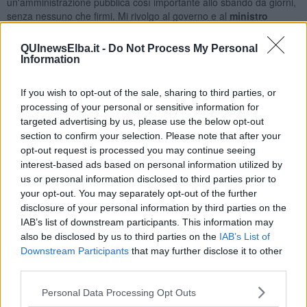
un'amministrazione pubblica così importante allo sbando da giorni,
senza nessuno che firmi. Mi rivolgo al governo e al
ministro
Toninelli
- ha scritto sulla sua pagina Facebook
Enrico Rossi
,
presidente della Regione Toscana - : vi prego di nominare un
QUInewsElba.it -
Do Not Process My Personal
commissario adeguato e volenteroso. Il porto e la città di Livorno e
Information
la Toscana non possono essere abbandonate a loro stesse".
If you wish to opt-out of the sale, sharing to third parties, or
processing of your personal or sensitive information for
targeted advertising by us, please use the below opt-out
section to confirm your selection. Please note that after your
opt-out request is processed you may continue seeing
interest-based ads based on personal information utilized by
us or personal information disclosed to third parties prior to
your opt-out. You may separately opt-out of the further
disclosure of your personal information by third parties on the
IAB’s list of downstream participants. This information may
also be disclosed by us to third parties on the
IAB’s List of
Downstream Participants
that may further disclose it to other
third parties.
Personal Data Processing Opt Outs