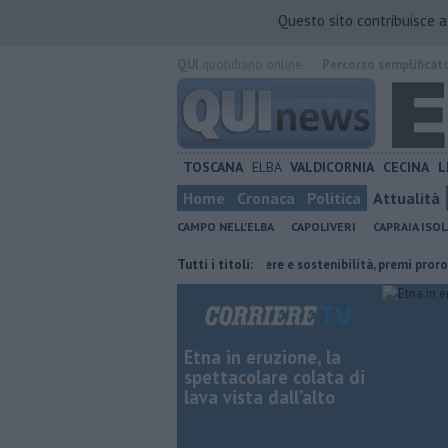
Questo sito contribuisce 
QUI
quotidiano online.
Percorso semplificat
TOSCANA
ELBA
VALDICORNIA
CECINA
L
Home
Cronaca
Politica
Attualità
CAMPO NELL'ELBA
CAPOLIVERI
CAPRAIA ISOL
premiata dal Lions
Parità di genere e sostenibilità, premi prorogati
Tutti i titoli:
Etna in eruzione, la
spettacolare colata di
lava vista dall’alto