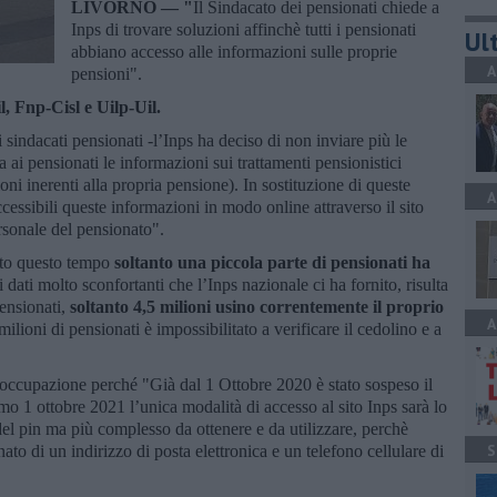
LIVORNO —
"
Il Sindacato dei pensionati chiede a
Inps di trovare soluzioni affinchè tutti i pensionati
Ult
abbiano accesso alle informazioni sulle proprie
A
pensioni".
l, Fnp-Cisl e Uilp-Uil.
sindacati pensionati -l’Inps ha deciso di non inviare più le
i pensionati le informazioni sui trattamenti pensionistici
ni inerenti alla propria pensione). In sostituzione di queste
A
ccessibili queste informazioni in modo online attraverso il sito
personale del pensionato".
utto questo tempo
soltanto una piccola parte di pensionati ha
i dati molto sconfortanti che l’Inps nazionale ci ha fornito, risulta
pensionati,
soltanto 4,5 milioni usino correntemente il proprio
A
milioni di pensionati è impossibilitato a verificare il cedolino e a
eoccupazione perché "Già dal 1 Ottobre 2020 è stato sospeso il
imo 1 ottobre 2021 l’unica modalità di accesso al sito Inps sarà lo
del pin ma più complesso da ottenere e da utilizzare, perchè
S
ato di un indirizzo di posta elettronica e un telefono cellulare di