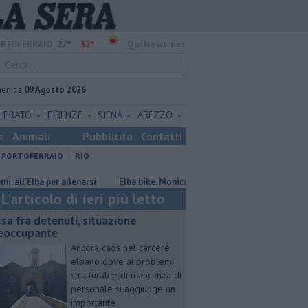
27°
32°
RTOFERRAIO
QuiNews.net
enica
09 Agosto 2026
PRATO
FIRENZE
SIENA
AREZZO
e
Animali
Pubblicità
Contatti
PORTOFERRAIO
RIO
ba per allenarsi
Elba bike, Monica Maltinti premiata dal Lions
Par
L'articolo di ieri più letto
ssa fra detenuti, situazione
eoccupante
Ancora caos nel carcere
elbano dove ai problemi
strutturali e di mancanza di
personale si aggiunge un
importante