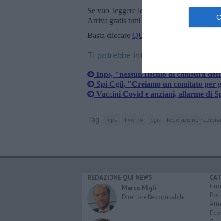
Se vuoi leggere le notizie principali della T
Arriva gratis tutti i giorni alle 20:00 dirett
Basta cliccare
QUI
Ti potrebbe interessare anche:
Inps, "nessun rischio di chiusura defi
Spi-Cgil, "Creiamo un comitato per gl
Vaccini Covid e anziani, allarme di S
Tag
inps
livorno
cgil
federazione naziona
REDAZIONE QUI NEWS
CAT
Cro
Marco Migli
Poli
Direttore Responsabile
Attu
Eco