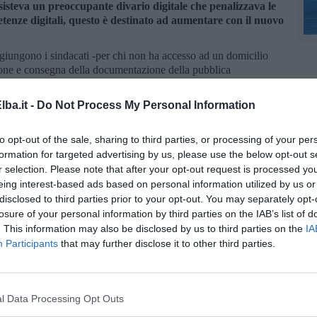
esisteva un preoccupante divario digitale che penalizzava le
tenze digitali, questo è destinato ad aumentare con il nuovo
aggiungono i sindacati -per chi non ha accesso ad un domicilio
zione e consegna della documentazione della pubblica
 serio problema di divario digitale".
Uilp-Uil, lanciano una campagna di comunicazione e
ba.it -
Do Not Process My Personal Information
 rapide ed efficaci e
chiedono all’Inps "di dare risposta a questo
nati di accedere al proprio cedolino di pensione superando le
to opt-out of the sale, sharing to third parties, or processing of your per
 dato comunque in questi anni risultati non soddisfacenti) ma anche
formation for targeted advertising by us, please use the below opt-out s
evisione del passaggio allo Spid, che paventa una situazione
r selection. Please note that after your opt-out request is processed y
6 anni si è verificata".
eing interest-based ads based on personal information utilized by us or
disclosed to third parties prior to your opt-out. You may separately opt-
losure of your personal information by third parties on the IAB’s list of
. This information may also be disclosed by us to third parties on the
IA
Participants
that may further disclose it to other third parties.
la d'Elba iscriviti alla
Newsletter QUInews ELBA.
Arriva
ettamente nella tua casella di posta.
l Data Processing Opt Outs