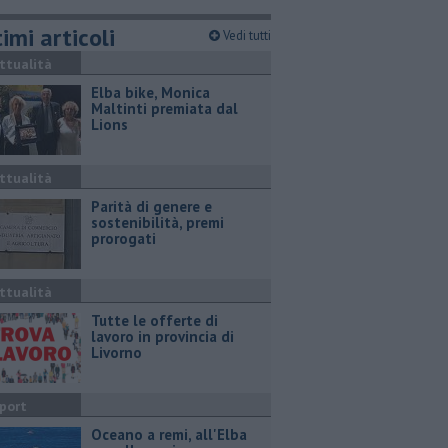
imi articoli
Vedi tutti
ttualità
Elba bike, Monica
Maltinti premiata dal
Lions
ttualità
Parità di genere e
sostenibilità, premi
prorogati
ttualità
​Tutte le offerte di
lavoro in provincia di
Livorno
port
Oceano a remi, all'Elba