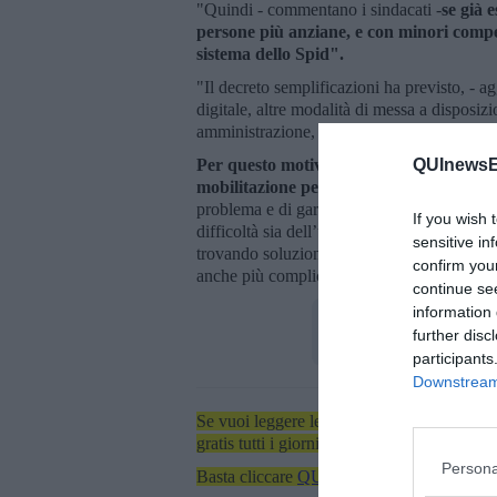
"Quindi - commentano i sindacati -
se già 
persone più anziane, e con minori compe
sistema dello Spid".
"Il decreto semplificazioni ha previsto, - 
digitale, altre modalità di messa a disposi
amministrazione, riconoscendo che esiste un
Per questo motivo Spi-Cgil, Fnp-Cisl e 
QUInewsEl
mobilitazione perché si trovino soluzioni
problema e di garantire il diritto ai pensio
If you wish 
difficoltà sia dell’utilizzo del pin (che ha
sensitive in
trovando soluzioni rapide ed efficaci in pr
confirm you
anche più complicata di quella che in questi 
continue se
information 
further disc
participants
Downstream 
Se vuoi leggere le notizie principali dell'iso
gratis tutti i giorni alle 7:00 del mattino dir
Persona
Basta cliccare
QUI