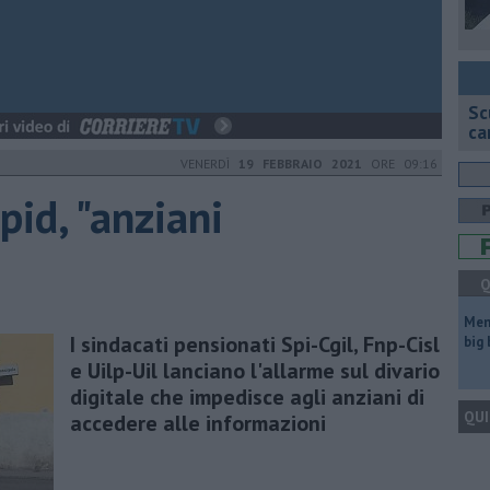
Sc
ca
VENERDÌ
19 FEBBRAIO 2021
ORE 09:16
pid, "anziani
Q
Mem
I sindacati pensionati Spi-Cgil, Fnp-Cisl
big
e Uilp-Uil lanciano l'allarme sul divario
digitale che impedisce agli anziani di
QUI
accedere alle informazioni