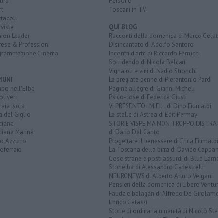
ura
Persone
rt
Toscani in TV
tacoli
rviste
QUI BLOG
nion Leader
Racconti della domenica di Marco Celat
rese & Professioni
Disincantato di Adolfo Santoro
grammazione Cinema
Incontri d'arte di Riccardo Ferrucci
Sorridendo di Nicola Belcari
Vignaioli e vini di Nadio Stronchi
MUNI
Le pregiate penne di Pierantonio Pardi
po nell'Elba
Pagine allegre di Gianni Micheli
liveri
Psico-cose di Federica Giusti
aia Isola
VI PRESENTO I MIEI... di Dino Fiumalbi
a del Giglio
Le stelle di Astrea di Edit Permay
ciana
STORIE VISPE MA NON TROPPO DISTR
ciana Marina
di Dario Dal Canto
to Azzurro
Progettare il benessere di Erica Fiumalbi
oferraio
La Toscana della birra di Davide Cappan
Cose strane e posti assurdi di Blue Lam
Storielba di Alessandro Canestrelli
NEURONEWS di Alberto Arturo Vergani
Pensieri della domenica di Libero Ventur
Fauda e balagan di Alfredo De Girolam
Enrico Catassi
Storie di ordinaria umanità di Nicolò Ste