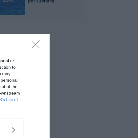
per allenarsi
sonal or
ection to
ou may
 personal
out of the
 downstream
B’s List of