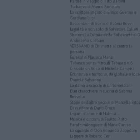
Parole in viaggio di Tito Barbini
Turbative di Franco Bonciani
Lo scrittore sfigato di Enrico Guerrini e
Gordiano Lupi
Raccontare di Gusto di Rubina Rovini
Legalità e non solo di Salvatore Calleri
Shalom La Cultura della Solidarietà di 
Andrea Pio Cristiani
VERSI-AMO di Chi mette al centro la
persona
Eureka! di Nausica Manzi
Tabasco senza filtro di Tabasco n.6
Ci vuole un fisico di Michele Campisi
Economia e territorio, da globale a loca
Daniele Salvadori
La dama a scacchi di Carlo Belciani
Due chiacchiere in cucina di Sabrina
Rossello
Storie dell'altro secolo di Marcella Bito
Easy ridere di Dario Greco
Legami d'amore di Malena ...
Musica e dintorni di Fausto Pirìto
Parole milonguere di Maria Caruso
Lo sguardo di Don Armando Zappolini
Leggere di Roberto Cerri