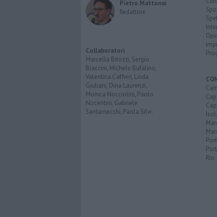
Cult
Pietro Mattonai
Spo
Redattore
Spet
Inte
Opi
Imp
Collaboratori
Pro
Marcella Bitozzi, Sergio
Braccini, Michele Bufalino,
Valentina Caffieri, Linda
CO
Giuliani, Dina Laurenzi,
Cam
Monica Nocciolini, Paolo
Capo
Nocentini, Gabriele
Capr
Santarnecchi, Paola Silvi.
Isol
Mar
Mar
Por
Port
Rio