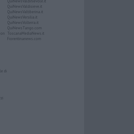
QuiNewsValdinievole.it
QuiNewsValdisieve.it
QuiNewsValtiberina.it
QuiNewsVersilia.it
QuiNewsVolterra.it
QuiNewsTango.com
Don
ToscanaMediaNews.it
Fiorentinanews.com
le di
zzi