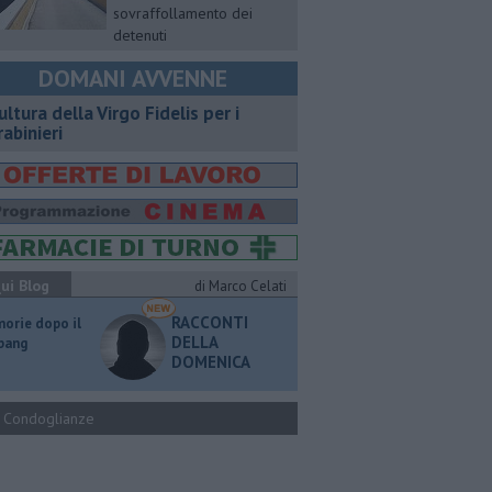
sovraffollamento dei
detenuti
DOMANI AVVENNE
ultura della Virgo Fidelis per i
rabinieri
ui Blog
di Marco Celati
RACCONTI
orie dopo il
DELLA
 bang
DOMENICA
Condoglianze