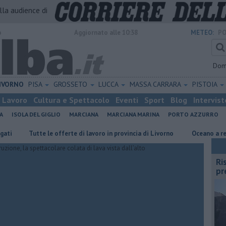
alla audience di
o
Aggiornato alle 10:38
METEO:
PO
Dom
IVORNO
PISA
GROSSETO
LUCCA
MASSA CARRARA
PISTOIA
Lavoro
Cultura e Spettacolo
Eventi
Sport
Blog
Intervist
A
ISOLA DEL GIGLIO
MARCIANA
MARCIANA MARINA
PORTO AZZURRO
​Tutte le offerte di lavoro in provincia di Livorno
Oceano a remi, all'El
Ri
pr