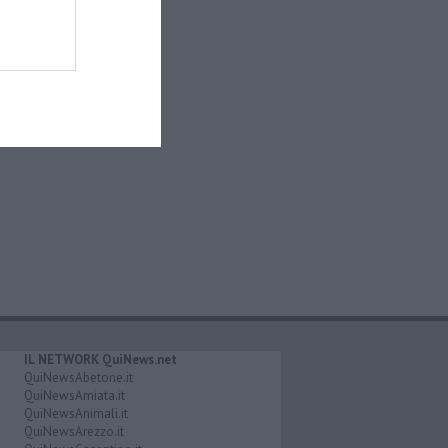
IL NETWORK QuiNews.net
QuiNewsAbetone.it
QuiNewsAmiata.it
QuiNewsAnimali.it
QuiNewsArezzo.it