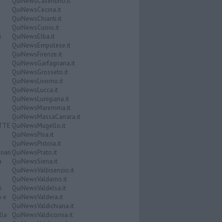
QuiNewsCasentino.it
QuiNewsCecina.it
QuiNewsChianti.it
QuiNewsCuoio.it
i
QuiNewsElba.it
QuiNewsEmpolese.it
QuiNewsFirenze.it
QuiNewsGarfagnana.it
QuiNewsGrosseto.it
QuiNewsLivorno.it
QuiNewsLucca.it
QuiNewsLunigiana.it
QuiNewsMaremma.it
QuiNewsMassaCarrara.it
ATTE
QuiNewsMugello.it
QuiNewsPisa.it
QuiNewsPistoia.it
nari
QuiNewsPrato.it
a
QuiNewsSiena.it
QuiNewsValbisenzio.it
QuiNewsValdarno.it
i
QuiNewsValdelsa.it
o e
QuiNewsValdera.it
QuiNewsValdichiana.it
lla
QuiNewsValdicornia.it