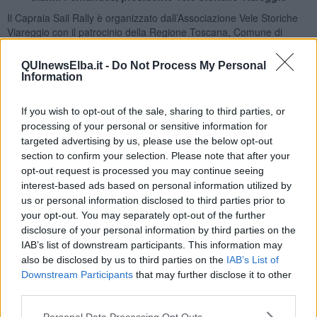
Il Capraia Sail Rally è organizzato dall’Associazione Vele Storiche
Viareggio con il patrocinio della Regione Toscana, Comune di
Capraia Isola, Nobile Ordine Marittimo Cavalieri di Capraia, FIV
Federazione Italiana Vela, AIVE Associazione Italiana Vele d’Epoca,
QUInewsElba.it -
Do Not Process My Personal
CIM Comitato Internazionale del Mediterraneo e la Guardia
Information
Costiera.
Sponsor e partner della manifestazione sono Italnolo, Osculati,
If you wish to opt-out of the sale, sharing to third parties, or
Navigo, Equipment de Vie, Tera Energy, Navionics, Veleria
processing of your personal or sensitive information for
Millenium, Cantiere Navale Francesco Del Carlo, Cecchi, 4F Group,
targeted advertising by us, please use the below opt-out
Marina di Capraia Isola, La Piana, Arura Azienda Agricola, Il
section to confirm your selection. Please note that after your
Saracello, Birrificio Ortigrandi, Azienda Agricola San Rocco.
opt-out request is processed you may continue seeing
interest-based ads based on personal information utilized by
us or personal information disclosed to third parties prior to
“Desidero innanzitutto ringraziare Maria Ida Bessi, neo rieletta
sindaca di Capraia, per la splendida opportunità che ancora una
your opt-out. You may separately opt-out of the further
volta concede alla nostra associazione”, commenta
Gianni
disclosure of your personal information by third parties on the
Fernandes, presidente Vele Storiche Viareggio.
IAB’s list of downstream participants. This information may
also be disclosed by us to third parties on the
IAB’s List of
Downstream Participants
that may further disclose it to other
third parties.