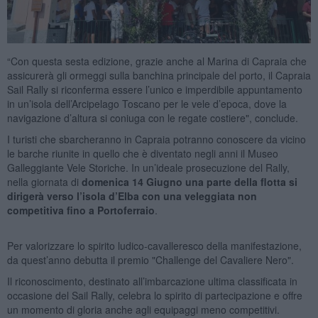
“Con questa sesta edizione, grazie anche al Marina di Capraia che
assicurerà gli ormeggi sulla banchina principale del porto, il Capraia
Sail Rally si riconferma essere l’unico e imperdibile appuntamento
in un’isola dell’Arcipelago Toscano per le vele d’epoca, dove la
navigazione d’altura si coniuga con le regate costiere", conclude.
I turisti che sbarcheranno in Capraia potranno conoscere da vicino
le barche riunite in quello che è diventato negli anni il Museo
Galleggiante Vele Storiche. In un’ideale prosecuzione del Rally,
nella giornata di
domenica 14 Giugno una parte della flotta si
dirigerà verso l’isola d’Elba con una veleggiata non
competitiva fino a Portoferraio
.
Per valorizzare lo spirito ludico-cavalleresco della manifestazione,
da quest’anno debutta il premio "Challenge del Cavaliere Nero".
Il riconoscimento, destinato all’imbarcazione ultima classificata in
occasione del Sail Rally, celebra lo spirito di partecipazione e offre
un momento di gloria anche agli equipaggi meno competitivi.