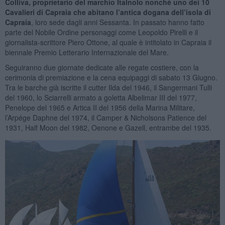
Colliva, proprietario del marchio Italnolo nonché uno dei 10
Cavalieri di Capraia che abitano l’antica dogana dell’isola di
Capraia
, loro sede dagli anni Sessanta. In passato hanno fatto
parte del Nobile Ordine personaggi come Leopoldo Pirelli e il
giornalista-scrittore Piero Ottone, al quale è intitolato in Capraia il
biennale Premio Letterario Internazionale del Mare.
Seguiranno due giornate dedicate alle regate costiere, con la
cerimonia di premiazione e la cena equipaggi di sabato 13 Giugno.
Tra le barche già iscritte il cutter Ilda del 1946, il Sangermani Tulli
del 1960, lo Sciarrelli armato a goletta Albelimar III del 1977,
Penelope del 1965 e Artica II del 1956 della Marina Militare,
l’Arpége Daphne del 1974, il Camper & Nicholsons Patience del
1931, Half Moon del 1982, Oenone e Gazell, entrambe del 1935.