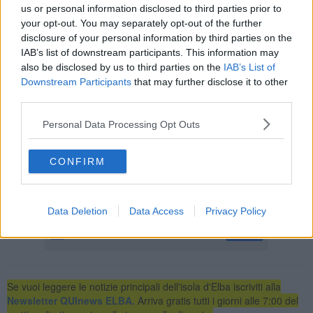
us or personal information disclosed to third parties prior to
your opt-out. You may separately opt-out of the further
disclosure of your personal information by third parties on the
IAB’s list of downstream participants. This information may
"La Iucn, l'unione internazionale di conservazione della natura, - ha
also be disclosed by us to third parties on the
IAB’s List of
aggiunto Sammuri - considera il muflone una specie
particolarmente pericolosa per le piccole isole, ha già determinato
Downstream Participants
that may further disclose it to other
la sparizione di tre specie vegetali nel mondo e due si sono estinte
third parties.
allo stato selvatico, nel senso che sopravvivono soltanto nei vivai".
Personal Data Processing Opt Outs
Sammuri ha poi detto che i mufloni mettono in pericolo
l'ecosistema.
CONFIRM
Sammuri ha inoltre spiegato in che modo avverrà tale eradicazione,
sottolineando che i costi per gli interventi al Giglio si aggirano
intorno ai 300mila euro (
vedi qui il video completo
).
Data Deletion
Data Access
Privacy Policy
Se vuoi leggere le notizie principali dell'isola d'Elba iscriviti alla
Newsletter QUInews ELBA.
Arriva gratis tutti i giorni alle 7:00 del