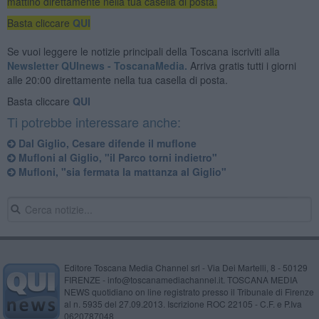
mattino direttamente nella tua casella di posta.
Basta cliccare
QUI
Se vuoi leggere le notizie principali della Toscana iscriviti alla
Newsletter QUInews - ToscanaMedia.
Arriva gratis tutti i giorni
alle 20:00 direttamente nella tua casella di posta.
Basta cliccare
QUI
Ti potrebbe interessare anche:
​Dal Giglio, Cesare difende il muflone
Mufloni al Giglio, "il Parco torni indietro"
Mufloni, "sia fermata la mattanza al Giglio"
Editore Toscana Media Channel srl - Via Dei Martelli, 8 - 50129
FIRENZE - info@toscanamediachannel.it. TOSCANA MEDIA
NEWS quotidiano on line registrato presso il Tribunale di Firenze
al n. 5935 del 27.09.2013. Iscrizione ROC 22105 - C.F. e P.Iva
0620787048