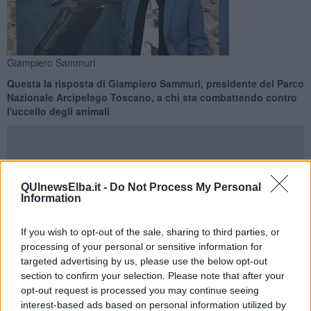
Giampiero Sammuri
Questa la risposta di Giampiero Sammuri, presidente del Parco
Nazionale Arcipelago Toscano, a chi sta combattendo contro
l'uccello degli animali
QUInewsElba.it -
Do Not Process My Personal
ISOLA DEL GIGLIO —
Giampiero Sammuri, presidente del Parco
Information
Nazionale Arcipelago Toscano e presidente di Federparchi, in una
intervista pubblicata sulla pagina Facebook di Federparchi ha
If you wish to opt-out of the sale, sharing to third parties, or
dichiarato che i mufloni "all'Isola del Giglio sono da eradicare
processing of your personal or sensitive information for
perché sono una specie aliena".
targeted advertising by us, please use the below opt-out
Sammuri ha dichiarato inoltre che "le specie aliene sono la seconda
section to confirm your selection. Please note that after your
causa di perdita di biodiversità nel mondo e la prima se
opt-out request is processed you may continue seeing
consideriamo proprio le piccole isole".
interest-based ads based on personal information utilized by