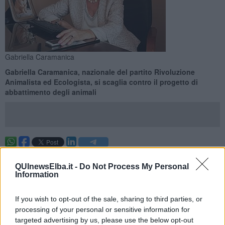
Gabriella Caramanica
Gabriella Caramanica, nazionale del partito Rivoluzione
Animalista ed Ecologista, si scaglia contro il progetto di
abbattimento degli animali
ISOLA DEL GIGLIO —
Sul progetto di abbattere i mufloni che si
trovano sull'Isola del Giglio arriva una nota di Gabriella
QUInewsElba.it -
Do Not Process My Personal
Information
Caramanica, segretario nazionale del partito Rivoluzione Animalista
ed Ecologista.
If you wish to opt-out of the sale, sharing to third parties, or
“Rivoluzione Animalista ed Ecologista intende rivolgere tutto il suo
processing of your personal or sensitive information for
sconcerto e tutta la sua contrarietà in merito a quanto starebbe
targeted advertising by us, please use the below opt-out
succedendo sull’isola del Giglio dove l’Ente Parco Nazionale