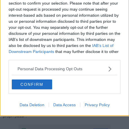
Arcipelago Toscano avrebbe programmato l’avvio delle procedure
section to confirm your selection. Please note that after your
di abbattimento di decine e decine mufloni. - si legge nella nota -
opt-out request is processed you may continue seeing
Siamo di fronte a una realtà preoccupante, disumana e
interest-based ads based on personal information utilized by
assolutamente illogica, che potrebbe avere conseguenze
us or personal information disclosed to third parties prior to
catastrofiche sulla vita e sul benessere di questi poveri animali,
your opt-out. You may separately opt-out of the further
molto pacifici ma considerati dall’ente Parco una specie aliena e
disclosure of your personal information by third parties on the
invasiva".
IAB’s list of downstream participants. This information may
also be disclosed by us to third parties on the
IAB’s List of
Downstream Participants
that may further disclose it to other
third parties.
"Le opere di abbattimento rientrano nel Progetto “Life LETSGO
Personal Data Processing Opt Outs
GIGLIO”, - prosegue Caramanica- che prevede appunto la
eradicazione e l’uccisione di tutti i mufloni dell’Isola del Giglio, e a
quanto pare si prevede un finanziamento di oltre un milione e
CONFIRM
mezzo di euro di soldi pubblici: dunque, un inutile sperpero di soldi
per un intervento che va contro il concetto di vita e contro tanti
mufloni, che per l’isola del Giglio rappresentano peraltro una
grandissima valenza storica, culturale, ambientale e paesaggistica.
Data Deletion
Data Access
Privacy Policy
Il Parco, dunque, si metta una mano sulla coscienza e torni sui
propri passi”.