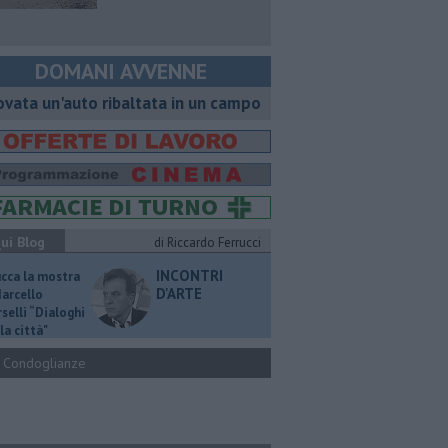
DOMANI AVVENNE
ovata un'auto ribaltata in un campo
ui Blog
di Riccardo Ferrucci
INCONTRI
ucca la mostra
D'ARTE
Marcello
selli “Dialoghi
la città"
Condoglianze