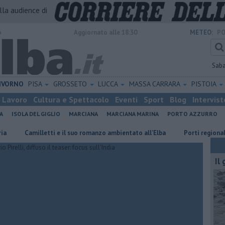
alla audience di
o
Aggiornato alle 18:30
METEO:
PO
Sab
IVORNO
PISA
GROSSETO
LUCCA
MASSA CARRARA
PISTOIA
Lavoro
Cultura e Spettacolo
Eventi
Sport
Blog
Intervist
A
ISOLA DEL GIGLIO
MARCIANA
MARCIANA MARINA
PORTO AZZURRO
Camilletti e il suo romanzo ambientato all'Elba
Porti regionali, piano t
Il