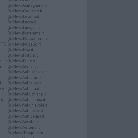
QuiNewsGarfagnana.it
QuiNewsGrosseto.it
QuiNewsLivorno.it
QuiNewsLucca.it
QuiNewsLunigiana.it
QuiNewsMaremma.it
QuiNewsMassaCarrara.it
ATTE
QuiNewsMugello.it
QuiNewsPisa.it
QuiNewsPistoia.it
nari
QuiNewsPrato.it
a
QuiNewsSiena.it
QuiNewsValbisenzio.it
QuiNewsValdarno.it
i
QuiNewsValdelsa.it
o e
QuiNewsValdera.it
QuiNewsValdichiana.it
lla
QuiNewsValdicornia.it
QuiNewsValdinievole.it
QuiNewsValdisieve.it
QuiNewsValtiberina.it
QuiNewsVersilia.it
QuiNewsVolterra.it
QuiNewsTango.com