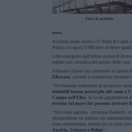
Foto di archivio
euro.
Al primo posto invece c'è l'Isola di Capri 
Ponza con quasi 5.000 euro al metro quadr
I dati emergono dall'ultima analisi di
Immobi
redatto una classifica del prezzo delle case i
Abbiamo chiesto un commento su questi da
Elbacasa
, azienda a conduzione familiare ch
"Ovviamente trattandosi di un prezzo medio
immobili hanno prezzi più alti come a C
Campo nell'Elba
. Si va da appartamenti 
terreno sul mare che possono arrivare f
"Noi come agenzia - prosegue Barbetti - sia
altospendente sia italiana che internaziona
zona extraeuropea, mentre per le zone europe
Austria, Svizzera e Belgio
".