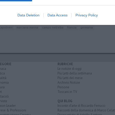
d'Italia
in Senato
 a Firenze
Data Deletion
Data Access
Privacy Policy
capoliveri
marciana marina
campo nell'elba
francia
germania
EGORIE
RUBRICHE
naca
Le notizie di oggi
tica
Più Letti della settimana
alità
Più Letti del mese
nomia
Archivio Notizie
ura
Persone
rt
Toscani in TV
tacoli
rviste
QUI BLOG
nion Leader
Incontri d'arte di Riccardo Ferrucci
rese & Professioni
Racconti della domenica di Marco Celat
grammazione Cinema
Disincantato di Adolfo Santoro