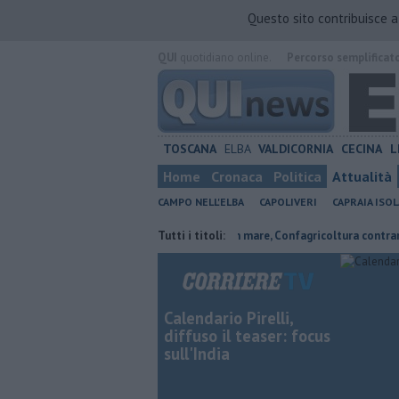
Questo sito contribuisce 
QUI
quotidiano online.
Percorso semplificat
TOSCANA
ELBA
VALDICORNIA
CECINA
L
Home
Cronaca
Politica
Attualità
CAMPO NELL'ELBA
CAPOLIVERI
CAPRAIA ISOL
rdi, Expo e sogni
Parco eolico in mare, Confagricoltura contraria
Tutti i titoli:
Calendario Pirelli,
diffuso il teaser: focus
sull'India