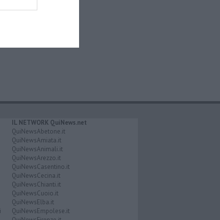
IL NETWORK QuiNews.net
QuiNewsAbetone.it
QuiNewsAmiata.it
QuiNewsAnimali.it
QuiNewsArezzo.it
QuiNewsCasentino.it
QuiNewsCecina.it
QuiNewsChianti.it
QuiNewsCuoio.it
QuiNewsElba.it
i
QuiNewsEmpolese.it
QuiNewsFirenze.it