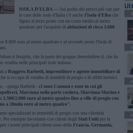
Ult
ISOLA D'ELBA —
Sul podio dei prezzi più cari per
A
le case delle isole d'Italia c'è anche
l'I
sola d'Elba
che
figura al terzo posto con un costo medio al metro
quadrato per l'acquisto di
abitazioni di circa 3.600
con 8.869 euro al metro quadrato e al secondo posto l'Isola di
A
ato.
liare.it Insights,
che fa parte del gruppo
Immobiliare.it
, che ha
n vendita nelle principali isole italiane.
ti a
Ruggero Barbetti, imprenditore e agente immobiliare di
e si occupa di vendita di immibili di pregio e di affitti turistici.
A
, - spiega Barbetti -
ci sono Comuni e zone in cui gli
apoliveri, Marciana nella parte costiera, Marciana Marina e
da
1.500/2.000 euro al metro quadro fino a ville di pregio con
ino a 20mila euro al metro quadro".
mo specializzati in immobili di pregio con una clientela
A
le. Per esempio lavoriamo con clienti degli
Stati Uniti
per la
e i nostri principali clienti sono della
Francia, Germania,