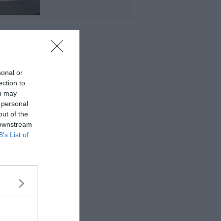
sonal or
ection to
ou may
 personal
out of the
 downstream
B’s List of