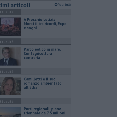
imi articoli
Vedi tutti
ttualità
A Procchio Letizia
Moratti tra ricordi, Expo
e sogni
ttualità
Parco eolico in mare,
Confagricoltura
contraria
ttualità
Camilletti e il suo
romanzo ambientato
all'Elba
ttualità
Porti regionali, piano
triennale da 7,5 milioni