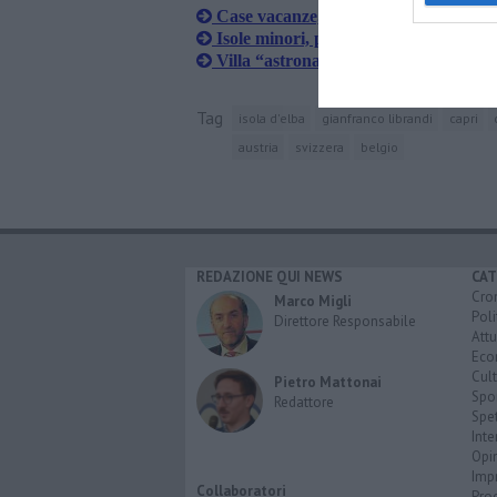
Case vacanze, all'Elba fra le più care 
Isole minori, proposte Federalberghi 
​Villa “astronave” dell'Elba in mostra
Tag
isola d'elba
gianfranco librandi
capri
austria
svizzera
belgio
REDAZIONE QUI NEWS
CAT
Cro
Marco Migli
Poli
Direttore Responsabile
Attu
Eco
Cult
Pietro Mattonai
Spo
Redattore
Spet
Inte
Opi
Imp
Collaboratori
Pro