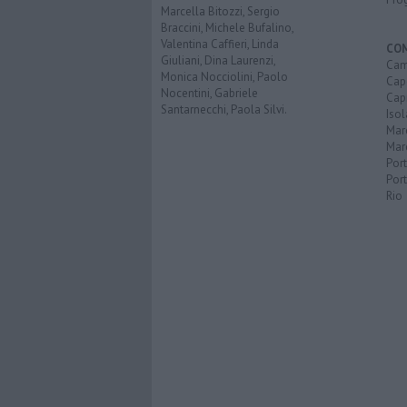
Marcella Bitozzi, Sergio
Braccini, Michele Bufalino,
Valentina Caffieri, Linda
CO
Giuliani, Dina Laurenzi,
Cam
Monica Nocciolini, Paolo
Capo
Nocentini, Gabriele
Capr
Santarnecchi, Paola Silvi.
Isol
Mar
Mar
Por
Port
Rio