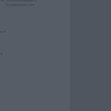
Don
ToscanaMediaNews.it
Fiorentinanews.com
le di
zzi