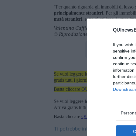
"Per quanto riguarda gli immobili di lusso 
principalmente stranieri.
Per gli immobil
metà stranieri,
sotto al milione di euro inv
Valentina Caffieri
QUInewsEl
© Riproduzione riservata
If you wish 
sensitive in
confirm you
continue se
information 
Se vuoi leggere le notizie principali dell'iso
further disc
gratis tutti i giorni alle 7:00 del mattino dir
participants
Basta cliccare
QUI
Downstream 
Se vuoi leggere le notizie principali della T
Arriva gratis tutti i giorni alle 20:00 dirett
Persona
Basta cliccare
QUI
Ti potrebbe interessare anche: