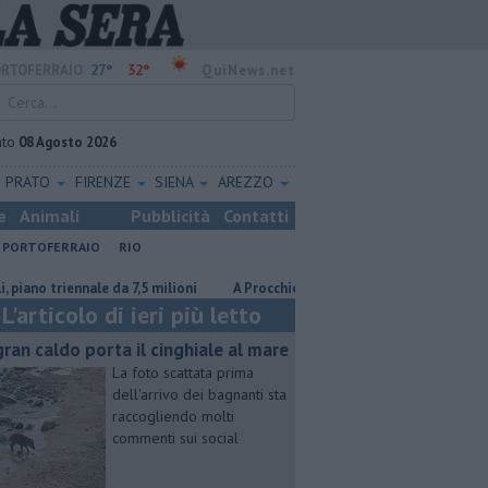
27°
32°
RTOFERRAIO
QuiNews.net
ato
08 Agosto 2026
PRATO
FIRENZE
SIENA
AREZZO
e
Animali
Pubblicità
Contatti
PORTOFERRAIO
RIO
riennale da 7,5 milioni
A Procchio Letizia Moratti tra ricordi, Expo e so
L'articolo di ieri più letto
 gran caldo porta il cinghiale al mare
La foto scattata prima
dell'arrivo dei bagnanti sta
raccogliendo molti
commenti sui social