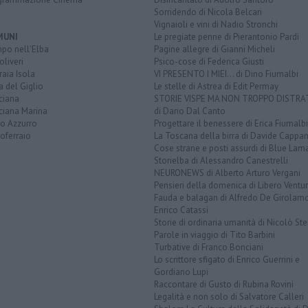
Sorridendo di Nicola Belcari
Vignaioli e vini di Nadio Stronchi
MUNI
Le pregiate penne di Pierantonio Pardi
po nell'Elba
Pagine allegre di Gianni Micheli
liveri
Psico-cose di Federica Giusti
aia Isola
VI PRESENTO I MIEI... di Dino Fiumalbi
a del Giglio
Le stelle di Astrea di Edit Permay
ciana
STORIE VISPE MA NON TROPPO DISTR
ciana Marina
di Dario Dal Canto
to Azzurro
Progettare il benessere di Erica Fiumalbi
oferraio
La Toscana della birra di Davide Cappan
Cose strane e posti assurdi di Blue Lam
Storielba di Alessandro Canestrelli
NEURONEWS di Alberto Arturo Vergani
Pensieri della domenica di Libero Ventur
Fauda e balagan di Alfredo De Girolam
Enrico Catassi
Storie di ordinaria umanità di Nicolò Ste
Parole in viaggio di Tito Barbini
Turbative di Franco Bonciani
Lo scrittore sfigato di Enrico Guerrini e
Gordiano Lupi
Raccontare di Gusto di Rubina Rovini
Legalità e non solo di Salvatore Calleri