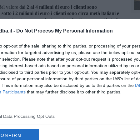
del valore dai
2 ai 4 milioni di euro i clienti sono
i
sotto i 2 milioni di euro i clienti sono circa metà italiani e
ece i clienti sono prevalentemente italiani", conclude Barbetti.
ba.it -
Do Not Process My Personal Information
to opt-out of the sale, sharing to third parties, or processing of your per
formation for targeted advertising by us, please use the below opt-out s
r selection. Please note that after your opt-out request is processed y
eing interest-based ads based on personal information utilized by us or
disclosed to third parties prior to your opt-out. You may separately opt-
la d'Elba iscriviti alla
Newsletter QUInews ELBA.
Arriva
losure of your personal information by third parties on the IAB’s list of
ettamente nella tua casella di posta.
. This information may also be disclosed by us to third parties on the
IA
Participants
that may further disclose it to other third parties.
oscana iscriviti alla
Newsletter QUInews - ToscanaMedia.
amente nella tua casella di posta.
l Data Processing Opt Outs
CONFIRM