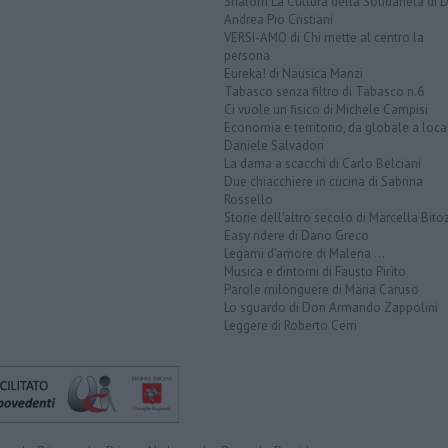
Shalom La Cultura della Solidarietà di 
Andrea Pio Cristiani
VERSI-AMO di Chi mette al centro la
persona
Eureka! di Nausica Manzi
Tabasco senza filtro di Tabasco n.6
Ci vuole un fisico di Michele Campisi
Economia e territorio, da globale a loca
Daniele Salvadori
La dama a scacchi di Carlo Belciani
Due chiacchiere in cucina di Sabrina
Rossello
Storie dell'altro secolo di Marcella Bito
Easy ridere di Dario Greco
Legami d'amore di Malena ...
Musica e dintorni di Fausto Pirìto
Parole milonguere di Maria Caruso
Lo sguardo di Don Armando Zappolini
Leggere di Roberto Cerri