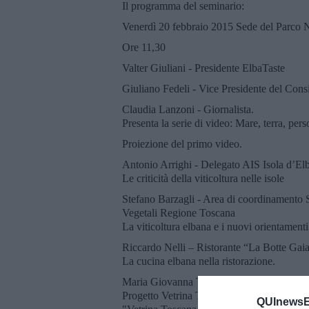
Il programma del seminario:
Venerdì 20 febbraio 2015 Sede del Parco N
Ore 11,30
Valter Giuliani - Presidente ElbaTaste
Giuliano Fedeli - Vice Presidente del Con
Claudia Lanzoni - Giornalista.
Presenta la serie di video: Mare, terra, pe
Proiezione del primo video.
Antonio Arrighi - Delegato AIS Isola d’El
Le criticità della viticoltura nelle isole
Stefano Barzagli - Area di coordinamento 
Vegetali Regione Toscana
La viticoltura elbana e i nuovi orientament
Riccardo Nelli – Ristorante “La Botte Gai
La cucina elbana nella ristorazione.
Maria Giovanna Tiana – Responsabile P.O
Progetto Vetrina Toscana.
QUInewsEl