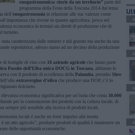
enogastronomica: storie da un territorio”
parte del
programma della Festa della Toscana 2014 dal tema:
Ult
ma dell’
enogastronomia
in relazione alle sue valenze come
A
ull’importanza che riveste in quanto agricoltura, pesca nel
 valenza economica in termini sia diretti di produzione che di
l turismo.
 stata caratterizzata dalle miniere e dal granito ma anche da una
rande esportatrice, adesso siamo ad un decimo della produzione
A
 di bottiglie di vino con
18 aziende agricole
che fanno parte
tico Passito dell’Elba unica DOCG in Toscana
, abbiamo lo
erva con il prodotto di eccellenza della
Palamita
, presidio
Slow
dell’olio
extravergine d’oliva
che produce una DOP, c’è lo
tigianato dolciario.
A
rilevanza economica significativa per un’isola che conta
30.000
lturale per la connotazione dei prodotti con la cultura locale, di
ta sempre più sensibile alla ricerca di prodotti locali.
tronomia locale è anche un forte impulso alla tenuta
A
e è un atto agricolo”, produrre prodotti di qualità è mantenere un
creare delle opportunità economiche.