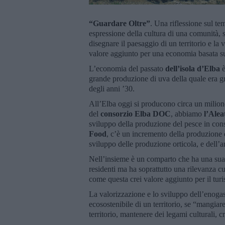
“Guardare Oltre”
. Una riflessione sul te
espressione della cultura di una comunità, s
disegnare il paesaggio di un territorio e la
valore aggiunto per una economia basata su
L’economia del passato
dell’isola d’Elba
è
grande produzione di uva della quale era g
degli anni ’30.
All’Elba oggi si producono circa un milione
del
consorzio Elba DOC
, abbiamo
l’Alea
sviluppo della produzione del pesce in cons
Food
, c’è un incremento della produzione 
sviluppo delle produzione orticola, e dell’ar
Nell’insieme è un comparto che ha una sua 
residenti ma ha soprattutto una rilevanza cu
come questa crei valore aggiunto per il turis
La valorizzazione e lo sviluppo dell’enogas
ecosostenibile di un territorio, se “mangiar
territorio, mantenere dei legami culturali, 