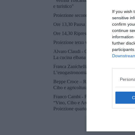
"Vetrina Toscana. Illustrazione del Progetto
e turistico"
If you wish 
Proiezione secondo video
sensitive in
Ore 13,30 Pausa pranzo degustazioni speci
confirm you
continue se
Ore 14,30 Ripresa lavori
information 
Proiezione terzo video
further disc
participants
Alvaro Claudi - Gastronomo, storico della 
Downstream 
La cucina elbana nella cultura popolare
Franca Zanichelli – Direttrice Parco Nazi
L’enogastronomia nel percorso della Carta
Persona
Beppe Croce – Responsabile Agricoltura 
Cibo e agricoltura.
Franco Cambi - Professore di Metodologia d
“Vino, Cibo e Archeologia” una esperienz
Proiezione quarto video