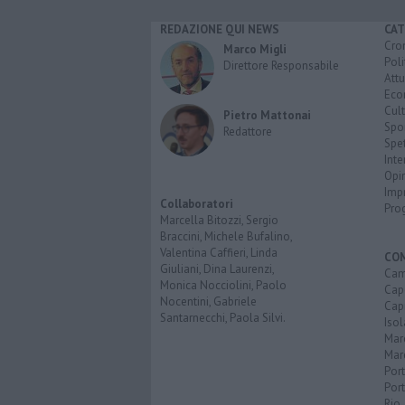
REDAZIONE QUI NEWS
CAT
Cro
Marco Migli
Poli
Direttore Responsabile
Attu
Eco
Cult
Pietro Mattonai
Spo
Redattore
Spet
Inte
Opi
Imp
Collaboratori
Pro
Marcella Bitozzi, Sergio
Braccini, Michele Bufalino,
Valentina Caffieri, Linda
CO
Giuliani, Dina Laurenzi,
Cam
Monica Nocciolini, Paolo
Capo
Nocentini, Gabriele
Capr
Santarnecchi, Paola Silvi.
Isol
Mar
Mar
Por
Port
Rio