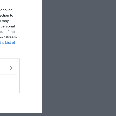
sonal or
ection to
ou may
 personal
out of the
 downstream
B’s List of