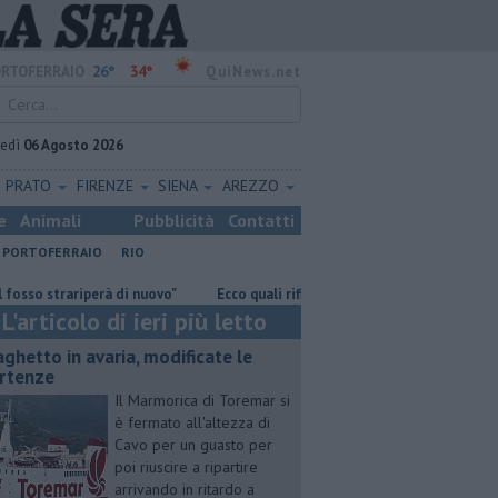
26°
34°
RTOFERRAIO
QuiNews.net
vedì
06 Agosto 2026
PRATO
FIRENZE
SIENA
AREZZO
e
Animali
Pubblicità
Contatti
PORTOFERRAIO
RIO
trariperà di nuovo"
Ecco quali rifiuti raccolti intorno a Capraia
Sic
L'articolo di ieri più letto
aghetto in avaria, modificate le
rtenze
Il Marmorica di Toremar si
è fermato all'altezza di
Cavo per un guasto per
poi riuscire a ripartire
arrivando in ritardo a