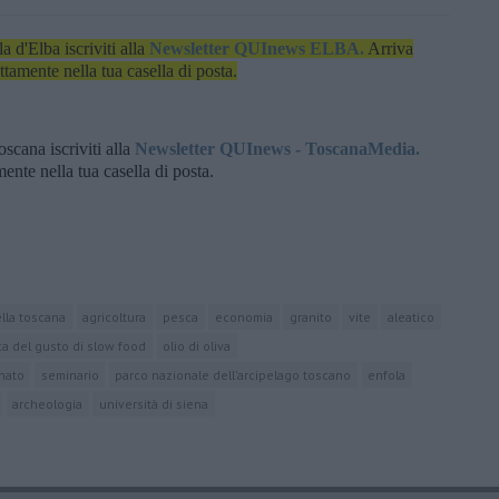
la d'Elba iscriviti alla
Newsletter QUInews ELBA.
Arriva
ettamente nella tua casella di posta.
oscana iscriviti alla
Newsletter QUInews - ToscanaMedia.
amente nella tua casella di posta.
ella toscana
agricoltura
pesca
economia
granito
vite
aleatico
rca del gusto di slow food
olio di oliva
anato
seminario
parco nazionale dell'arcipelago toscano
enfola
archeologia
università di siena