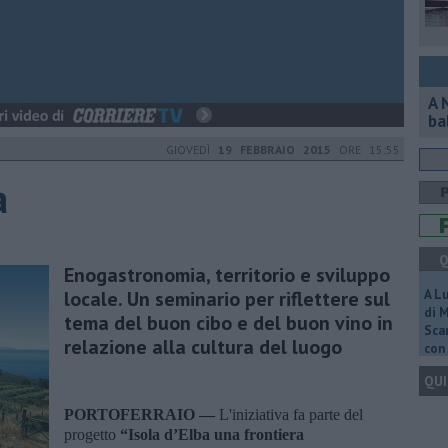
A 
ba
GIOVEDÌ
19 FEBBRAIO 2015
ORE 15:55
a
Q
Enogastronomia, territorio e sviluppo
locale. Un seminario per riflettere sul
A L
di 
tema del buon cibo e del buon vino in
Scar
relazione alla cultura del luogo
con 
QUI
PORTOFERRAIO —
L'iniziativa fa parte del
progetto
“Isola d’Elba una frontiera