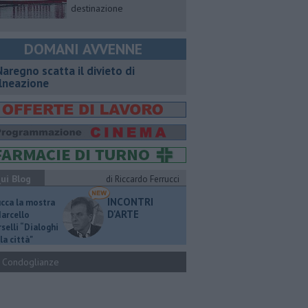
destinazione
DOMANI AVVENNE
Naregno scatta il divieto di
lneazione
ui Blog
di Riccardo Ferrucci
INCONTRI
ucca la mostra
D'ARTE
Marcello
selli “Dialoghi
la città"
Condoglianze