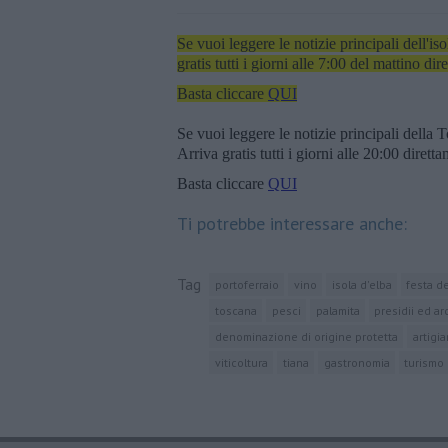
Se vuoi leggere le notizie principali dell'iso
gratis tutti i giorni alle 7:00 del mattino dir
Basta cliccare
QUI
Se vuoi leggere le notizie principali della T
Arriva gratis tutti i giorni alle 20:00 dirett
Basta cliccare
QUI
Ti potrebbe interessare anche:
Tag
portoferraio
vino
isola d'elba
festa d
toscana
pesci
palamita
presidii ed a
denominazione di origine protetta
artigi
viticoltura
tiana
gastronomia
turismo