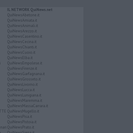
IL NETWORK QuiNews.net
QuiNewsAbetone.it
QuiNewsAmiata.it
QuiNewsAnimali.it
QuiNewsArezzo.it
QuiNewsCasentino.it
QuiNewsCecina.it
QuiNewsChianti.it
QuiNewsCuoio.it
QuiNewsElba.it
i
QuiNewsEmpolese.it
QuiNewsFirenze.it
QuiNewsGarfagnana.it
QuiNewsGrosseto.it
QuiNewsLivorno.it
QuiNewsLucca.it
QuiNewsLunigiana.it
QuiNewsMaremma.it
QuiNewsMassaCarrara.it
ATTE
QuiNewsMugello.it
QuiNewsPisa.it
QuiNewsPistoia.it
nari
QuiNewsPrato.it
a
QuiNewsSiena.it