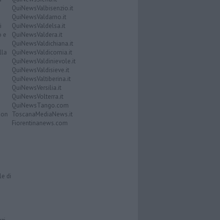
QuiNewsValbisenzio.it
QuiNewsValdarno.it
i
QuiNewsValdelsa.it
o e
QuiNewsValdera.it
QuiNewsValdichiana.it
lla
QuiNewsValdicornia.it
QuiNewsValdinievole.it
QuiNewsValdisieve.it
QuiNewsValtiberina.it
QuiNewsVersilia.it
QuiNewsVolterra.it
QuiNewsTango.com
Don
ToscanaMediaNews.it
Fiorentinanews.com
le di