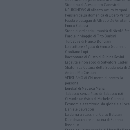
Storielba di Alessandro Canestrelli
NEURONEWS di Alberto Arturo Vergani
Pensieri della domenica di Libero Ventur
Fauda e balagan di Alfredo De Girolam
Enrico Catassi
Storie di ordinaria umanità di Nicolò Ste
Parole in viaggio di Tito Barbini
Turbative di Franco Bonciani
Lo scrittore sfigato di Enrico Guerrini e
Gordiano Lupi
Raccontare di Gusto di Rubina Rovini
Legalità e non solo di Salvatore Calleri
Shalom La Cultura della Solidarietà di 
Andrea Pio Cristiani
VERSI-AMO di Chi mette al centro la
persona
Eureka! di Nausica Manzi
Tabasco senza filtro di Tabasco n.6
Ci vuole un fisico di Michele Campisi
Economia e territorio, da globale a loca
Daniele Salvadori
La dama a scacchi di Carlo Belciani
Due chiacchiere in cucina di Sabrina
Rossello