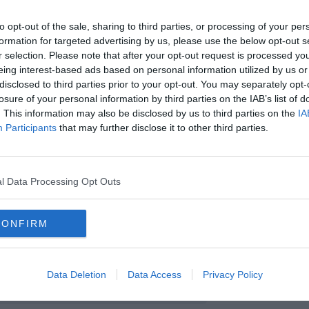
 Integrato Strategico . Nuove opportunità di sviluppo territoriale
to opt-out of the sale, sharing to third parties, or processing of your per
formation for targeted advertising by us, please use the below opt-out s
alità elbane
r selection. Please note that after your opt-out request is processed y
eing interest-based ads based on personal information utilized by us or
disclosed to third parties prior to your opt-out. You may separately opt-
losure of your personal information by third parties on the IAB’s list of
. This information may also be disclosed by us to third parties on the
IA
cucina elbana.
Participants
that may further disclose it to other third parties.
onale Arcipelago Toscano
 Europea del Turismo Sostenibile
l Data Processing Opt Outs
Legambiente
ella ricerca archeologica dell’Università di Siena
CONFIRM
a elbana
Data Deletion
Data Access
Privacy Policy