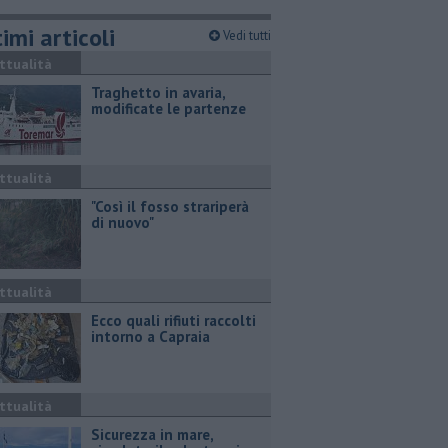
imi articoli
Vedi tutti
ttualità
Traghetto in avaria,
modificate le partenze
ttualità
"Così il fosso strariperà
di nuovo"
ttualità
Ecco quali rifiuti raccolti
intorno a Capraia
ttualità
Sicurezza in mare,