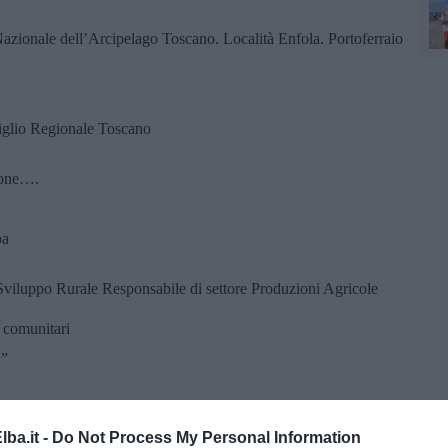
azionale dell’Arcipelago Toscano. Località Enfola. Portoferraio
siglio Regionale Toscano
rsone….
ba
Sviluppo Rurale Responsabile di settore Produzioni Agricole
i comunitari
a”
. Internazionalizzazione - Promozione Economica e Promozione
ba.it -
Do Not Process My Personal Information