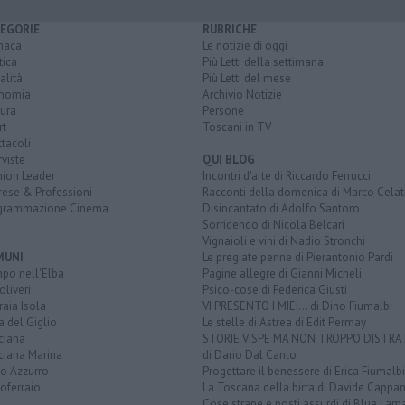
EGORIE
RUBRICHE
naca
Le notizie di oggi
tica
Più Letti della settimana
alità
Più Letti del mese
nomia
Archivio Notizie
ura
Persone
rt
Toscani in TV
tacoli
rviste
QUI BLOG
nion Leader
Incontri d'arte di Riccardo Ferrucci
rese & Professioni
Racconti della domenica di Marco Celat
grammazione Cinema
Disincantato di Adolfo Santoro
Sorridendo di Nicola Belcari
Vignaioli e vini di Nadio Stronchi
MUNI
Le pregiate penne di Pierantonio Pardi
po nell'Elba
Pagine allegre di Gianni Micheli
liveri
Psico-cose di Federica Giusti
aia Isola
VI PRESENTO I MIEI... di Dino Fiumalbi
a del Giglio
Le stelle di Astrea di Edit Permay
ciana
STORIE VISPE MA NON TROPPO DISTR
ciana Marina
di Dario Dal Canto
to Azzurro
Progettare il benessere di Erica Fiumalbi
oferraio
La Toscana della birra di Davide Cappan
Cose strane e posti assurdi di Blue Lam