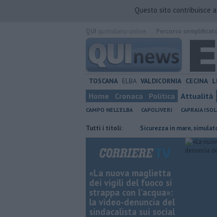
Questo sito contribuisce 
QUI
quotidiano online.
Percorso semplificat
TOSCANA
ELBA
VALDICORNIA
CECINA
L
Home
Cronaca
Politica
Attualità
CAMPO NELL'ELBA
CAPOLIVERI
CAPRAIA ISOL
i rifiuti raccolti intorno a Capraia
Tutti i titoli:
Sicurezza in mare, simulato il salva
«La nuova maglietta
dei vigili del fuoco si
strappa con l'acqua»:
la video-denuncia del
sindacalista sui social