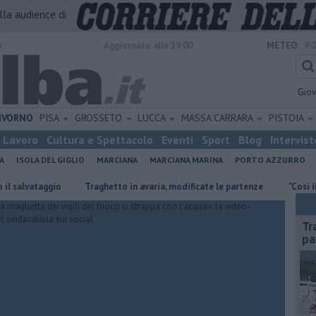
alla audience di
o
Aggiornato alle 19:00
METEO:
PO
Gio
IVORNO
PISA
GROSSETO
LUCCA
MASSA CARRARA
PISTOIA
Lavoro
Cultura e Spettacolo
Eventi
Sport
Blog
Intervist
A
ISOLA DEL GIGLIO
MARCIANA
MARCIANA MARINA
PORTO AZZURRO
taggio
Traghetto in avaria, modificate le partenze
"Così il fosso s
Tr
pa