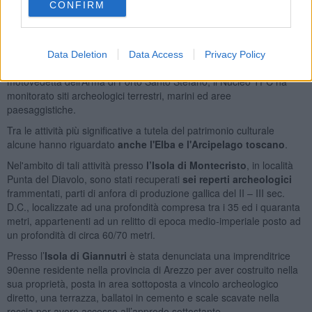
CONFIRM
Unità Specializzate Carabinieri ed eseguita congiuntamente a
militari del 4° Nucleo Carabinieri Elicotteri di Pisa, del Nucleo
Carabinieri Subacquei di Genova, del Reparto Carabinieri del Parco
Nazionale “Arcipleago Toscano”, N.A.S. Livorno. N.I.L Livorno,
Data Deletion
Data Access
Privacy Policy
N.I.L. Lucca e funzionari Mi.B.A.C.T. di zona e l’ausilio della
motovedetta dell’Arma di Porto Santo Stefano, il Nucleo TPC ha
monitorato siti archeologici terrestri, marini ed aree
paesaggistiche.
Tra le attività più significative a tutela del patrimonio culturale
alcune hanno riguardato
anche l'Elba e l'Arcipelago toscano
.
Nel'ambito di tali attività presso
l’Isola di Montecristo
, in località
Punta del Diavolo, sono stati recuperati
sei reperti archeologici
frammentati, parti di anfora di produzione gallica del II – III sec.
D.C., localizzate ad una profondità compresa tra i 35 ed i quaranta
metri, appartenenti ad un relitto di epoca medio-imperiale posto ad
un profondità di circa 60/70 metri.
Presso l’
Isola di Giannutri
è stata denunciata una imprenditrice
90enne residente nella provincia di Arezzo per aver costruito nella
sua proprietà, posta in area sottoposta a vincolo archeologico
diretto, una terrazza, ballatoi in cemento e scale scavate nella
roccia per avere accesso all’approdo sottostante.