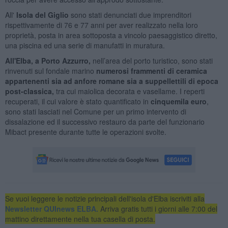
All'
I
sola del Giglio
sono stati denunciati due imprenditori
rispettivamente di 76 e 77 anni per aver realizzato nella loro
proprietà, posta in area sottoposta a vincolo paesaggistico diretto,
una piscina ed una serie di manufatti in muratura.
All'Elba, a Porto Azzurro,
nell’area del porto turistico, sono stati
rinvenuti sul fondale marino
numerosi frammenti di ceramica
appartenenti sia ad anfore romane sia a suppellettili di epoca
post-classica,
tra cui maiolica decorata e vasellame. I reperti
recuperati, il cui valore è stato quantificato in
cinquemila euro
,
sono stati lasciati nel Comune per un primo intervento di
dissalazione ed il successivo restauro da parte del funzionario
Mibact presente durante tutte le operazioni svolte.
Se vuoi leggere le notizie principali dell'isola d'Elba iscriviti alla
Newsletter QUInews ELBA.
Arriva gratis tutti i giorni alle 7:00 del
mattino direttamente nella tua casella di posta.