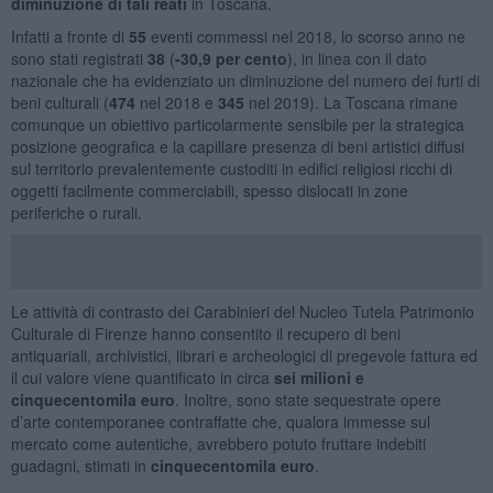
diminuzione
di tali reati
in Toscana.
Infatti a fronte di
55
eventi commessi nel 2018, lo scorso anno ne
sono stati registrati
38
(
-30,9 per cento
), in linea con il dato
nazionale che ha evidenziato un diminuzione del numero dei furti di
beni culturali (
474
nel 2018 e
345
nel 2019). La Toscana rimane
comunque un obiettivo particolarmente sensibile per la strategica
posizione geografica e la capillare presenza di beni artistici diffusi
sul territorio prevalentemente custoditi in edifici religiosi ricchi di
oggetti facilmente commerciabili, spesso dislocati in zone
periferiche o rurali.
Le attività di contrasto dei Carabinieri del Nucleo Tutela Patrimonio
Culturale di Firenze hanno consentito il recupero di beni
antiquariali, archivistici, librari e archeologici di pregevole fattura ed
il cui valore viene quantificato in circa
sei milioni e
cinquecentomila euro
. Inoltre, sono state sequestrate opere
d’arte contemporanee contraffatte che, qualora immesse sul
mercato come autentiche, avrebbero potuto fruttare indebiti
guadagni, stimati in
cinquecentomila euro
.