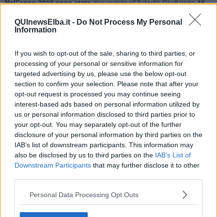
Nell’anno 2019 sono state
denunciate all’Autorità Giudiziaria
48
persone, di cui
16
per reati in danno del paesaggio; effettuate
16
verifiche sulla sicurezza di Musei, Biblioteche e
QUInewsElba.it -
Do Not Process My Personal
Information
Archivi; controllati
717
beni nella
Banca dati dei beni culturali
illecitamente sottratti
,
135
esercizi antiquariali e commerciali,
22
mercati e fiere del settore e recuperati
33
beni antiquariali,
If you wish to opt-out of the sale, sharing to third parties, or
archivistici e librari,
41
reperti archeologici e sequestrate
14
opere
processing of your personal or sensitive information for
contemporanee contraffatte
.
targeted advertising by us, please use the below opt-out
Il Nucleo Tutela Patrimonio Culturale di Firenze, operando sul
section to confirm your selection. Please note that after your
territorio della Toscana in sinergia con le altre componenti dell’Arma
opt-out request is processed you may continue seeing
dei Carabinieri ed in particolare con il 4° Nucleo Elicotteri di Pisa,
interest-based ads based on personal information utilized by
nonché con il supporto tecnico delle Soprintendenze Archeologia
us or personal information disclosed to third parties prior to
Belle Arti e Paesaggio competenti per territorio, ha assolto alle
your opt-out. You may separately opt-out of the further
funzioni di tutela e salvaguardia del patrimonio culturale anche
disclosure of your personal information by third parties on the
mediante i
l monitoraggio dei siti archeologici terrestri e marini,
IAB’s list of downstream participants. This information may
nonché delle aree di interesse paesaggistico e dei sette siti Unesco
also be disclosed by us to third parties on the
IAB’s List of
della regione. Nel corso delle attività sono stati controllati
35
siti
Downstream Participants
that may further disclose it to other
tutelati da vincoli paesaggistici e monumentali e
31
aree
third parties.
archeologiche.
Personal Data Processing Opt Outs
In particolare dal 30 luglio al 30 ottobre 2019, nell’ambito della
“
Campagna a tutela
del
patrimonio paesaggistico e dei siti
archeologici
”, disposta sull’intero territorio nazionale dalla Divisione