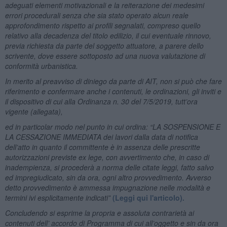
adeguati elementi motivazionali e la reiterazione dei medesimi
errori procedurali senza che sia stato operato alcun reale
approfondimento rispetto ai profili segnalati, compreso quello
relativo alla decadenza del titolo edilizio, il cui eventuale rinnovo,
previa richiesta da parte del soggetto attuatore, a parere dello
scrivente, dove essere sottoposto ad una nuova valutazione di
conformità urbanistica.
In merito al preavviso di diniego da parte di AIT, non si può che fare
riferimento e confermare anche i contenuti, le ordinazioni, gli inviti e
il dispositivo di cui alla Ordinanza n. 30 del 7/5/2019, tutt’ora
vigente (allegata),
ed in particolar modo nel punto in cui ordina: “LA SOSPENSIONE E
LA CESSAZIONE IMMEDIATA dei lavori dalla data di notifica
dell’atto in quanto il committente è in assenza delle prescritte
autorizzazioni previste ex lege, con avvertimento che, in caso di
inadempienza, si procederà a norma delle citate leggi, fatto salvo
ed impregiudicato, sin da ora, ogni altro provvedimento. Avverso
detto provvedimento è ammessa impugnazione nelle modalità e
termini ivi esplicitamente indicati”
(Leggi qui l'articolo).
Concludendo si esprime la propria e assoluta contrarietà ai
contenuti dell’ accordo di Programma di cui all’oggetto e sin da ora