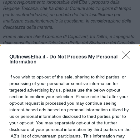
l’approvvigionamento idropotabile dell’Elba”, proposto dalla
Regione Toscana, che ha dato ai Comuni solo 15 giorni di tempo
per le controdeduzioni, un periodo del tutto insufficiente per
analizzare esaurientemente la questione, in considerazione della
delicatezza della materia.
Preme rilevare che il Comune di Capoliveri, tra l’altro, è impegnato
dalle consultazioni per l’elezione diretta del Sindaco e del Consiglio
Comunale, per le quali in data 09 giugno 2019 avrà luogo il turno di
ballottaggio.
QUInewsElba.it -
Do Not Process My Personal
Information
Dopo attenta lettura dell’Accordo, di cui all’oggetto, si evince che
oltre ad altre e diverse misure volte al potenziamento delle Risorse
idriche autonome, la Regione Toscana ha proposto il seguente
If you wish to opt-out of the sale, sharing to third parties, or
cronoprogramma per risolvere le criticità idriche dell’Isola d’Elba,
processing of your personal or sensitive information for
ove esistenti:
targeted advertising by us, please use the below opt-out
section to confirm your selection. Please note that after your
Realizzazione del Primo Impianto Dissalatore all’Elba
opt-out request is processed you may continue seeing
Manutenzione condotta sottomarina esistente
interest-based ads based on personal information utilized by
Realizzazione di ulteriori impianti di dissalazione all’Elba
us or personal information disclosed to third parties prior to
oppure sostituzione della condotta sottomarina
your opt-out. You may separately opt-out of the further
Il Comune di Capoliveri continua, invece, ad opporsi alla
disclosure of your personal information by third parties on the
realizzazione del dissalatore, opposizione questa, concretamente
IAB’s list of downstream participants. This information may
già intrapresa sia con l’approvazione consiliare della Delibera n°