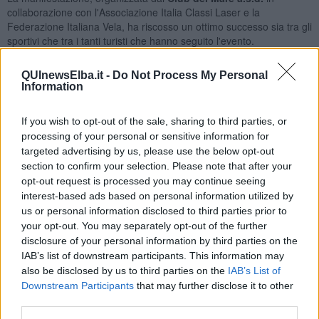
collaborazione con l'Associazione Italia Classi Laser e la
Federazione Italiana Vela, ha riscosso un ottimo successo sia tra gli
sportivi che tra i tanti turisti che hanno seguito l'evento.
QUInewsElba.it -
Do Not Process My Personal
Information
I 115 atleti Laseristi, provenienti da tutta Italia
e suddivisi in due
classi (47 nella classe Radial e 68 nella classe Standard), hanno
If you wish to opt-out of the sale, sharing to third parties, or
potuto sfidarsi su tre giorni di regate con un vento fresco che
processing of your personal or sensitive information for
soffiava dai quadranti settentrionali e avente un’intensità sempre
targeted advertising by us, please use the below opt-out
compresa tra i 12 e i 15 nodi, rendendo ancora più appassionante
section to confirm your selection. Please note that after your
e avvincente la regata e permettendo di svolgere tutte le prove in
opt-out request is processed you may continue seeing
programma.
interest-based ads based on personal information utilized by
Sono state quindi disputate tre prove il venerdì, due prove il sabato
us or personal information disclosed to third parties prior to
e una prova la domenica. Un piacevole intermezzo alla
your opt-out. You may separately opt-out of the further
manifestazione è stato offerto dal Club del Mare nella serata di
disclosure of your personal information by third parties on the
sabato, quando si è svolta
una bella festa sulla spiaggia
IAB’s list of downstream participants. This information may
antistante la sede del circolo,
nell’occasione hanno festeggiato
also be disclosed by us to third parties on the
IAB’s List of
anche i
cinquant'anni del sodalizio velico campese,
fondato nel
Downstream Participants
that may further disclose it to other
1966.
third parties.
La serata è stata accompagnata da tre ore di musica dal vivo, la