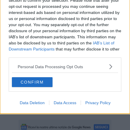
section to confirm your selection. Please note that after your
opt-out request is processed you may continue seeing
interest-based ads based on personal information utilized by
Le indagini dei fnanzieri di mare elbani, in collaborazione con il
us or personal information disclosed to third parties prior to
Nucleo Sommozzatori della Stazione Navaledi Livorno, hanno
your opt-out. You may separately opt-out of the further
condotto ad accertare l’illegittima ed arbitraria occupazione di circa
disclosure of your personal information by third parties on the
5.500 metri quadri di mare antistanti la spiaggia di “Galenzana” nei
IAB’s list of downstream participants. This information may
pressi del porto di Marina di Campo e la conseguente segnalazione
also be disclosed by us to third parties on the
IAB’s List of
alla procura labronica per il reato di abusiva occupazione di spazio
Downstream Participants
that may further disclose it to other
demaniale ed inosservanza di limiti alla proprietà privata.
third parties.
Per tali motivi è stato disposto il sequestro preventivo di tutto il
Personal Data Processing Opt Outs
sistema di ormeggio composto da diverse centinaia di metri di
catenarie, cime e gavitelli.
"L’attività, caratterizzata da numerosi accertamenti, si pone
CONFIRM
all’interno di un più ampio contesto di contrasto dei reati perpetrati
in mare, a testimonianza del costante presidio delle acque nazionali
posto in essere dal Corpodella Guardia Finanza quale unica forza
Data Deletion
Data Access
Privacy Policy
di “Polizia del mare” a tutela della collettività", concludono dalla
Guardia di Finanza.