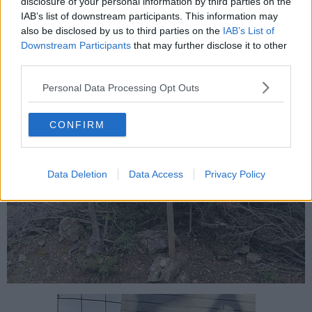
batteria militare, i bunker, la stazione vedetta e quello che resta
disclosure of your personal information by third parties on the
degli edifici sono la testimonianza della guerra che ha segnato i
IAB’s list of downstream participants. This information may
nostri luoghi. Il faro è simbolo e punto di riferimento anche ideale
also be disclosed by us to third parties on the
IAB’s List of
per una Comunità".
Downstream Participants
that may further disclose it to other
third parties.
Personal Data Processing Opt Outs
CONFIRM
Data Deletion
Data Access
Privacy Policy