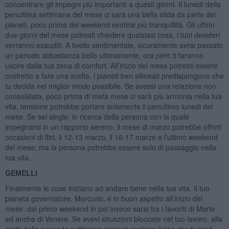
concentrare gli impegni più importanti a questi giorni. Il lunedi della
penultima settimana del mese ci sarà una bella sfida da parte dei
pianeti, poco prima del weekend sentirai più tranquillità. Gli ultimi
due giorni del mese potresti chiedere qualsiasi cosa, i tuoi desideri
verranno esauditi. A livello sentimentale, sicuramente avrai passato
un periodo abbastanza bello ultimamente, ora però ti faranno
uscire dalla tua zona di comfort. All’inizio del mese potresti essere
costretto a fare una scelta, i pianeti ben allineati predispongono che
tu decida nel miglior modo possibile. Se avessi una relazione non
consolidata, poco prima di metà mese ci sarà più armonia nella tua
vita, tensione potrebbe portare solamente il penultimo lunedi del
mese. Se sei single, in ricerca della persona con la quale
impegnarsi in un rapporto sereno, il mese di marzo potrebbe offrirti
occasioni di flirt, il 12-13 marzo, il 16-17 marzo e l’ultimo weekend
del mese, ma la persona potrebbe essere solo di passaggio nella
tua vita.
GEMELLI
Finalmente le cose iniziano ad andare bene nella tua vita. Il tuo
pianeta governatore, Mercurio, é in buon aspetto all’inizio del
mese, dal primo weekend in poi invece sarai tra i favoriti di Marte
ed anche di Venere. Se avevi situazioni bloccate nel tuo lavoro, alla
metà della seconda settimana potresti cogliere l’idea che ti verrà,