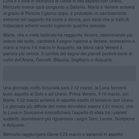
Luna e il Sole in vicinanza di Giove in bell’aspetto con Urano,
Mercurio invece sarà congiunto a Saturno. Marte e Venere arriverà
al grado di Plutone il giorno dopo, é probabile un cambiamento
estremo nel rapporto tra uomo e donna, può darsi che si tratti di
tralasciare schemi vecchi togliendo qualche svincolo.
Marte, che a metà febbraio ha raggiunto Venere, camminando più
veloce del solito, cambierà il segno insieme a Venere, entreranno a
mano a mano il 6 marzo in Acquario, da allora sarà Venere il
pianeta più veloce. Il cambio del segno dei pianeti porterà bene ai
nativi dell’Ariete, Gemelli, Bilancia, Sagittario e Acquario.
Una giornata molto fortunata sarà il 12 marzo, la Luna formerà
buon aspetto al Sole e ad Urano. Prima Venere, il 19 marzo, poi
Marte, il 22 marzo arriverà in aspetto esatto di tensione con Urano.
La giornata più difficile del mese dovrebbe essere il 21 marzo, che
la Luna in Scorpione intensificherà l’aspetto di sfida tra i pianeti
suddetti, dovrebbero più riguardarsi i segni Toro, Leone, Scorpione
e Acquario.
Mercurio raggiungerà Giove il 23 marzo e saranno in aspetto