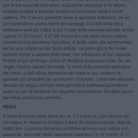
per le tue capacitá lavorative, acquisterai sicurezza in te stesso,
energia positiva e serenitá sentirai ed emanerai verso il modo
esterno. Per il lavoro promette bene la seconda settimana, se sei
un’imprenditore, potrai trarre dei vantaggi. Il lunedi della terza
settimana sará piú critico e per i nativi della seconda decade anche
i giorni 21-22 marzo. Il 27-28 marzo la Luna sará nel tuo segno,
prenderai una decisione repentina. A livello della vita sentimentale,
se hai una relazione non tanto stabile, nei primi giorni del mese
potresti venire a sapere delle cose, che influiranno al tuo rapporto.
Prendi un po’ di tempo, prima di decidere qualunque cosa. Se sei
single, il primo sabato del mese, la metá della seconda settimana
del mese, e dall’ultima domenica del mese in poi, saranno le
giornate piú probabili per un incontro fortunato. I nativi del secondo
decade del segno all’inizio della penultima settimana potrebbero
avere un po’ di tensione nel rapporto con il partner. Gli ultimi giorni
del mese porteranno serenitá.
PESCI
Il mese di marzo parte bene per te, il 2 marzo la Luna Nuova nel
tuo segno in vicinanza di Giove ti dará dei buoni propositi, idee da
realizzare. La prima domenica potrebbe arrivare una notizia non
piacevole. Giornate molto favorevoli saranno l’11-12 marzo. Il 17-