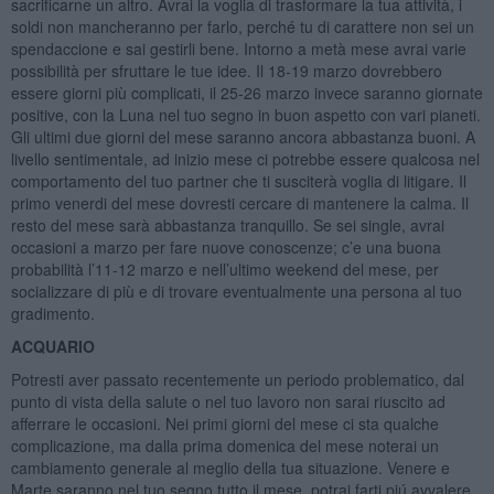
sacrificarne un altro. Avrai la voglia di trasformare la tua attività, i
soldi non mancheranno per farlo, perché tu di carattere non sei un
spendaccione e sai gestirli bene. Intorno a metà mese avrai varie
possibilità per sfruttare le tue idee. Il 18-19 marzo dovrebbero
essere giorni più complicati, il 25-26 marzo invece saranno giornate
positive, con la Luna nel tuo segno in buon aspetto con vari pianeti.
Gli ultimi due giorni del mese saranno ancora abbastanza buoni. A
livello sentimentale, ad inizio mese ci potrebbe essere qualcosa nel
comportamento del tuo partner che ti susciterà voglia di litigare. Il
primo venerdi del mese dovresti cercare di mantenere la calma. Il
resto del mese sarà abbastanza tranquillo. Se sei single, avrai
occasioni a marzo per fare nuove conoscenze; c’e una buona
probabilità l’11-12 marzo e nell’ultimo weekend del mese, per
socializzare di più e di trovare eventualmente una persona al tuo
gradimento.
ACQUARIO
Potresti aver passato recentemente un periodo problematico, dal
punto di vista della salute o nel tuo lavoro non sarai riuscito ad
afferrare le occasioni. Nei primi giorni del mese ci sta qualche
complicazione, ma dalla prima domenica del mese noterai un
cambiamento generale al meglio della tua situazione. Venere e
Marte saranno nel tuo segno tutto il mese, potrai farti piú avvalere