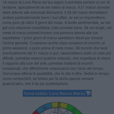
18 marzo la Luna Piena nel tuo segno ti potrebbe portare un po’ di
tensione, specialmente se sei nativo di marzo. Il 21 marzo dovresti
stare attento alle eventuali distrazioni. Il 25-26 marzo dovrebbero
andare particolarmente bene i tuoi affari, se sei un imprenditore,
come pure gli ultimi 3 giorni del mese. A livello sentimentale, se hai
giá una relazione consolidata, tutto procede bene. Se sei single, nel
mese di marzo potresti trovare una persona idonea alle tue
aspettative. I primi giorni di marzo sarebbero ideali per trovare
l’anima gemella. Ci saranno anche dopo occasioni di incontri, al
primo weekend, e poco prima di metá mese. Gli incontri che farai
eventualmente dal 21 marzo in poi, nascerebbero sotto un cielo piú
difficile, potrebbe esserci qualche ostacolo, che impedisce di vivere
il rapporto alla luce del sole, potrebbe trattarsi di incontri
occasionali, che difficilmente cresceranno con l’arco del tempo.
Comunque afferra le possibilitá, che la vita ti offre. Vedrai in tempo,
come comportarti, se lottare per la storia oppure cercare
qualcos’altro, che ti da piú soddisfazione.