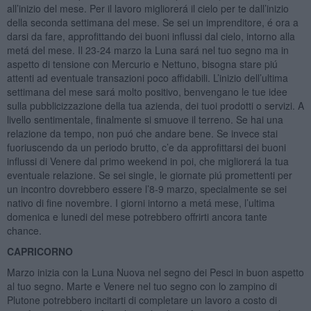
all’inizio del mese. Per il lavoro migliorerá il cielo per te dall’inizio
della seconda settimana del mese. Se sei un imprenditore, é ora a
darsi da fare, approfittando dei buoni influssi dal cielo, intorno alla
metá del mese. Il 23-24 marzo la Luna sará nel tuo segno ma in
aspetto di tensione con Mercurio e Nettuno, bisogna stare piú
attenti ad eventuale transazioni poco affidabili. L’inizio dell’ultima
settimana del mese sará molto positivo, benvengano le tue idee
sulla pubblicizzazione della tua azienda, dei tuoi prodotti o servizi. A
livello sentimentale, finalmente si smuove il terreno. Se hai una
relazione da tempo, non puó che andare bene. Se invece stai
fuoriuscendo da un periodo brutto, c’e da approfittarsi dei buoni
influssi di Venere dal primo weekend in poi, che migliorerá la tua
eventuale relazione. Se sei single, le giornate piú promettenti per
un incontro dovrebbero essere l’8-9 marzo, specialmente se sei
nativo di fine novembre. I giorni intorno a metá mese, l’ultima
domenica e lunedi del mese potrebbero offrirti ancora tante
chance.
CAPRICORNO
Marzo inizia con la Luna Nuova nel segno dei Pesci in buon aspetto
al tuo segno. Marte e Venere nel tuo segno con lo zampino di
Plutone potrebbero incitarti di completare un lavoro a costo di