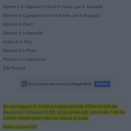
Venere
é in Capricorno fino il 5 marzo, poi in Acquario
Marte
é in Capricorno fino il 5 marzo, poi in Acquario
Giove
é in Pesci
Saturno
é in Acquario
Urano
é in Toro
Nettuno
é in Pesci
Plutone
é in Capricorno
Edit Permay
Se vuoi leggere le notizie principali dell'isola d'Elba iscriviti alla
Newsletter QUInews ELBA.
Arriva gratis tutti i giorni alle 7:00 del
mattino direttamente nella tua casella di posta.
Basta cliccare
QUI