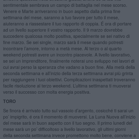
sentimentale sembrava un campo di battaglia nel mese scorso.
Venere e Marte arriveranno in buon aspetto dalla prima fine
settimana del mese, saranno a tuo favore per tutto il mese,
aiuteranno a riassestare il tuo rapporto di coppia. É ora di portare
ad un livello superiore il vostro rapporto. Il 9 marzo dovrebbe
succedere qualcosa molto positiva, specialmente se sei nativo di
fine marzo. Se sei single, marzo sarà il mese quando potresti
incontrare l’amore, intorno a metà mese. Al terzo o al quarto
weekend potresti avere un incontro piacevole. A livello lavorativo,
se sei un imprenditore, finalmente noterai uno sviluppo nei lavori di
cui avrai perso la speranza che vadano a buon fine. Alla metà della
seconda settimana e all’inizio della terza settimana avrai più grinta
per raggiungere i tuoi obiettivi. Complicazioni inaspettati troveranno
facile risoluzione al terzo weekend. L’ultima settimana ti muoverai
verso il successo con molta energia positiva.
TORO
Se finora é arrivato tutto sul vassoio d’argento, cosicché ti sarai un
po’ impigrito, é ora il momento di muoversi. La Luna Nuova all’inizio
del mese sarà in buon aspetto con il tuo segno. Il primo lunedi del
mese sarà un po’ difficoltoso a livello lavorativo, gli ultimi giorni
della seconda settimana invece promettono molto bene, conviene a