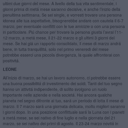
ultimi due giorni del mese. A livello della tua vita sentimentale, i
giorni prima di metá mese saranno decisive, e anche l’inizio della
penultima settimana. Se sei single, e vorresti trovare una persona
idonea alle tua aspettative, bisognerebbe andare con cautela il 6-7
marzo, per eventuale conflitti con le tue amicizie o con una persona
in particolare. Piú chance per trovare la persona giusta l’avrai l’11-
12 marzo, a metá mese, il 21-22 marzo e gli ultimi 3 giorni del
mese. Se hai giá un rapporto consolidato, il mese di marzo andrá
bene, in tutta tranquillitá, solo nel primo veneredi del mese
potrebbe esserci una piccola divergenza, la quale affronterai con
positivitá.
LEONE
All’inizio di marzo, se hai un lavoro autonomo, ci potrebbe essere
una buona possibilitá di investimento dei soldi. Tanti del tuo segno
hanno un attivitá indipendente, di solito svolgono un ruolo
importante nelle aziende e nella societá. Hai ancora qualche
pianeta nel segno difronte al tuo, sará un periodo di lotta il mese di
marzo. Il 7 marzo sará una giornata delicata, molto migliori saranno
i giorni dopo. In una posizione conflittuale sará la Luna con i pianeti
a metá mese, se sei nativo di fine luglio e nella giornata del 21
marzo, se sei nativo dei primi di agosto. Il 23-24 marzo novitá in