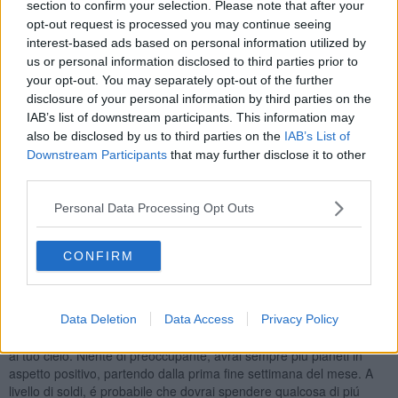
invogliare a mettere a posto la tua vita sentimentale. L’incontro dei
section to confirm your selection. Please note that after your
pianeti sará tra i 2 pianeti governatori del tuo segno, Marte e
opt-out request is processed you may continue seeing
Plutone, ci raggiungerá il pianeta dell’amore, Venere. Se non hai
interest-based ads based on personal information utilized by
fatto finora una scelta decisiva, é ora di farlo. Il buon aspetto con
us or personal information disclosed to third parties prior to
altri pianeti ti assicura la buona riuscita. Il 6-7 marzo dovrebbero
your opt-out. You may separately opt-out of the further
essere giornate piú difficili, specialmente ai nativi di fine ottobre. Le
disclosure of your personal information by third parties on the
giornate prima di metá mese saranno promettenti, se sei single,
IAB’s list of downstream participants. This information may
potresti avere occasione per fare nuove conoscenze. Il 21 marzo
also be disclosed by us to third parties on the
IAB’s List of
sará la giornata piú difficile del mese, sono probabili decisioni
Downstream Participants
that may further disclose it to other
improvvise, inerenti alla famiglia o con l’eventuale partner. L’ultimo
third parties.
weekend del mese sará sereno, come gli ultimi due giorni del
mese, quando potresti fare un incontro interessante. A livello
Personal Data Processing Opt Outs
lavorativo, se sei un imprenditore, conviene darsi da fare subito
all’inizio mese, quando avrai piú pianeti in aspetto positivo al tuo
segno. Il primo lunedi del mese sará un po’ critico, come anche la
CONFIRM
metá del mese. Il cielo migliorerá per te nell’ultimo weekend del
mese e il 30-31 marzo.
SAGITTARIO
Data Deletion
Data Access
Privacy Policy
Il mese di marzo parte con un aspetto difficile dei luminari rispetto
al tuo cielo. Niente di preoccupante, avrai sempre piú pianeti in
aspetto positivo, partendo dalla prima fine settimana del mese. A
livello di soldi, é probabile che dovrai spendere qualcosa di piú