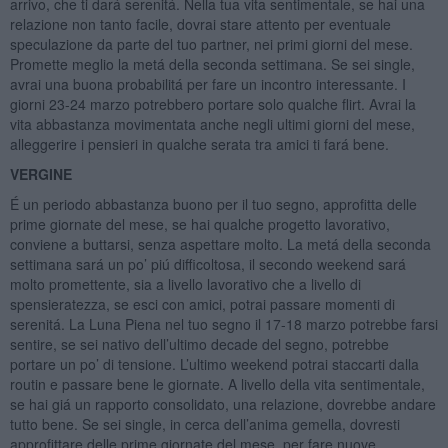
arrivo, che ti dará serenitá. Nella tua vita sentimentale, se hai una
relazione non tanto facile, dovrai stare attento per eventuale
speculazione da parte del tuo partner, nei primi giorni del mese.
Promette meglio la metá della seconda settimana. Se sei single,
avrai una buona probabilitá per fare un incontro interessante. I
giorni 23-24 marzo potrebbero portare solo qualche flirt. Avrai la
vita abbastanza movimentata anche negli ultimi giorni del mese,
alleggerire i pensieri in qualche serata tra amici ti fará bene.
VERGINE
É un periodo abbastanza buono per il tuo segno, approfitta delle
prime giornate del mese, se hai qualche progetto lavorativo,
conviene a buttarsi, senza aspettare molto. La metá della seconda
settimana sará un po’ piú difficoltosa, il secondo weekend sará
molto promettente, sia a livello lavorativo che a livello di
spensieratezza, se esci con amici, potrai passare momenti di
serenitá. La Luna Piena nel tuo segno il 17-18 marzo potrebbe farsi
sentire, se sei nativo dell’ultimo decade del segno, potrebbe
portare un po’ di tensione. L’ultimo weekend potrai staccarti dalla
routin e passare bene le giornate. A livello della vita sentimentale,
se hai giá un rapporto consolidato, una relazione, dovrebbe andare
tutto bene. Se sei single, in cerca dell’anima gemella, dovresti
approfittare delle prime giornate del mese, per fare nuove