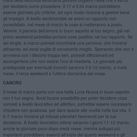
per decidere come procedere. Il 17 e il 24 marzo potrebbero
essere giornate più critiche, ad ogni modo riuscirai a gestire bene
gli impegni. A livello sentimentale se avevi un rapporto non
consolidato, nel mese di marzo le cose si metteranno a posto.
Venere, il pianeta dell’amore in buon aspetto al tuo segno, già nel
primo weekend potrebbe portare cose positive nel tuo rapporto. Se
sei single, a marzo potresti incontrare una persona, che troverai
attraente, ed avrai voglia di conoscerla meglio. Sperando che non ti
annoierà con i discorsi troppo seri, potresti affezionarti ed
accorgertene che non vedrai l’ora di rivederla. Le giornate più
predisposte per eventuali incontri saranno il 9-10 marzo, a metà
mese, il terzo weekend e l’ultima domenica del mese.
CANCRO
Il mese di marzo parte con una bella Luna Nuova in buon aspetto
con il tuo segno. Avrai buone possibilitá per poter decidere cosa
vorresti a livello lavorativo ed affettivo, potrebbe essere necessario
chiudere con qualcosa, per dare spazio alle novitá nella tua vita. Il
6-7 marzo troverai gli influssi planetari favorevoli per la tua
decisione. A livello lavorativo ottime saranno i giorni 11-12 marzo,
anche le giornate poco dopo metá mese, mentre sviluppi piú
importanti potrebbero esserci all’inizio del quarto weekend e gli