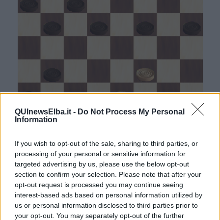
QUInewsElba.it -
Do Not Process My Personal
Information
If you wish to opt-out of the sale, sharing to third parties, or
processing of your personal or sensitive information for
targeted advertising by us, please use the below opt-out
section to confirm your selection. Please note that after your
opt-out request is processed you may continue seeing
6-10
!! (forza il guadagno di una pedina)
14. 19-14
(La migliore: se
interest-based ads based on personal information utilized by
27-23; 13-18! NV; se 21-18; 17-21!; 26x17; 07-12; 18x09; 10-13;
us or personal information disclosed to third parties prior to
17x10; 05x30 NV)
10x19
your opt-out. You may separately opt-out of the further