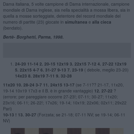
Dama italiana, 5 volte campione di Dama internazionale, campione
mondiale di Dama inglese, sia nella specialità a mossa libera, sia in
quella a mosse sorteggiate, detentore del record mondiale del
numero di partite (23) giocate in
simultanea
e
alla
cieca
(bendato).
Bertè- Borghetti, Parma, 1998.
24-20 11-14 2. 20-15 12x19 3. 22x15 7-12 4. 27-22 12x19
5. 22x15 4-7 6. 31-27 9-13 7. 23-19
( debole, meglio 23-20)
14x23 8. 28x19 7-11 9. 32-28
11x20 10. 28-24 3-7 11. 24x15 13-17
(se 7-11?? 21-17, 11x20,
19-14 10x19 17x3 e il B. è in grande vantaggio)
12. 27-22
?
(errore; per pareggiare occorre 27-23!; 07-11; 30-27; 11x20;
23x16; 06-11; 26-22!; 17x26; 19-14; 10x19; 22x06; 02x11; 29x22
Pari)
10-13 ! 13. 30-27
(Forzata; se 21-18; 07-11 NV; se 19-14; 06-11
NV)