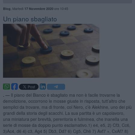
,
Martedì
ore 10:45
Blog
17 Novembre 2020
Un piano sbagliato
. —
Il piano del Bianco è sbagliato ma non è facile trovarne la
demolizione, occorrono le mosse giuste in risposta, tutt’altro che
semplici da trovare, ma di fronte, col Nero, c’è Alekhine, uno dei più
grandi della storia degli scacchi. La sua partita è un capolavoro,
una miniatura per brevità, perentoria e fulminea, che inanella una
serie di mosse da doppio punto esclamativo.1) e4, e5, 2) Cf3, Cc6,
3)Ac4, d6 4) c3, Ag4 5) Db3, Dd7 6) Cg5, Ch6 7) Axf7 +, CxAf7 8)