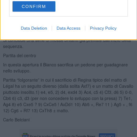
CONFIRM
… Ae7 ! 15) DxTh8 (altrimenti perde la Donna) Ah4 ± matto (con gli
unici due pezzi rimasti a disposizione del Nero). Da notare inoltre
Data Deletion
Data Access
Privacy Policy
come i pezzi dell'ala di Donna siano rimasti nelle case di partenza.
Si conclude una serie di mosse brillanti già previste dall’inizio della
sequenza.
Partita del centro
In questa apertura il Bianco sacrifica un pedone per guadagnare
nello sviluppo.
Partita “folgorante” in cui il sacrificio di Regina tipico del matto di
Légal ha un seguito diverso (dalla solita Axf7) e un matto di Cavallo
piuttosto insolito.1) e4, e5, 2) d4, exd4 3) Ac4, c5 4) Cf3, d6 5) 0-0,
Cb6 6) c3, d3 (per non concedere lo sviluppo con la presa) 7) Te1,
Ag4 8) e5 Cxe5 ? 9) CxCe5 ! AxDd1 10) Ab5 +, Re7 11 ) Ag5 + , f6
12) Cg6 + Rf7 13) CxTh8 ± matto.
Carlo Belciani