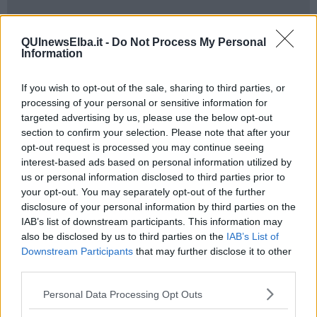
…Rd7 ! (il nero sceglie di mantenere il Cavallo perdendo la Torre)
QUInewsElba.it -
Do Not Process My Personal
10) Dxa8, Dc4 11) f3, Axf3 ! 12) gxAf3, Cd4 ! 13) d3, (se cxCd4,
Information
DxAc1 +, Re2, DxTh1…ecc.) Dd3 14) exCd4
If you wish to opt-out of the sale, sharing to third parties, or
processing of your personal or sensitive information for
targeted advertising by us, please use the below opt-out
section to confirm your selection. Please note that after your
opt-out request is processed you may continue seeing
interest-based ads based on personal information utilized by
us or personal information disclosed to third parties prior to
your opt-out. You may separately opt-out of the further
disclosure of your personal information by third parties on the
IAB’s list of downstream participants. This information may
also be disclosed by us to third parties on the
IAB’s List of
Downstream Participants
that may further disclose it to other
third parties.
Personal Data Processing Opt Outs