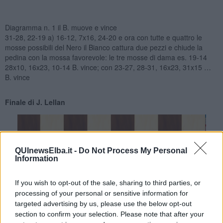
Diagramma n. 1 il B. muove e vince
31-28, 22-19 a) 16-12, 7x16, 24-20 e ora con tutte e quattro le
mosse possibili del Nero il Bianco cattura due pezzi e chiude la
pedina con la mossa favorevole: le tre mosse di dama es. 19-14
28x10, 16x23, 10-14 B. vince; con 23-27, 28-31, 16x23, 31x15 …
B. vince
Finale di J. Lellan
QUInewsElba.it -
Do Not Process My Personal
Information
If you wish to opt-out of the sale, sharing to third parties, or
processing of your personal or sensitive information for
targeted advertising by us, please use the below opt-out
section to confirm your selection. Please note that after your