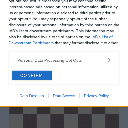
opt-out request is processed you may continue seeing
interest-based ads based on personal information utilized by
us or personal information disclosed to third parties prior to
your opt-out. You may separately opt-out of the further
disclosure of your personal information by third parties on the
IAB’s list of downstream participants. This information may
also be disclosed by us to third parties on the
IAB’s List of
Downstream Participants
that may further disclose it to other
third parties.
Diagramma n.2 ilB. muove e vince
22-18, 31-28, 30-27, 28-24, 16-12 ! 8x15, 27-23 il Bianco riprende
Personal Data Processing Opt Outs
il pezzo e vince per I posizione con accorta manovra (24-28,
23x32, 15-19, 32-28, 19-22, 28-23, 22-26 23-19, 26-29, 19-22!, 29-
CONFIRM
25, 22-26, 25-29, 26-21, 29-25, 21-17, 25-29, 18-14 e il Nero non
riesce a raggiungere il biscacco 4/8).
Finale di F. Arcelli
Data Deletion
Data Access
Privacy Policy