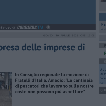
Fa
au
GIOVEDÌ
30 APRILE 2026
ORE 13:08
presa delle imprese di
Q
A L
In Consiglio regionale la mozione di
di 
Scar
Fratelli d'Italia. Amadio: "Le centinaia
con 
di pescatori che lavorano sulle nostre
QUI
coste non possono più aspettare"