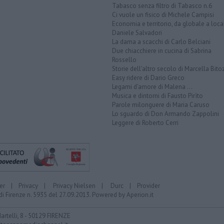
Tabasco senza filtro di Tabasco n.6
Ci vuole un fisico di Michele Campisi
Economia e territorio, da globale a loca
Daniele Salvadori
La dama a scacchi di Carlo Belciani
Due chiacchiere in cucina di Sabrina
Rossello
Storie dell'altro secolo di Marcella Bito
Easy ridere di Dario Greco
Legami d'amore di Malena ...
Musica e dintorni di Fausto Pirìto
Parole milonguere di Maria Caruso
Lo sguardo di Don Armando Zappolini
Leggere di Roberto Cerri
er
|
Privacy
|
Privacy Nielsen
|
Durc
|
Provider
di Firenze n. 5935 del 27.09.2013. Powered by
Aperion.it
Martelli, 8 - 50129 FIRENZE