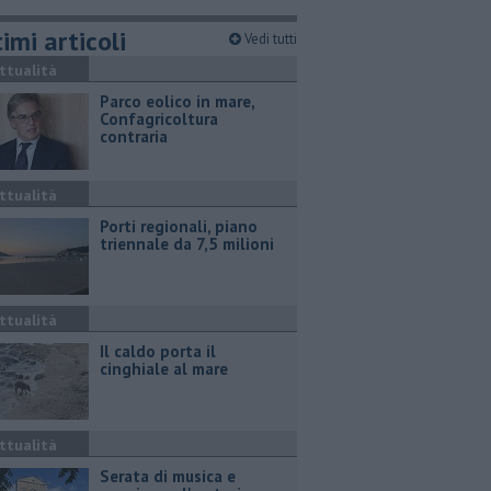
imi articoli
Vedi tutti
ttualità
Parco eolico in mare,
Confagricoltura
contraria
ttualità
Porti regionali, piano
triennale da 7,5 milioni
ttualità
Il caldo porta il
cinghiale al mare
ttualità
Serata di musica e