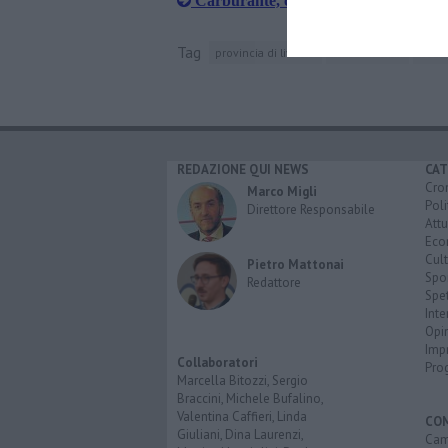
Carburante, chieste misure ad hoc per
Tag
provincia di livorno
fratelli d'italia
tosc
REDAZIONE QUI NEWS
CAT
Cro
Marco Migli
Poli
Direttore Responsabile
Attu
Eco
Cult
Pietro Mattonai
Spo
Redattore
Spet
Inte
Opi
Imp
Collaboratori
Pro
Marcella Bitozzi, Sergio
Braccini, Michele Bufalino,
Valentina Caffieri, Linda
CO
Giuliani, Dina Laurenzi,
Cam