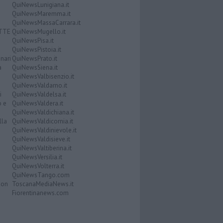
QuiNewsLunigiana.it
QuiNewsMaremma.it
QuiNewsMassaCarrara.it
ATTE
QuiNewsMugello.it
QuiNewsPisa.it
QuiNewsPistoia.it
nari
QuiNewsPrato.it
a
QuiNewsSiena.it
QuiNewsValbisenzio.it
QuiNewsValdarno.it
i
QuiNewsValdelsa.it
o e
QuiNewsValdera.it
QuiNewsValdichiana.it
lla
QuiNewsValdicornia.it
QuiNewsValdinievole.it
QuiNewsValdisieve.it
QuiNewsValtiberina.it
QuiNewsVersilia.it
QuiNewsVolterra.it
QuiNewsTango.com
Don
ToscanaMediaNews.it
Fiorentinanews.com