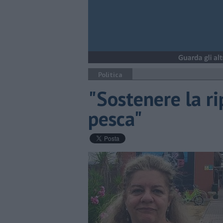
Politica
"Sostenere la ri
pesca"