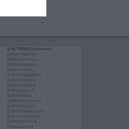
IL NETWORK QuiNews.net
QuiNewsAbetone.it
QuiNewsAmiata.it
QuiNewsAnimali.it
QuiNewsArezzo.it
QuiNewsCasentino.it
QuiNewsCecina.it
QuiNewsChianti.it
QuiNewsCuoio.it
QuiNewsElba.it
i
QuiNewsEmpolese.it
QuiNewsFirenze.it
QuiNewsGarfagnana.it
QuiNewsGrosseto.it
QuiNewsLivorno.it
QuiNewsLucca.it