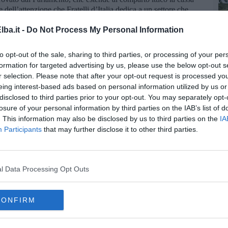
 dell’attenzione che Fratelli d’Italia dedica a un settore che
e una costola importante dell’economia nazionale. Il Governo ha
 la sua, ricalcando quanto fatto dalla Regione Lazio”.
ba.it -
Do Not Process My Personal Information
to opt-out of the sale, sharing to third parties, or processing of your per
formation for targeted advertising by us, please use the below opt-out s
r selection. Please note that after your opt-out request is processed y
eing interest-based ads based on personal information utilized by us or
la d'Elba iscriviti alla
Newsletter QUInews ELBA.
Arriva
disclosed to third parties prior to your opt-out. You may separately opt-
ettamente nella tua casella di posta.
losure of your personal information by third parties on the IAB’s list of
. This information may also be disclosed by us to third parties on the
IA
Participants
that may further disclose it to other third parties.
oscana iscriviti alla
Newsletter QUInews - ToscanaMedia.
amente nella tua casella di posta.
l Data Processing Opt Outs
CONFIRM
lla costa
ta di legge