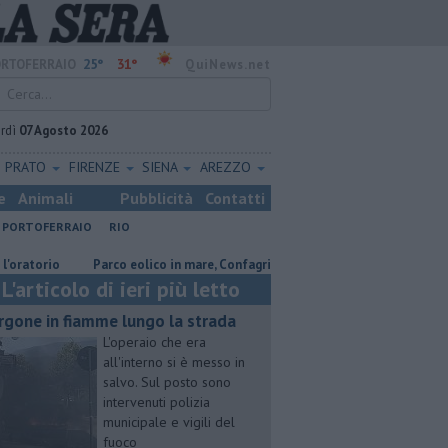
25°
31°
RTOFERRAIO
QuiNews.net
rdì
07 Agosto 2026
PRATO
FIRENZE
SIENA
AREZZO
e
Animali
Pubblicità
Contatti
PORTOFERRAIO
RIO
io
Parco eolico in mare, Confagricoltura contraria
Porti regionali
L'articolo di ieri più letto
rgone in fiamme lungo la strada
L'operaio che era
all'interno si è messo in
salvo. Sul posto sono
intervenuti polizia
municipale e vigili del
fuoco