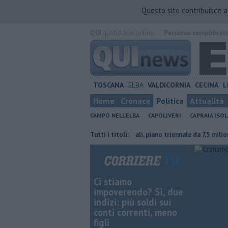
Questo sito contribuisce 
QUI
quotidiano online.
Percorso semplificat
TOSCANA
ELBA
VALDICORNIA
CECINA
L
Home
Cronaca
Politica
Attualità
CAMPO NELL'ELBA
CAPOLIVERI
CAPRAIA ISOL
ricoltura contraria
Porti regionali, piano triennale da 7,5 milioni
Tutti i titoli:
Ci stiamo
impoverendo? Sì, due
indizi: più soldi sui
conti correnti, meno
figli