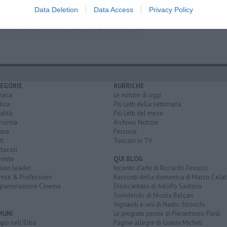
 agricoltori
Data Deletion
Data Access
Privacy Policy
ana
isola d'elba
chiara la porta
governo meloni
EGORIE
RUBRICHE
naca
Le notizie di oggi
tica
Più Letti della settimana
alità
Più Letti del mese
nomia
Archivio Notizie
ura
Persone
rt
Toscani in TV
tacoli
rviste
QUI BLOG
nion Leader
Incontri d'arte di Riccardo Ferrucci
rese & Professioni
Racconti della domenica di Marco Celat
grammazione Cinema
Disincantato di Adolfo Santoro
Sorridendo di Nicola Belcari
Vignaioli e vini di Nadio Stronchi
MUNI
Le pregiate penne di Pierantonio Pardi
po nell'Elba
Pagine allegre di Gianni Micheli