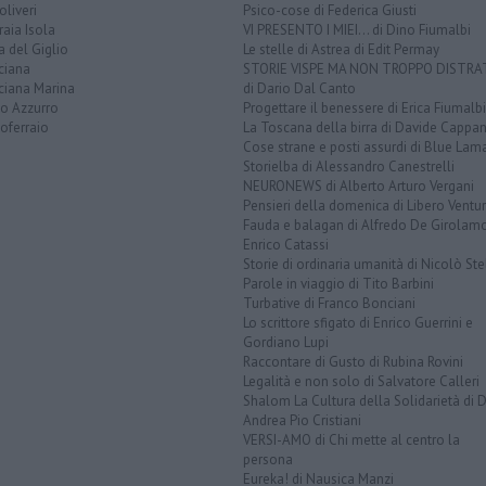
liveri
Psico-cose di Federica Giusti
aia Isola
VI PRESENTO I MIEI... di Dino Fiumalbi
a del Giglio
Le stelle di Astrea di Edit Permay
ciana
STORIE VISPE MA NON TROPPO DISTR
ciana Marina
di Dario Dal Canto
to Azzurro
Progettare il benessere di Erica Fiumalbi
oferraio
La Toscana della birra di Davide Cappan
Cose strane e posti assurdi di Blue Lam
Storielba di Alessandro Canestrelli
NEURONEWS di Alberto Arturo Vergani
Pensieri della domenica di Libero Ventur
Fauda e balagan di Alfredo De Girolam
Enrico Catassi
Storie di ordinaria umanità di Nicolò Ste
Parole in viaggio di Tito Barbini
Turbative di Franco Bonciani
Lo scrittore sfigato di Enrico Guerrini e
Gordiano Lupi
Raccontare di Gusto di Rubina Rovini
Legalità e non solo di Salvatore Calleri
Shalom La Cultura della Solidarietà di 
Andrea Pio Cristiani
VERSI-AMO di Chi mette al centro la
persona
Eureka! di Nausica Manzi