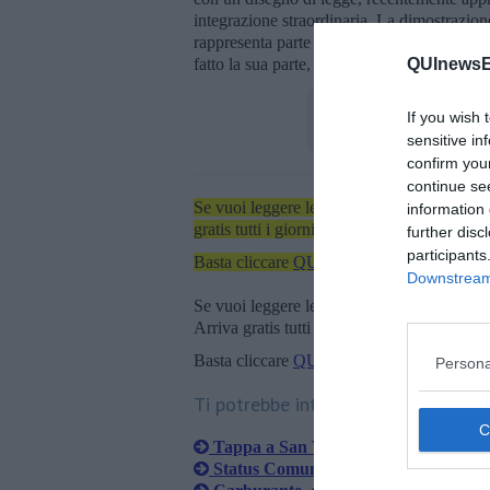
integrazione straordinaria. La dimostrazione
rappresenta parte della tradizione toscana 
fatto la sua parte, la Regione adesso faccia
QUInewsEl
If you wish 
sensitive in
confirm you
continue se
Se vuoi leggere le notizie principali dell'iso
information 
gratis tutti i giorni alle 7:00 del mattino dir
further disc
participants
Basta cliccare
QUI
Downstream 
Se vuoi leggere le notizie principali della T
Arriva gratis tutti i giorni alle 20:00 dirett
Basta cliccare
QUI
Persona
Ti potrebbe interessare anche:
Tappa a San Vincenzo per la tutela de
Status Comunità Marine, c'è la propos