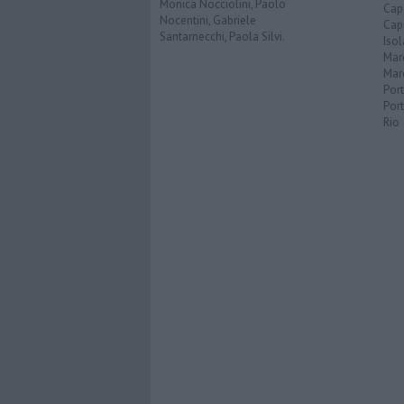
Monica Nocciolini, Paolo
Capo
Nocentini, Gabriele
Capr
Santarnecchi, Paola Silvi.
Isol
Mar
Mar
Por
Port
Rio