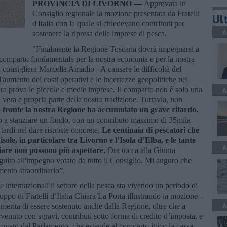
PROVINCIA DI LIVORNO —
Approvata in
Consiglio regionale la mozione presentata da Fratelli
Ult
d'Italia con la quale si chiedevano contributi per
A
sostenere la ripresa delle imprese di pesca.
"Finalmente la Regione Toscana dovrà impegnarsi a
un comparto fondamentale per la nostra economia e per la nostra
a consigliera Marcella Amadio - A causare le difficoltà del
'aumento dei costi operativi e le incertezze geopolitiche nel
ra prova le piccole e medie imprese. Il comparto non è solo una
A
era e propria parte della nostra tradizione. Tuttavia, non
 fronte la nostra Regione ha accumulato un grave ritardo.
 a stanziare un fondo, con un contributo massimo di 35mila
tardi nel dare risposte concrete.
Le centinaia di pescatori che
isole, in particolare tra Livorno e l’Isola d’Elba, e le tante
A
iare non possono più aspettare.
Ora tocca alla Giunta
uito all'impegno votato da tutto il Consiglio. Mi auguro che
mento straordinario”.
 internazionali il settore della pesca sta vivendo un periodo di
ruppo di Fratelli d’Italia Chiara La Porta illustrando la mozione -
A
merita di essere sostenuto anche dalla Regione, oltre che a
venuto con sgravi, contributi sotto forma di credito d’imposta, e
ovato dal Parlamento, che estende al comparto ittico la cassa