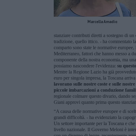
Marcella Amadio
stanziare contributi diretti a sostegno di 
tradizione, quello ittico. - ha commentato l
comparto sono state le normative europee, l
Mediterraneo, fattori che hanno messo a du
componente della nostra economia, ma una v
possiamo nascondere l'evidenza:
su questo
Mentre la Regione Lazio ha già provveduto
euro per singola impresa, la Toscana arriva 
lavorano sulle nostre coste e sulle nostre 
piccole imbarcazioni a conduzione famil
regionale colmare questo divario, dando seg
Giani approvi quanto prima questo stanzia
“A causa delle normative europee e di scelte
grandi difficoltà. - ha evidenziato la capog
Un settore importante per la Toscana e che 
livello nazionale. Il Governo Meloni è inter
con un disegno di legge, recentemente appr