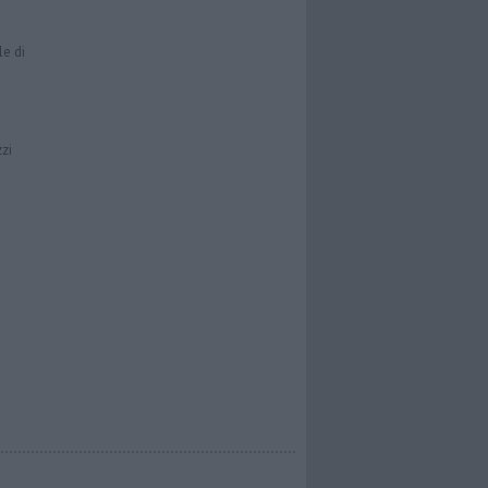
le di
zzi