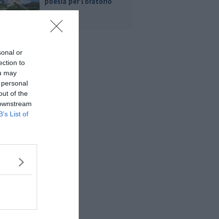
poesia per l'oratorio
sonal or
ection to
ou may
 personal
out of the
 downstream
B’s List of