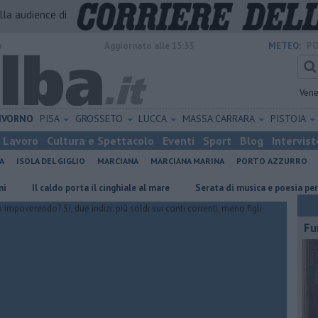
alla audience di
o
Aggiornato alle 15:33
METEO:
PO
Vene
IVORNO
PISA
GROSSETO
LUCCA
MASSA CARRARA
PISTOIA
Lavoro
Cultura e Spettacolo
Eventi
Sport
Blog
Intervist
A
ISOLA DEL GIGLIO
MARCIANA
MARCIANA MARINA
PORTO AZZURRO
Il caldo porta il cinghiale al mare
Serata di musica e poesia per l'orator
Fu