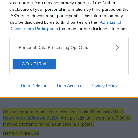
e zone montuose, per attenuarsi gradualmente in serata. Mare
your opt-out. You may separately opt-out of the further
agitato a sud dell'Elba, molto mosso a nord; domenica ovunque
disclosure of your personal information by third parties on the
molto mosso tendente a mosso.
IAB’s list of downstream participants. This information may
also be disclosed by us to third parties on the
IAB’s List of
Downstream Participants
that may further disclose it to other
third parties.
La Sala operativa della protezione civile regionale ha
confermato il
Personal Data Processing Opt Outs
codice arancione
per l'intera giornata di sabato 5 Dicembre per le
aree della Lunigiana, Bisenzio, Ombrone pistoiese e valle dell'Arno.
CONFIRM
Codice giallo
, invece, per l'intera regione, a partire dalla
mezzanotte di sabato e per la giornata di domenica 6 Dicembre.
Data Deletion
Data Access
Privacy Policy
Se vuoi leggere le notizie principali dell'isola d'Elba iscriviti alla
Newsletter QUInews ELBA.
Arriva gratis tutti i giorni alle 7:00 del
mattino direttamente nella tua casella di posta.
Basta cliccare
QUI