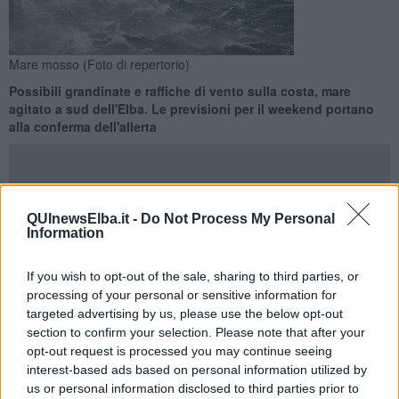
Mare mosso (Foto di repertorio)
Possibili grandinate e raffiche di vento sulla costa, mare
agitato a sud dell'Elba. Le previsioni per il weekend portano
alla conferma dell'allerta
QUInewsElba.it -
Do Not Process My Personal
Information
FIRENZE —
Prosegue l'ondata di maltempo che interessa tutta la
Toscana già da alcuni giorni.
If you wish to opt-out of the sale, sharing to third parties, or
Piogge diffuse sulle zone nord occidentali della regione, anche a
processing of your personal or sensitive information for
carattere temporalesco, particolarmente significative sui rilievi. Sulle
targeted advertising by us, please use the below opt-out
altre zone piogge sparse, in intensificazione dalla sera soprattutto
section to confirm your selection. Please note that after your
su senese e aretino, al nord e
sulla costa possibili temporali
opt-out request is processed you may continue seeing
soprattutto dove saranno possibili anche raffiche di vento e
interest-based ads based on personal information utilized by
grandinate
. Il vento soffierà forte nel corso della giornata di oggi,
us or personal information disclosed to third parties prior to
sabato, soprattutto su Arcipelago, costa centro meridionale, colline