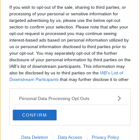
Lo squalo,
4 metri di lunghezza
, è risultato un esemplare di
Mako
.
Per parecchi minuti ha girato attorno all'imbarcazione, pinna in
If you wish to opt-out of the sale, sharing to third parties, or
superficie, per poi colpirla ripetutamente.
Un attacco in piena
processing of your personal or sensitive information for
regola
prima di allontanarsi negli abissi. Bilancio: esperienza
targeted advertising by us, please use the below opt-out
indimenticabile per i tre pescatori, una cassetta rotta.
section to confirm your selection. Please note that after your
opt-out request is processed you may continue seeing
interest-based ads based on personal information utilized by
us or personal information disclosed to third parties prior to
your opt-out. You may separately opt-out of the further
disclosure of your personal information by third parties on the
Se vuoi leggere le notizie principali dell'isola d'Elba iscriviti alla
IAB’s list of downstream participants. This information may
Newsletter QUInews ELBA.
Arriva gratis tutti i giorni alle 7:00 del
also be disclosed by us to third parties on the
IAB’s List of
mattino direttamente nella tua casella di posta.
Downstream Participants
that may further disclose it to other
third parties.
Basta cliccare
QUI
Personal Data Processing Opt Outs
Se vuoi leggere le notizie principali della Toscana iscriviti alla
Newsletter QUInews - ToscanaMedia.
Arriva gratis tutti i giorni
alle 20:00 direttamente nella tua casella di posta.
CONFIRM
Basta cliccare
QUI
Videogallery
Data Deletion
Data Access
Privacy Policy