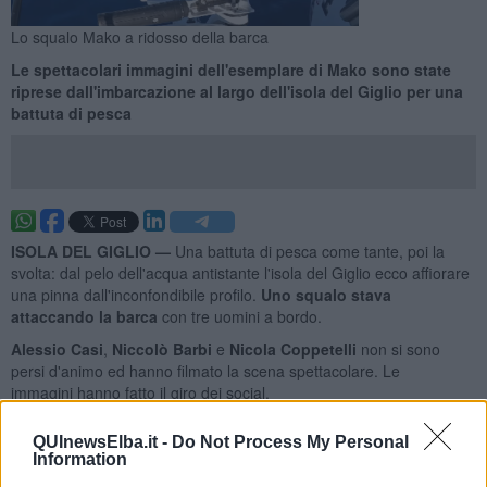
Lo squalo Mako a ridosso della barca
Le spettacolari immagini dell'esemplare di Mako sono state
riprese dall'imbarcazione al largo dell'isola del Giglio per una
battuta di pesca
ISOLA DEL GIGLIO —
Una battuta di pesca come tante, poi la
svolta: dal pelo dell'acqua antistante l'isola del Giglio ecco affiorare
una pinna dall'inconfondibile profilo.
Uno squalo stava
attaccando la barca
con tre uomini a bordo.
Alessio Casi
,
Niccolò Barbi
e
Nicola Coppetelli
non si sono
persi d'animo ed hanno filmato la scena spettacolare. Le
immagini hanno fatto il giro dei social.
QUInewsElba.it -
Do Not Process My Personal
Information