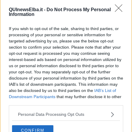
attivato tutti gli atti necessari per garantire la continuità dei percorsi
terapeutici anche per il 2026”.
QUInewsElba.it -
Do Not Process My Personal
Information
If you wish to opt-out of the sale, sharing to third parties, or
processing of your personal or sensitive information for
L’assessora al welfare interviene per fare chiarezza in merito alle
targeted advertising by us, please use the below opt-out
notizie circolate in queste ore.
section to confirm your selection. Please note that after your
opt-out request is processed you may continue seeing
“Già nel mese di novembre – ricostruisce – l’assessorato ha avviato
interest-based ads based on personal information utilized by
un confronto con la direzione competente sulla proroga del regime
us or personal information disclosed to third parties prior to
transitorio per i trattamenti cognitivo-comportamentali, compresi
your opt-out. You may separately opt-out of the further
quelli basati sul metodo Aba. Il 10 dicembre è stato formalmente
disclosure of your personal information by third parties on the
avviato l’iter per l’iscrizione della delibera all’ordine del giorno della
IAB’s list of downstream participants. This information may
giunta del 22 dicembre”.
also be disclosed by us to third parties on the
IAB’s List of
Downstream Participants
that may further disclose it to other
La proposta prevede la prosecuzione di tutte le terapie Aba
third parties.
attualmente in corso, il rinnovo delle richieste già presentate e
l’attivazione di nuove prescrizioni per l’intero anno 2026. È previsto
Personal Data Processing Opt Outs
un rimborso giornaliero di 20 euro, fino a un massimo mensile di
620 euro, con uno stanziamento complessivo regionale pari a 2,6
milioni di euro.
CONFIRM