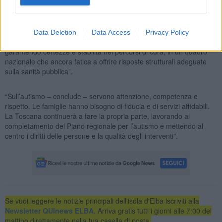
“So bene – prosegue Monni – quanto la continuità delle terapie sia
fondamentale per i ragazzi e per le loro famiglie. Per questo la
Data Deletion
Data Access
Privacy Policy
Regione Toscana ha scelto di assumersi una responsabilità chiara,
garantendo certezze e stabilità nei percorsi di cura, in un quadro
nazionale che ancora fatica a offrire risposte strutturali adeguate
sulla sanità pubblica”.
“Sull’autismo – conclude – servono attenzione, competenza e
rispetto. Le famiglie hanno bisogno di fiducia e di servizi affidabili.
La Toscana continuerà a fare la propria parte, lavorando al
completamento del Piano regionale per l’autismo e mettendo al
centro i diritti delle persone e la qualità degli interventi”.
Se vuoi leggere le notizie principali dell'isola d'Elba iscriviti alla
Newsletter QUInews ELBA.
Arriva gratis tutti i giorni alle 7:00 del
mattino direttamente nella tua casella di posta.