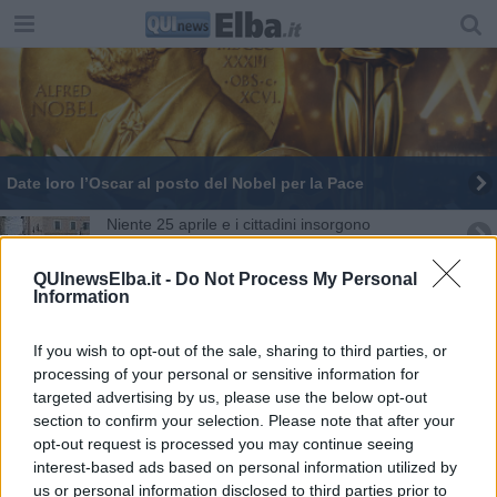
​Date loro l’Oscar al posto del Nobel per la Pace
Niente 25 aprile e i cittadini insorgono
Scomparso Elio Mazzei, reduce dei lager
QUInewsElba.it -
Do Not Process My Personal
Information
​Hilsenrath e le 9 omotipie tra Nazismo, Sionismo
e Americanismo" (4^ parte)
If you wish to opt-out of the sale, sharing to third parties, or
Medaglia della città per Olimpia, la mozione
processing of your personal or sensitive information for
targeted advertising by us, please use the below opt-out
L'Elba e Bibbiena unite da un nome su una roccia
section to confirm your selection. Please note that after your
opt-out request is processed you may continue seeing
interest-based ads based on personal information utilized by
Suggerimenti per Hannah Arendt e La banalità
del male
us or personal information disclosed to third parties prior to