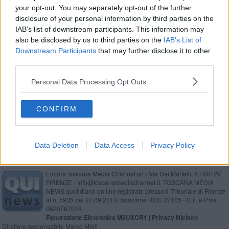
your opt-out. You may separately opt-out of the further
Il Cerboni ricorda Elio Mazzei
disclosure of your personal information by third parties on the
IAB’s list of downstream participants. This information may
Giorno della Memoria, studenti elbani a Firenze
also be disclosed by us to third parties on the
IAB’s List of
Downstream Participants
that may further disclose it to other
Un 25 Aprile pieno di emozioni a Portoferraio
third parties.
Medaglia per il padre di Vasco catturato all'Elba
Personal Data Processing Opt Outs
​Un chiarimento, Chris Hedges e qualche
CONFIRM
domanda
Data Deletion
Data Access
Privacy Policy
Editore Toscana Media Channel srl - Via Dei Martelli, 8 - 50129
FIRENZE - info@toscanamediachannel.it. TOSCANA MEDIA
NEWS quotidiano on line registrato presso il Tribunale di Firenze
al n. 5935 del 27.09.2013. Iscrizione ROC 22105 - C.F. e P.Iva
0620787048
Fatturazione Elettronica M5UXCR1 |
Privacy Nielsen
Direttore responsabile Marco Migli