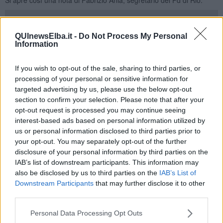
QUInewsElba.it -
Do Not Process My Personal
Information
"Parole che mi apparvero pesanti come pietre, perché pronunciate
da un Sindaco consapevole dei rischi ai quali andava incontro la
propria comunità. - prosegue Ania -
If you wish to opt-out of the sale, sharing to third parties, or
Ciò che accadde in quelle lunghe settimane si poteva
processing of your personal or sensitive information for
prevedere, evitare e almeno mitigare negli effetti.
targeted advertising by us, please use the below opt-out
Si poteva discutere apertamente della fragilità del Piano di Rio. Si
section to confirm your selection. Please note that after your
doveva attivare la macchina comunale per
predisporre un piano
opt-out request is processed you may continue seeing
di emergenza da far scattare in caso di nuovi sinkhole".
interest-based ads based on personal information utilized by
"La sensazione che provai allora è la stessa che provo oggi: che si
us or personal information disclosed to third parties prior to
arrivi sempre tardi e che il silenzio dell’Amministrazione
your opt-out. You may separately opt-out of the further
Comunale, ieri come oggi, prevalga sulla ricerca della migliore
disclosure of your personal information by third parties on the
soluzione per il bene della comunità. - aggiunge Ania -
E così
IAB’s list of downstream participants. This information may
è stato anche in occasione dell’iniziativa pubblica con la Presidente
also be disclosed by us to third parties on the
IAB’s List of
della Provincia e il consigliere regionale Alessandro Franchi: il
Downstream Participants
that may further disclose it to other
Sindaco e la Giunta hanno deciso di non partecipare, di sottrarsi al
third parties.
confronto e di non condividere con le altre istituzioni e con i cittadini
un momento tanto delicato.
Personal Data Processing Opt Outs
Peccato, un’occasione persa".