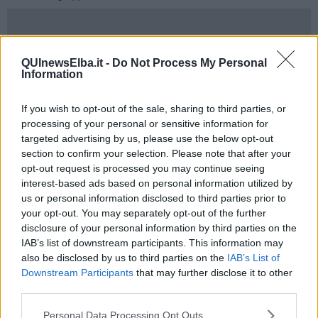
"Si prospetta un isolamento che rischia di paralizzare i versanti di
QUInewsElba.it -
Do Not Process My Personal
Rio Marina e Cavo, mettendo a serio rischio la continuità dei
Information
soccorsi sanitari e l’economia locale. Di fronte a questo scenario
critico, il gruppo consiliare "Cambiamo!" denuncia il silenzio
If you wish to opt-out of the sale, sharing to third parties, or
dell'Amministrazione Comunale e chiede ufficialmente la
processing of your personal or sensitive information for
convocazione di un Consiglio Comunale Straordinario e Aperto",
targeted advertising by us, please use the below opt-out
prosegue la minoranza riese.
section to confirm your selection. Please note that after your
"Nonostante la nostra richiesta di chiarimenti protocollata il 4 Marzo
opt-out request is processed you may continue seeing
scorso, subito dopo l'incontro all'Hotel Rio, ad oggi il Sindaco e la
interest-based ads based on personal information utilized by
Giunta non hanno fornito alcuna risposta", dichiarano i consiglieri
us or personal information disclosed to third parties prior to
Mirco Giordani, Fortunato Fortunati, Pierluigi Casini e Giovanni
your opt-out. You may separately opt-out of the further
Schezzini.
disclosure of your personal information by third parties on the
"Siamo preoccupati:
non esiste ancora un piano di emergenza
IAB’s list of downstream participants. This information may
sanitaria condiviso e manca una piazzola per l'elisoccorso nel
also be disclosed by us to third parties on the
IAB’s List of
versante est di Rio, presidio fondamentale dato che i tempi di
Downstream Participants
that may further disclose it to other
percorrenza verso l'ospedale raddoppieranno a causa della
third parties.
chiusura
".
Personal Data Processing Opt Outs