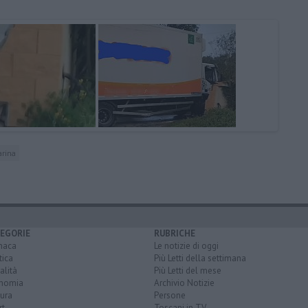
arina
EGORIE
RUBRICHE
naca
Le notizie di oggi
tica
Più Letti della settimana
alità
Più Letti del mese
nomia
Archivio Notizie
ura
Persone
rt
Toscani in TV