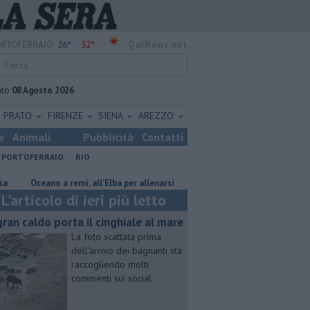
26°
32°
RTOFERRAIO
QuiNews.net
ato
08 Agosto 2026
PRATO
FIRENZE
SIENA
AREZZO
e
Animali
Pubblicità
Contatti
PORTOFERRAIO
RIO
no a remi, all'Elba per allenarsi
Mola, "troppi rifiuti e barche sulla duna"
L'articolo di ieri più letto
 gran caldo porta il cinghiale al mare
La foto scattata prima
dell'arrivo dei bagnanti sta
raccogliendo molti
commenti sui social