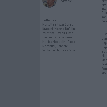
Redattore
Spet
Inte
Opi
Imp
Collaboratori
Pro
Marcella Bitozzi, Sergio
Braccini, Michele Bufalino,
Valentina Caffieri, Linda
CO
Giuliani, Dina Laurenzi,
Cam
Monica Nocciolini, Paolo
Capo
Nocentini, Gabriele
Capr
Santarnecchi, Paola Silvi.
Isol
Mar
Mar
Por
Port
Rio