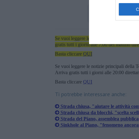
Se vuoi leggere le notizie principali dell'iso
gratis tutti i giorni alle 7:00 del mattino dir
Basta cliccare
QUI
Se vuoi leggere le notizie principali della T
Arriva gratis tutti i giorni alle 20:00 dirett
Basta cliccare
QUI
Ti potrebbe interessare anche:
Strada chiusa, "aiutare le attività co
Strada chiusa da blocchi, "scelta scel
Strada del Piano, assemblea pubblica
Sinkhole al Piano, "fenomeno ancora 