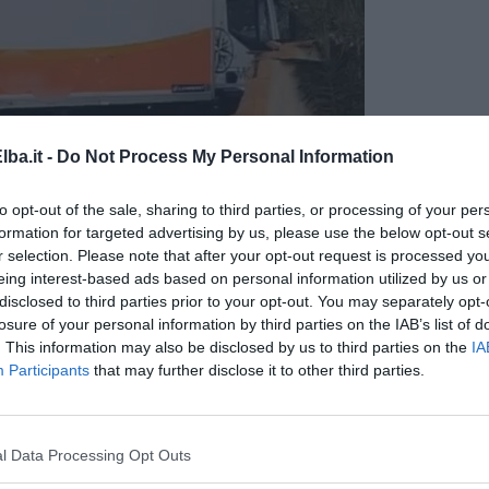
ba.it -
Do Not Process My Personal Information
to opt-out of the sale, sharing to third parties, or processing of your per
formation for targeted advertising by us, please use the below opt-out s
camion, danni ad un muro privato e ad una parte di condotta idrica
r selection. Please note that after your opt-out request is processed y
eing interest-based ads based on personal information utilized by us or
disclosed to third parties prior to your opt-out. You may separately opt-
 di Rio e il camion è stato poi fatto tornare indietro.
losure of your personal information by third parties on the IAB’s list of
 a passare da quella strada sono esasperati e ancora non è dato
. This information may also be disclosed by us to third parties on the
IA
rire la strada provinciale 26. L'ultima informazione arrivata
Participants
that may further disclose it to other third parties.
 dei risultati dei rilievi sulla strada che sarebbero arrivati a fine
ostoso, da attivare in caso di riapertura, almeno parziale della
l Data Processing Opt Outs
orta a Rio Marina è chiusa dallo scorso 5 Marzo e fra una
i disagi che ne seguiranno.