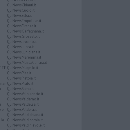
QuiNewsChianti.it
QuiNewsCuoio.it
QuiNewsElba.it
QuiNewsEmpolese.it
i
QuiNewsFirenze.it
QuiNewsGarfagnana.it
QuiNewsGrosseto.it
QuiNewsLivorno.it
QuiNewsLucca.it
QuiNewsLunigiana.it
QuiNewsMaremma.it
QuiNewsMassaCarrara.it
ATTE
QuiNewsMugello.it
QuiNewsPisa.it
QuiNewsPistoia.it
nari
QuiNewsPrato.it
a
QuiNewsSiena.it
QuiNewsValbisenzio.it
QuiNewsValdarno.it
i
QuiNewsValdelsa.it
o e
QuiNewsValdera.it
QuiNewsValdichiana.it
lla
QuiNewsValdicornia.it
QuiNewsValdinievole.it