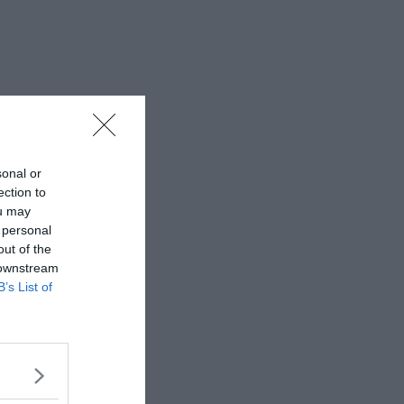
sonal or
ection to
ou may
 personal
out of the
 downstream
B’s List of