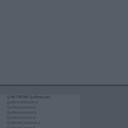
IL NETWORK QuiNews.net
QuiNewsAbetone.it
QuiNewsAmiata.it
QuiNewsAnimali.it
QuiNewsArezzo.it
QuiNewsCasentino.it
QuiNewsCecina.it