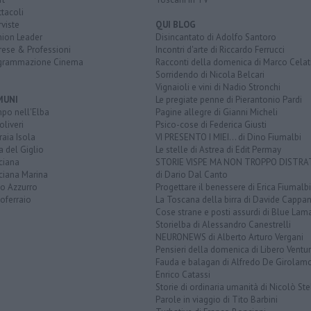
tacoli
rviste
QUI BLOG
nion Leader
Disincantato di Adolfo Santoro
rese & Professioni
Incontri d'arte di Riccardo Ferrucci
grammazione Cinema
Racconti della domenica di Marco Celat
Sorridendo di Nicola Belcari
Vignaioli e vini di Nadio Stronchi
MUNI
Le pregiate penne di Pierantonio Pardi
po nell'Elba
Pagine allegre di Gianni Micheli
liveri
Psico-cose di Federica Giusti
aia Isola
VI PRESENTO I MIEI... di Dino Fiumalbi
a del Giglio
Le stelle di Astrea di Edit Permay
ciana
STORIE VISPE MA NON TROPPO DISTR
ciana Marina
di Dario Dal Canto
to Azzurro
Progettare il benessere di Erica Fiumalbi
oferraio
La Toscana della birra di Davide Cappan
Cose strane e posti assurdi di Blue Lam
Storielba di Alessandro Canestrelli
NEURONEWS di Alberto Arturo Vergani
Pensieri della domenica di Libero Ventur
Fauda e balagan di Alfredo De Girolam
Enrico Catassi
Storie di ordinaria umanità di Nicolò Ste
Parole in viaggio di Tito Barbini