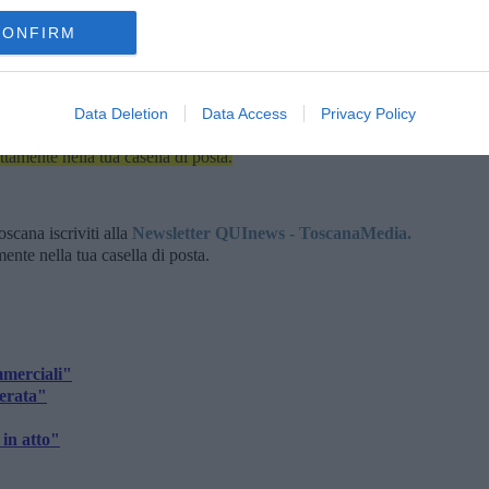
CONFIRM
Data Deletion
Data Access
Privacy Policy
la d'Elba iscriviti alla
Newsletter QUInews ELBA.
Arriva
ettamente nella tua casella di posta.
oscana iscriviti alla
Newsletter QUInews - ToscanaMedia.
amente nella tua casella di posta.
mmerciali"
lerata"
in atto"