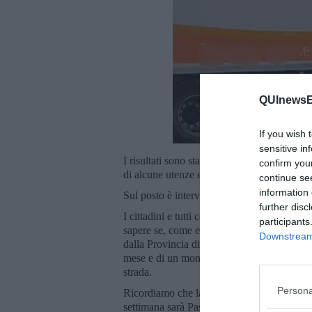
QUInewsEl
If you wish 
sensitive in
I risultati sono stati: danni importanti al 
confirm you
di alcune utenze e traffico paralizzato.
continue se
information 
Sul posto è intervenuta la polizia municipale
further disc
I cittadini e tutti coloro che sono obbligati
participants
sapere se, come e quando sarà possibile riap
Downstream 
dalla Provincia di Livorno riferiva dell'attesa
mese e di un monitoraggio continuo, molto c
strada.
Persona
Ricordiamo che la strada provinciale che p
settimana sarà Pasqua, con tutti gli ulterior