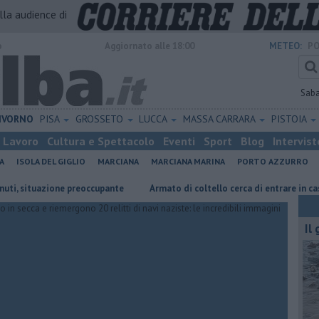
alla audience di
o
Aggiornato alle 18:00
METEO:
PO
Sab
IVORNO
PISA
GROSSETO
LUCCA
MASSA CARRARA
PISTOIA
Lavoro
Cultura e Spettacolo
Eventi
Sport
Blog
Intervist
A
ISOLA DEL GIGLIO
MARCIANA
MARCIANA MARINA
PORTO AZZURRO
zione preoccupante
Armato di coltello cerca di entrare in casa
Ocea
Il