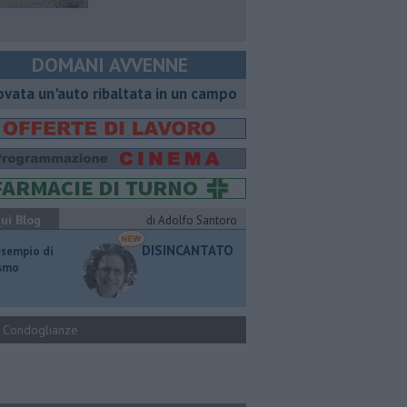
DOMANI AVVENNE
ovata un'auto ribaltata in un campo
ui Blog
di Adolfo Santoro
DISINCANTATO
esempio di
ismo
Condoglianze