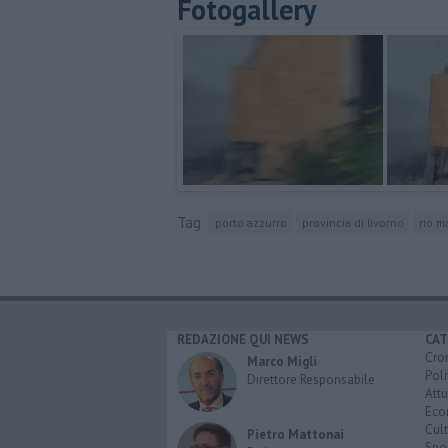
Fotogallery
Tag
porto azzurro
provincia di livorno
rio m
REDAZIONE QUI NEWS
CAT
Cro
Marco Migli
Poli
Direttore Responsabile
Attu
Eco
Cult
Pietro Mattonai
Spo