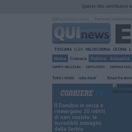
Questo sito contribuisce 
QUI
quotidiano online.
Percorso semplificat
TOSCANA
ELBA
VALDICORNIA
CECINA
L
Home
Cronaca
Politica
Attualità
CAMPO NELL'ELBA
CAPOLIVERI
CAPRAIA ISOL
Mola, "troppi rifiuti e barche sulla duna"
Tutti i titoli:
Rissa fra detenuti, situa
Il Danubio in secca e
riemergono 20 relitti
di navi naziste: le
incredibili immagini
dalla Serbia