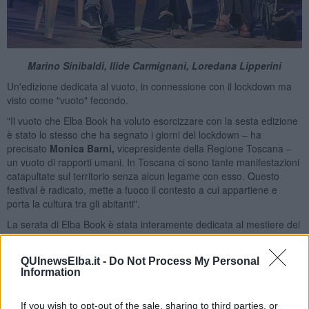
Marino Sinibaldi, Ilide Carmignani, Loredana Lipperini
Un'edizione dedicata al vuoto, in connessione con il lockdown ma
visto come "vuoto" fecondo.
"Il vuoto che Elba Book ha voluto esorcizzare con la sesta edizione
è stato lo stesso che ha segnato i giorni del lockdown – ha
precisato
Monica Barni,
vicepresidente della Regione Toscana –
un vuoto di rapporti umani. In Toscana ci sono tante manifestazioni
catapultate sul territorio senza alcun legame con esso. Questo
festival è radicato, mette a fuoco il contesto a cui appartiene e
porta la cultura tra gli abitanti".
La serata di Elba Book è stata interamente dedicata al mestiere dei
traduttori, costruttori di ponti e quindi di pace.
QUInewsElba.it -
Do Not Process My Personal
Information
If you wish to opt-out of the sale, sharing to third parties, or