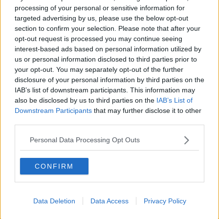
processing of your personal or sensitive information for
targeted advertising by us, please use the below opt-out
section to confirm your selection. Please note that after your
opt-out request is processed you may continue seeing
interest-based ads based on personal information utilized by
us or personal information disclosed to third parties prior to
your opt-out. You may separately opt-out of the further
disclosure of your personal information by third parties on the
IAB’s list of downstream participants. This information may
also be disclosed by us to third parties on the
IAB’s List of
Downstream Participants
that may further disclose it to other
third parties.
Gianlica Coci, Ilide Carmignani, Roberta Bergamaschi e Aldo
Claris Appiani
Personal Data Processing Opt Outs
"Ho sempre pensato che senza di loro non avremmo potuto
conoscere nulla – ha affermato
Aldo Appiani
– l’atroce vicenda di
CONFIRM
Lorenzo testimonia il trionfo della violenza, della prevaricazione
quotidiana e della cialtroneria di chi ha il dovere di proteggere gli
altri. La nostra è una storia di sopraffazione, ma esistono persone, i
Data Deletion
Data Access
Privacy Policy
traduttori, che si immedesimano nell’altro e in altre culture per
incontrarsi pacificamente. Capire significa convivere. Per questo