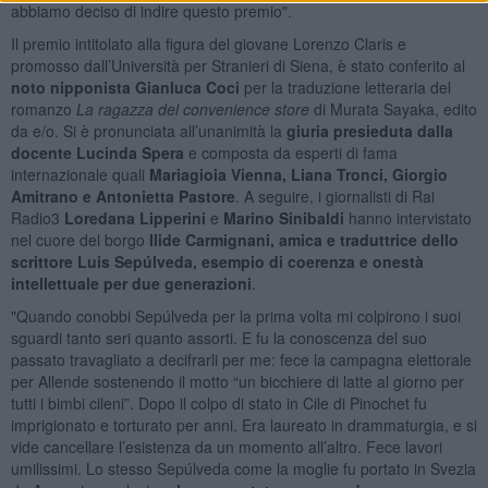
abbiamo deciso di indire questo premio".
Il premio intitolato alla figura del giovane Lorenzo Claris e
promosso dall’Università per Stranieri di Siena, è stato conferito al
noto nipponista
Gianluca Coci
per la traduzione letteraria del
romanzo
La ragazza del convenience store
di Murata Sayaka, edito
da e/o. Si è pronunciata all’unanimità la
giuria presieduta dalla
docente Lucinda Spera
e composta da esperti di fama
internazionale quali
Mariagioia Vienna
, Liana Tronci, Giorgio
Amitrano e Antonietta Pastore
. A seguire, i giornalisti di Rai
Radio3
Loredana Lipperini
e
Marino Sinibaldi
hanno intervistato
nel cuore del borgo
Ilide Carmignani, amica e traduttrice dello
scrittore Luis Sepúlveda, esempio di coerenza e onestà
intellettuale per due generazioni
.
"Quando conobbi Sepúlveda per la prima volta mi colpirono i suoi
sguardi tanto seri quanto assorti. E fu la conoscenza del suo
passato travagliato a decifrarli per me: fece la campagna elettorale
per Allende sostenendo il motto “un bicchiere di latte al giorno per
tutti i bimbi cileni”. Dopo il colpo di stato in Cile di Pinochet fu
imprigionato e torturato per anni. Era laureato in drammaturgia, e si
vide cancellare l’esistenza da un momento all’altro. Fece lavori
umilissimi. Lo stesso Sepúlveda come la moglie fu portato in Svezia