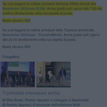
Se vuoi leggere le notizie principali dell'isola d'Elba iscriviti alla
Newsletter QUInews ELBA.
Arriva gratis tutti i giorni alle 7:00 del
mattino direttamente nella tua casella di posta.
Basta cliccare
QUI
Se vuoi leggere le notizie principali della Toscana iscriviti alla
Newsletter QUInews - ToscanaMedia.
Arriva gratis tutti i giorni
alle 20:00 direttamente nella tua casella di posta.
Basta cliccare
QUI
Fotogallery
Ti potrebbe interessare anche:
Elba Book, Premio Appiani e omaggio a Sepúlveda
Premio Appiani, il vincitore dell'edizione 2020