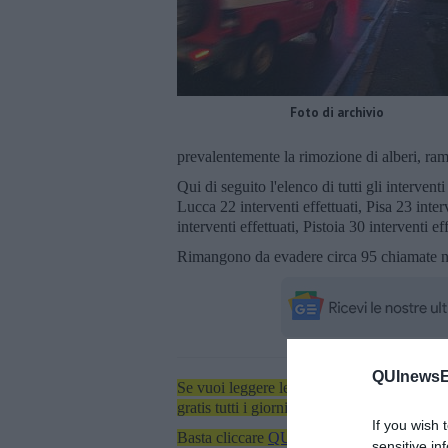
Foto di archivio
prevalentemente la rimozione di alberi, rami
Qui di seguito l'elenco di tutti gli interven
Lucca 22 interventi effettuati, Pisa 23 inter
interventi effettuati, Pistoia 30 interventi eff
Rimangono da evadere circa 95 chiamate ne
QUInewsEl
Se vuoi leggere le notizie principali dell'iso
gratis tutti i giorni alle 7:00 del mattino dir
If you wish 
Basta cliccare
QUI
sensitive in