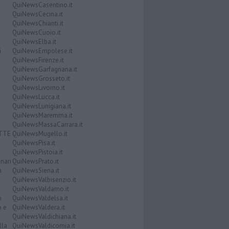
QuiNewsCasentino.it
QuiNewsCecina.it
QuiNewsChianti.it
QuiNewsCuoio.it
QuiNewsElba.it
i
QuiNewsEmpolese.it
QuiNewsFirenze.it
QuiNewsGarfagnana.it
QuiNewsGrosseto.it
QuiNewsLivorno.it
QuiNewsLucca.it
QuiNewsLunigiana.it
QuiNewsMaremma.it
QuiNewsMassaCarrara.it
ATTE
QuiNewsMugello.it
QuiNewsPisa.it
QuiNewsPistoia.it
nari
QuiNewsPrato.it
a
QuiNewsSiena.it
QuiNewsValbisenzio.it
QuiNewsValdarno.it
i
QuiNewsValdelsa.it
o e
QuiNewsValdera.it
QuiNewsValdichiana.it
lla
QuiNewsValdicornia.it