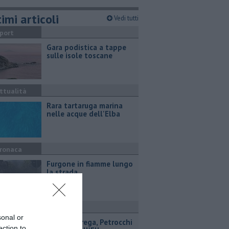
imi articoli
Vedi tutti
port
Gara podistica a tappe
sulle isole toscane
ttualità
Rara tartaruga marina
nelle acque dell'Elba
ronaca
Furgone in fiamme lungo
la strada
ultura
sonal or
Premio Strega, Petrocchi
ection to