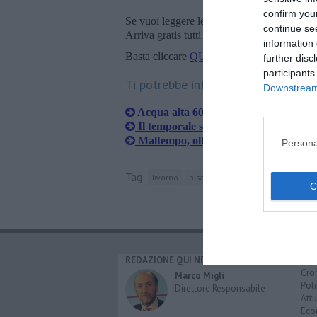
confirm you
Se vuoi leggere le notizie principali della T
continue se
Arriva gratis tutti i giorni alle 20:00 dirett
information 
Basta cliccare
QUI
further disc
participants
Ti potrebbe interessare anche:
Downstream 
Acqua alta 60 centimetri, strade e cas
Il temporale si abbatte sull'Elba
Maltempo, oltre 109mila fulmini in 12
Persona
Tag
livorno
pisa
grosseto
capraia
lucca
REDAZIONE QUI NEWS
CAT
Cro
Marco Migli
Poli
Direttore Responsabile
Attu
Eco