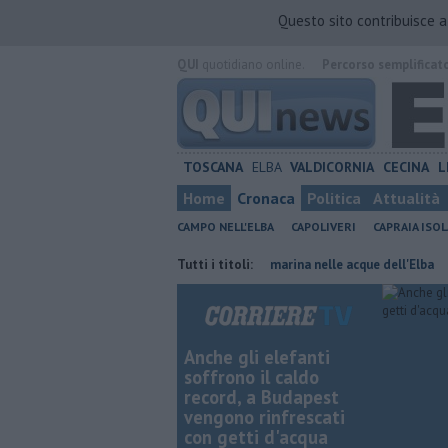
Questo sito contribuisce 
QUI
quotidiano online.
Percorso semplificat
TOSCANA
ELBA
VALDICORNIA
CECINA
L
Home
Cronaca
Politica
Attualità
CAMPO NELL'ELBA
CAPOLIVERI
CAPRAIA ISOL
lle isole toscane
Rara tartaruga marina nelle acque dell'Elba
Tutti i titoli:
Fur
Anche gli elefanti
soffrono il caldo
record, a Budapest
vengono rinfrescati
con getti d'acqua