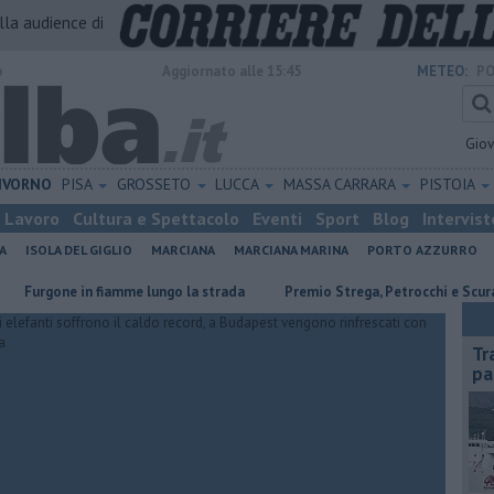
alla audience di
o
Aggiornato alle 15:45
METEO:
PO
Gio
IVORNO
PISA
GROSSETO
LUCCA
MASSA CARRARA
PISTOIA
Lavoro
Cultura e Spettacolo
Eventi
Sport
Blog
Intervist
A
ISOLA DEL GIGLIO
MARCIANA
MARCIANA MARINA
PORTO AZZURRO
gone in fiamme lungo la strada
Premio Strega, Petrocchi e Scurati all'E
Tr
pa