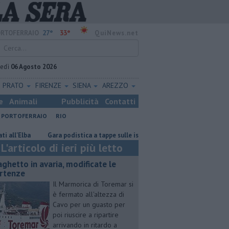
27°
33°
RTOFERRAIO
QuiNews.net
vedì
06 Agosto 2026
PRATO
FIRENZE
SIENA
AREZZO
e
Animali
Pubblicità
Contatti
PORTOFERRAIO
RIO
lba
Gara podistica a tappe sulle isole toscane
Rara tartaruga mari
L'articolo di ieri più letto
aghetto in avaria, modificate le
rtenze
Il Marmorica di Toremar si
è fermato all'altezza di
Cavo per un guasto per
poi riuscire a ripartire
arrivando in ritardo a