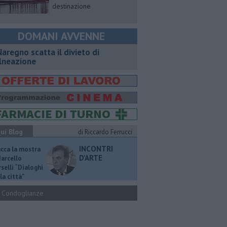
destinazione
DOMANI AVVENNE
Naregno scatta il divieto di
lneazione
ui Blog
di Riccardo Ferrucci
INCONTRI
ucca la mostra
D'ARTE
Marcello
selli “Dialoghi
la città"
Condoglianze