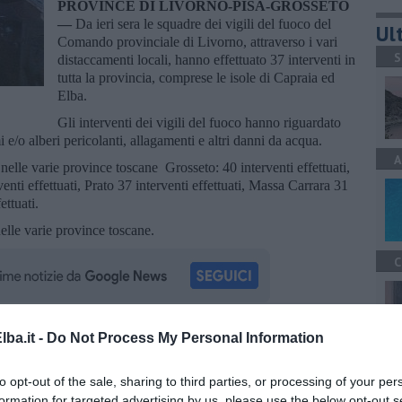
PROVINCE DI LIVORNO-PISA-GROSSETO
—
Da ieri sera le squadre dei vigili del fuoco del
Ult
Comando provinciale di Livorno, attraverso i vari
S
distaccamenti locali, hanno effettuato 37 interventi in
tutta la provincia, comprese le isole di Capraia ed
Elba.
Gli interventi dei vigili del fuoco hanno riguardato
 e/o alberi pericolanti, allagamenti e altri danni da acqua.
A
ti nelle varie province toscane Grosseto: 40 interventi effettuati,
venti effettuati, Prato 37 interventi effettuati, Massa Carrara 31
ettuati.
lle varie province toscane.
C
ba.it -
Do Not Process My Personal Information
la d'Elba iscriviti alla
Newsletter QUInews ELBA.
Arriva
C
ettamente nella tua casella di posta.
to opt-out of the sale, sharing to third parties, or processing of your per
formation for targeted advertising by us, please use the below opt-out s