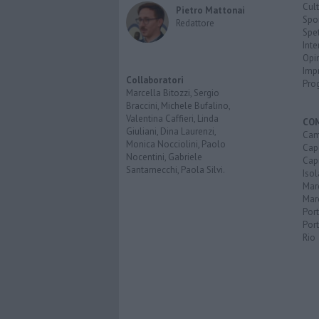
Cult
Pietro Mattonai
Spo
Redattore
Spet
Inte
Opi
Imp
Collaboratori
Pro
Marcella Bitozzi, Sergio
Braccini, Michele Bufalino,
Valentina Caffieri, Linda
CO
Giuliani, Dina Laurenzi,
Cam
Monica Nocciolini, Paolo
Capo
Nocentini, Gabriele
Capr
Santarnecchi, Paola Silvi.
Isol
Mar
Mar
Por
Port
Rio