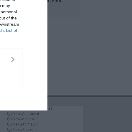
e Scurati all'Elba
ou may
 personal
out of the
 downstream
B’s List of
IL NETWORK QuiNews.net
QuiNewsAbetone.it
QuiNewsAmiata.it
QuiNewsAnimali.it
QuiNewsArezzo.it