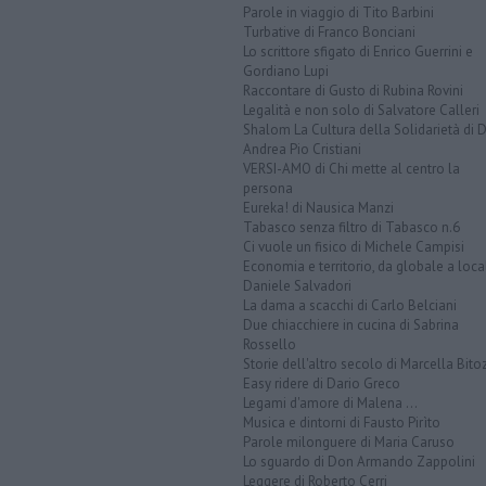
Parole in viaggio di Tito Barbini
Turbative di Franco Bonciani
Lo scrittore sfigato di Enrico Guerrini e
Gordiano Lupi
Raccontare di Gusto di Rubina Rovini
Legalità e non solo di Salvatore Calleri
Shalom La Cultura della Solidarietà di 
Andrea Pio Cristiani
VERSI-AMO di Chi mette al centro la
persona
Eureka! di Nausica Manzi
Tabasco senza filtro di Tabasco n.6
Ci vuole un fisico di Michele Campisi
Economia e territorio, da globale a loca
Daniele Salvadori
La dama a scacchi di Carlo Belciani
Due chiacchiere in cucina di Sabrina
Rossello
Storie dell'altro secolo di Marcella Bito
Easy ridere di Dario Greco
Legami d'amore di Malena ...
Musica e dintorni di Fausto Pirìto
Parole milonguere di Maria Caruso
Lo sguardo di Don Armando Zappolini
Leggere di Roberto Cerri