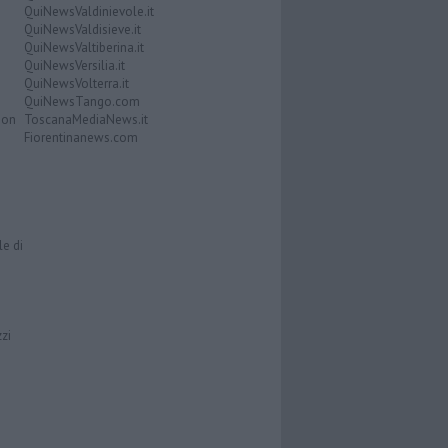
QuiNewsValdinievole.it
QuiNewsValdisieve.it
QuiNewsValtiberina.it
QuiNewsVersilia.it
QuiNewsVolterra.it
QuiNewsTango.com
Don
ToscanaMediaNews.it
Fiorentinanews.com
le di
zzi