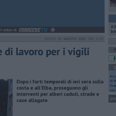
A 
ba
GIOVEDÌ
21 AGOSTO 2025
ORE 11:07
di lavoro per i vigili
Q
A L
Dopo i forti temporali di ieri sera sulla
di 
Scar
costa e all'Elba, proseguono gli
con 
interventi per alberi caduti, strade e
QUI
case allagate