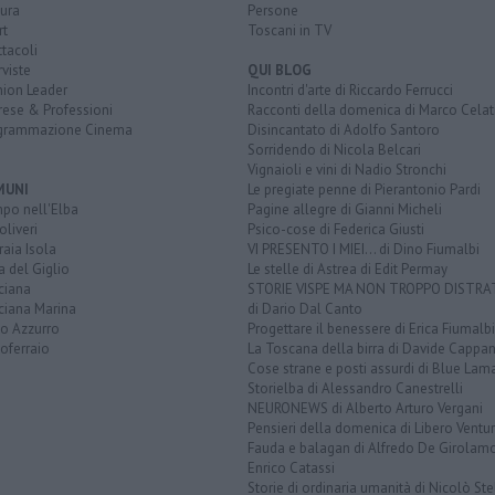
ura
Persone
rt
Toscani in TV
tacoli
rviste
QUI BLOG
nion Leader
Incontri d'arte di Riccardo Ferrucci
rese & Professioni
Racconti della domenica di Marco Celat
grammazione Cinema
Disincantato di Adolfo Santoro
Sorridendo di Nicola Belcari
Vignaioli e vini di Nadio Stronchi
MUNI
Le pregiate penne di Pierantonio Pardi
po nell'Elba
Pagine allegre di Gianni Micheli
liveri
Psico-cose di Federica Giusti
aia Isola
VI PRESENTO I MIEI... di Dino Fiumalbi
a del Giglio
Le stelle di Astrea di Edit Permay
ciana
STORIE VISPE MA NON TROPPO DISTR
ciana Marina
di Dario Dal Canto
to Azzurro
Progettare il benessere di Erica Fiumalbi
oferraio
La Toscana della birra di Davide Cappan
Cose strane e posti assurdi di Blue Lam
Storielba di Alessandro Canestrelli
NEURONEWS di Alberto Arturo Vergani
Pensieri della domenica di Libero Ventur
Fauda e balagan di Alfredo De Girolam
Enrico Catassi
Storie di ordinaria umanità di Nicolò Ste