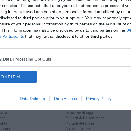
r selection. Please note that after your opt-out request is processed y
oscana iscriviti alla
Newsletter QUInews - ToscanaMedia.
eing interest-based ads based on personal information utilized by us or
amente nella tua casella di posta.
disclosed to third parties prior to your opt-out. You may separately opt-
losure of your personal information by third parties on the IAB’s list of
. This information may also be disclosed by us to third parties on the
IA
Participants
that may further disclose it to other third parties.
e allagate
 ore
l Data Processing Opt Outs
pistoia
CONFIRM
Data Deletion
Data Access
Privacy Policy
EGORIE
RUBRICHE
naca
Le notizie di oggi
tica
Più Letti della settimana
alità
Più Letti del mese
nomia
Archivio Notizie