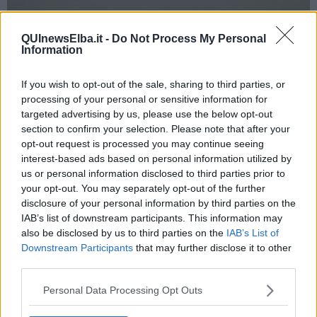
QUInewsElba.it -
Do Not Process My Personal
Information
Opera di Andrea Lunghi
If you wish to opt-out of the sale, sharing to third parties, or
processing of your personal or sensitive information for
La mostra sarà visitabile fino al 15 Luglio compreso, nella Torre del
targeted advertising by us, please use the below opt-out
Martello alla Linguella, a Portoferraio, in orario di apertura del
section to confirm your selection. Please note that after your
Museo Archeologico e cioè ore
10 – 12,30 e 14,30 – 18
.
opt-out request is processed you may continue seeing
La storica dell’Arte,
Susanna Ragionieri
, nel suo testo di
interest-based ads based on personal information utilized by
introduzione al catalogo della mostra, parlando del lavoro dei due
us or personal information disclosed to third parties prior to
artisti elbani, ispirati dalle costruzioni medicee, ha scritto:
your opt-out. You may separately opt-out of the further
"Non credo sia un caso se tracce di queste lontane esperienze si
disclosure of your personal information by third parties on the
avvertono riaffiorare nelle opere qui riunite di Marcello d’Arco e
IAB’s list of downstream participants. This information may
Andrea Lunghi: due artisti elbani di differenti generazioni, attratti
also be disclosed by us to third parties on the
IAB’s List of
entrambi dall'immagine della città di Cosimo tanto da dedicarle
Downstream Participants
that may further disclose it to other
numerosi lavori. La loro ricerca, diversa eppure complementare,
third parties.
racconta quanto la vitalità di una forma-pensiero possa divenire
sorgente inesauribile per interpretazioni e nuove espressioni da
Personal Data Processing Opt Outs
parte degli artisti".