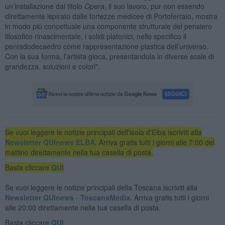
un’installazione dal titolo
Opera
, il suo lavoro, pur non essendo
direttamente ispirato dalle fortezze medicee di Portoferraio, mostra
in modo più concettuale una componente strutturale del pensiero
filosofico rinascimentale, i solidi platonici, nello specifico il
pentadodecaedro come rappresentazione plastica dell’universo.
Con la sua forma, l’artista gioca, presentandola in diverse scale di
grandezza, soluzioni e colori".
Se vuoi leggere le notizie principali dell'isola d'Elba iscriviti alla
Newsletter QUInews ELBA.
Arriva gratis tutti i giorni alle 7:00 del
mattino direttamente nella tua casella di posta.
Basta cliccare
QUI
Se vuoi leggere le notizie principali della Toscana iscriviti alla
Newsletter QUInews - ToscanaMedia.
Arriva gratis tutti i giorni
alle 20:00 direttamente nella tua casella di posta.
Basta cliccare
QUI