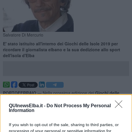
Salvatore Di Mercurio
E' stato istituito all'interno dei Giochi delle Isole 2019 per
ricordare il giornalista elbano e la sua dedizione allo sport
dell'isola d'Elba
PORTOFERRAIO —
Nella prossima edizione dei
Giochi delle
Isole
, che si terranno all’Isola d’Elba dal 21 al 25 maggio 2019,
verrà assegnato un premio in memoria del giornalista elbano
QUInewsElba.it -
Do Not Process My Personal
Salvatore Di Mercuri
o, prematuramente scomparso nell’Aprile del
Information
2017.
Il premio, che è stato ideato dal vicesindaco di Portoferraio
If you wish to opt-out of the sale, sharing to third parties, or
Adalberto Bertucci,
verrà assegnato all’atleta elbano (o alla
processing of your personal or sensitive information for