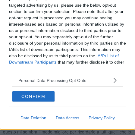
squadra elbana) che avrà conseguito il miglior risultato sportivo
targeted advertising by us, please use the below opt-out
durante la rassegna dello sport giovanile che vedrà impegnati un
section to confirm your selection. Please note that after your
migliaio di atleti dai 14 ai 16 anni.
opt-out request is processed you may continue seeing
interest-based ads based on personal information utilized by
us or personal information disclosed to third parties prior to
your opt-out. You may separately opt-out of the further
disclosure of your personal information by third parties on the
“Salvatore sarebbe stato il primo ad essere entusiasta di sapere
IAB’s list of downstream participants. This information may
che finalmente i Giochi si svolgeranno all’Elba – ha commentato
Bertucci – ha seguito per anni le trasferte degli atleti elbani in giro
also be disclosed by us to third parties on the
IAB’s List of
per il mondo, e merita di essere ricordato in questo modo per la
Downstream Participants
that may further disclose it to other
passione, la
disponibilità e la competenza sempre dimostrate
third parties.
nei confronti dello sport elbano
e dei suoi protagonisti”.
Personal Data Processing Opt Outs
“Ho accolto con estremo favore la proposta del comune di
Portoferraio – ha commentato il delegato Coni per l’Elba e la Val di
Cornia,
Claudio Bianchi
– del resto proprio lo scorso anno, col
CONFIRM
patrocinio del Coni regionale, realizzammo a Portoferraio un
memorial sportivo a suo nome.
Salvatore dal 2006 ha fatto parte
della Delegazione dell'Elba ai Giochi delle Isole in qualità di
Data Deletion
Data Access
Privacy Policy
giornalista, a titolo gratuito
; ricordo il suo entusiasmo in
occasione di ogni bel risultato conseguito dai nostri ragazzi, e
questo mi sembra il modo migliore per ricordarlo a tutti quelli che lo