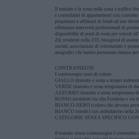
Il transito e la sosta nella zona a traffico li
e comodatari di appartamenti con contratto r
proprietari e affittuari di fondi ad uso dive
effettuano interventi professionali di pronto
disponibilità di posti di sosta per veicoli a
Ztl; residenti nella ZTL bisognosi di assist
sociali, associazioni di volontariato e promoz
anagrafici che hanno presentato istanza per 
CONTRASSEGNI
I contrassegni sono di colore:
GIALLO (transito e sosta a tempo indeter
VERDE (transito e sosta temporanea di due
AZZURRO (transito e sosta temporanea di
ROSSO (residenti via ella Fonderia e via d
BIANCO-NERO (coloro che devono prestare
BIANCO (medici con ambulatorio nella Zt
CATEGORIE SENZA SPECIFICO C
Il transito senza contrassegno è consentito 