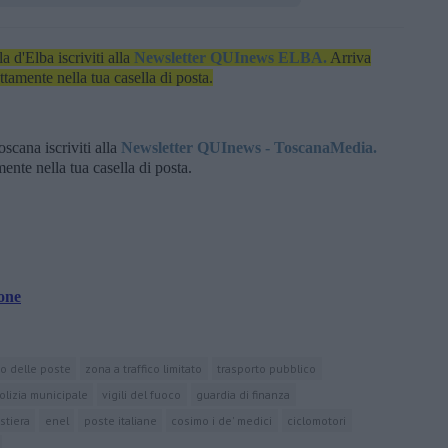
la d'Elba iscriviti alla
Newsletter QUInews ELBA.
Arriva
ettamente nella tua casella di posta.
oscana iscriviti alla
Newsletter QUInews - ToscanaMedia.
amente nella tua casella di posta.
ione
o delle poste
zona a traffico limitato
trasporto pubblico
olizia municipale
vigili del fuoco
guardia di finanza
stiera
enel
poste italiane
cosimo i de' medici
ciclomotori