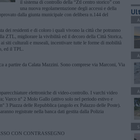
il sistema di controllo della “Ztl centro storico” con
una nuova regolamentazione degli accessi e della
Ult
approvato dalla giunta municipale con delibera n.144 del
A
ta dei residenti e di coloro i quali vivono la città che potranno
lla ZTL, migliorare la vivibilità ed il decoro della Città Storica,
ai siti culturali e museali, incentivare tutte le forme di mobilità
o, ed il TPL.
A
orica a partire da Calata Mazzini. Sono comprese via Marconi, Via
A
pparecchiature elettroniche di video-controllo. I varchi video
ra; Varco n° 2 Molo Gallo (attivo solo nel periodo estivo e
 n° 3 Piazza delle Repubblica (angolo ex Palazzo delle Poste).
saranno registrate nella banca dati gestita dalla Polizia
S
CESSO CON CONTRASSEGNO