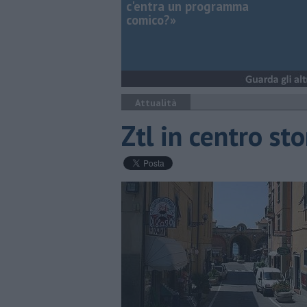
c'entra un programma
comico?»
Attualità
Ztl in centro st