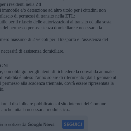
er i residenti nella Ztl
di immobile e/o detenzione ad altro titolo per i cittadini non
rilascio di permessi di transito nella ZTL;
le per il rilascio delle autorizzazioni al transito ed alla sosta.
o del permesso per assistenza domiciliare è necessaria la
umero massimo di 2 veicoli per il trasporto e l’assistenza del
a necessità di assistenza domiciliare.
EGNI
, con obbligo per gli utenti di richiedere la convalida annuale
i validità è inteso l’anno solare di riferimento (dal 1 gennaio al
l permesso alla scadenza triennale, dovrà essere ripresentata la
io.
ltare il disciplinare pubblicato sul sito internet del Comune
 anche tutta la necessaria modulistica..