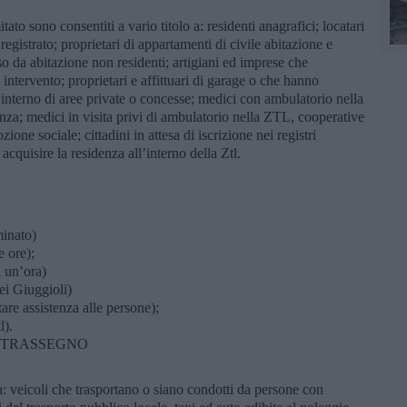
mitato sono consentiti a vario titolo a: residenti anagrafici; locatari
egistrato; proprietari di appartamenti di civile abitazione e
rso da abitazione non residenti; artigiani ed imprese che
 intervento; proprietari e affittuari di garage o che hanno
ll’interno di aree private o concesse; medici con ambulatorio nella
enza; medici in visita privi di ambulatorio nella ZTL, cooperative
ione sociale; cittadini in attesa di iscrizione nei registri
acquisire la residenza all’interno della Ztl.
minato)
 ore);
 un’ora)
ei Giuggioli)
 assistenza alle persone);
l).
ONTRASSEGNO
a: veicoli che trasportano o siano condotti da persone con