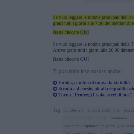
Se vuoi leggere le notizie principali dell'iso
gratis tutti i giorni alle 7:00 del mattino dir
Basta cliccare
QUI
Se vuoi leggere le notizie principali della T
Arriva gratis tutti i giorni alle 20:00 dirett
Basta cliccare
QUI
Ti potrebbe interessare anche:
Enfola, cambia di nuovo la viabilità
Strada a 4 corsie, ok alla riqualificaz
Torna "Proteggi l'isola, scegli il bus"
Tag
portoferraio
mobilità sostenibile
palazz
noleggio con conducente
carabinieri
p
corpo delle capitanerie di porto - guardia co
castagneto carducci
carta di circolazione