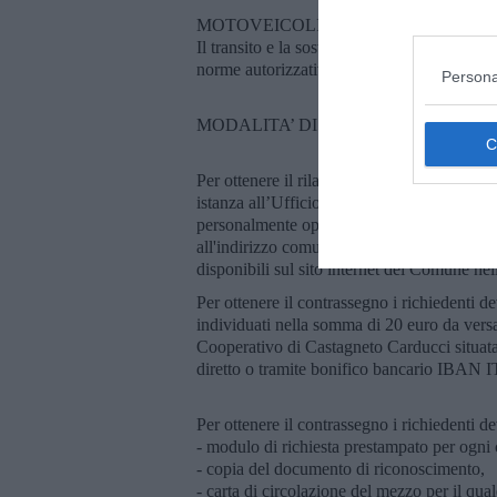
MOTOVEICOLI
Il transito e la sosta di motocicli e ciclomoto
norme autorizzative per le auto.
Persona
MODALITA’ DI RILASCIO DEI CON
Per ottenere il rilascio dei permessi di trans
istanza all’Ufficio di Polizia Municipale t
personalmente oppure inviando un'email all
all'indirizzo comune.portoferraio@postacert.
disponibili sul sito internet del Comune nel
Per ottenere il contrassegno i richiedenti d
individuati nella somma di 20 euro da versa
Cooperativo di Castagneto Carducci situata 
diretto o tramite bonifico bancario IB
Per ottenere il contrassegno i richiedenti d
- modulo di richiesta prestampato per ogni c
- copia del documento di riconoscimento,
- carta di circolazione del mezzo per il qual