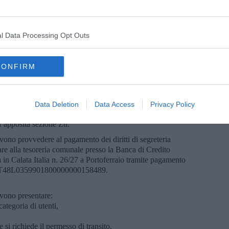
ri sono limitati ai soli residenti della Ztl e soggetti alle stesse
l Data Processing Opt Outs
TRASSEGNI
CONFIRM
ito e sosta, i soggetti in possesso dei requisiti devono inoltrare
ramite l’Ufficio Protocollo del Comune recandovisi
'indirizzo protocollo@comune.portoferraio.li.it o una Pec
Data Deletion
Data Access
Privacy Policy
toscana.it. E' obbligatorio l'utilizzo degli appositi moduli
l’apposita sezione Ztl.
evono provvedere al pagamento dei diritti di segreteria
re alla tesoreria comunale presso la Banca di Credito
in Calata Italia n. 26/27 a Portoferraio tramite pagamento
AN IT48L0359901800000000158489.
evono presentare:
ategoria di utenti,
e si richiede il permesso di transito,