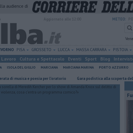
alla audience di
o
Aggiornato alle 12:00
METEO:
PO
Vene
IVORNO
PISA
GROSSETO
LUCCA
MASSA CARRARA
PISTOIA
Lavoro
Cultura e Spettacolo
Eventi
Sport
Blog
Intervist
A
ISOLA DEL GIGLIO
MARCIANA
MARCIANA MARINA
PORTO AZZURRO
sica e poesia per l'oratorio
Gara podistica alla scoperta delle isole to
Fu