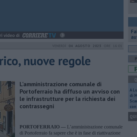
Fa
au
VENERDÌ
04 AGOSTO 2023
ORE 16:01
orico, nuove regole
Q
L'amministrazione comunale di
Portoferraio ha diffuso un avviso con
A L
di 
le infrastrutture per la richiesta dei
Scar
contrassegni
con 
QUI
PORTOFERRAIO —
L’amministrazione comunale
di Portoferraio fa sapere che è in fase di riattivazione