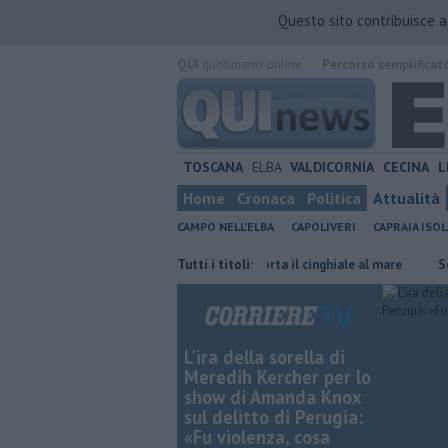
Questo sito contribuisce 
QUI
quotidiano online.
Percorso semplificat
TOSCANA
ELBA
VALDICORNIA
CECINA
L
Home
Cronaca
Politica
Attualità
CAMPO NELL'ELBA
CAPOLIVERI
CAPRAIA ISOL
nnale da 7,5 milioni
Il caldo porta il cinghiale al mare
Tutti i titoli:
Serata di mu
L'ira della sorella di
Meredih Kercher per lo
show di Amanda Knox
sul delitto di Perugia:
«Fu violenza, cosa