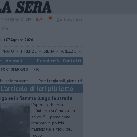
25°
31°
RTOFERRAIO
QuiNews.net
rdì
07 Agosto 2026
PRATO
FIRENZE
SIENA
AREZZO
e
Animali
Pubblicità
Contatti
PORTOFERRAIO
RIO
scane
Porti regionali, piano triennale da 7,5 milioni
Il caldo porta 
L'articolo di ieri più letto
rgone in fiamme lungo la strada
L'operaio che era
all'interno si è messo in
salvo. Sul posto sono
intervenuti polizia
municipale e vigili del
fuoco