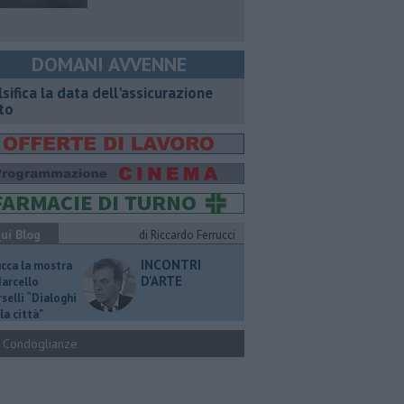
DOMANI AVVENNE
lsifica la data dell'assicurazione
to
ui Blog
di Riccardo Ferrucci
INCONTRI
ucca la mostra
D'ARTE
Marcello
selli “Dialoghi
la città"
Condoglianze