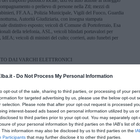
 del trasporto pubblico locale, taxi ed auto adibite al noleggio
compagnamento o prelievo di persone nella Ztl; mezzi di
arabinieri, FF.AA., Polizia Municipale, Vigili del Fuoco, Guardia
 notturna, Autorità Giudiziaria, con insegna stampata
ale distintivo esposto; veicoli di Comune di Portoferraio, Esa
ionali della telefonia, ASL, veicoli blindati portavalori per
 IdEA; veicoli di ministri del culto; corrieri, auto funebri per
ITO DAI VARCHI ELETTRONICI
cessità od urgenza attraverso i varchi elettronici della ZTL,
ba.it -
Do Not Process My Personal Information
reventive, possono presentare una richiesta di autorizzazione in
l Comando Polizia Municipale o via mail all'indirizzo
to opt-out of the sale, sharing to third parties, or processing of your per
pec all’indirizzo comune.portoferraio@postacert.toscana.it,
formation for targeted advertising by us, please use the below opt-out s
i estremi e le motivazioni specifiche dell’accesso. Per i clienti
r selection. Please note that after your opt-out request is processed y
ZTL, è consentito il solo transito e la sosta per carico e scarico
eing interest-based ads based on personal information utilized by us or
anzionatorio le strutture ricettive dovranno comunicare entro 5
disclosed to third parties prior to your opt-out. You may separately opt-
i transitati. Le richieste saranno esaminate dal Comando per gli
losure of your personal information by third parties on the IAB’s list of
i non venga riscontrata l’urgenza o la necessità specifica del
. This information may also be disclosed by us to third parties on the
IA
e dell’iter sanzionatorio.
Participants
that may further disclose it to other third parties.