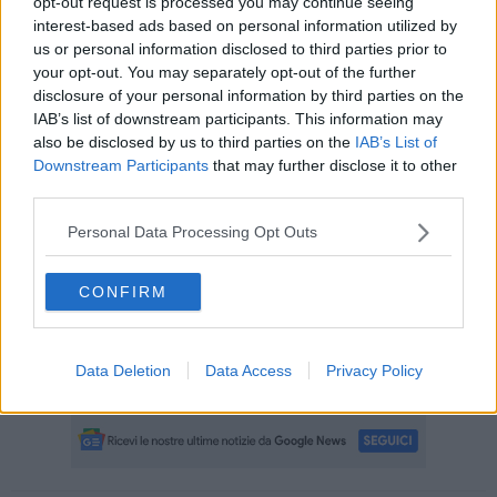
opt-out request is processed you may continue seeing
interest-based ads based on personal information utilized by
us or personal information disclosed to third parties prior to
your opt-out. You may separately opt-out of the further
“Sarà un’estate all’insegna delle novità – ha commentato il
disclosure of your personal information by third parties on the
vicesindaco Roberto Manzi - un ricco programma di manifestazioni
IAB’s list of downstream participants. This information may
che spazia dalla musica al cabaret, pensato per valorizzare il
also be disclosed by us to third parties on the
IAB’s List of
nostro territorio e offrire a cittadini e turisti serate all'insegna del
Downstream Participants
that may further disclose it to other
divertimento e dello stare insieme”.
third parties.
“Quest’anno - ha commentato a sua volta l’assessore alla cultura
Personal Data Processing Opt Outs
Lorenza Burelli - abbiamo scelto di costruire un calendario eventi
che dia maggiore spazio alla cultura, alla famiglia e alla
condivisione, con l’obiettivo di offrire iniziative capaci di coinvolgere
CONFIRM
un pubblico sempre più ampio e variegato”.
Oltre al calendario principale, sono in programmazione anche altri
eventi a cominciare da quello tradizionale del Ferragosto
Data Deletion
Data Access
Privacy Policy
portoferraiese, che verranno comunicati successivamente.